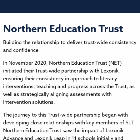
Northern Education Trust
Building the relationship to deliver trust-wide consistency
and confidence​​​​‌‍​‍​‍‌‍‌​‍‌‍‍‌‌‍‌‌‍‍‌‌‍‍​‍​‍​‍‍​‍​‍‌​‌‍​‌‌‍‍‌‍‍‌‌‌​‌‍‌​‍‍‌‍‍‌‌‍​‍​‍​‍​​‍​‍‌‍‍​‌​‍‌‍‌‌‌‍‌‍​‍​‍​‍‍​‍​‍​‍‌​‌‌​‌‌‌‌‍‌​‌‍‍‌‌‍​‍‌‍‍‌‌‍‍‌‌​‌‍‌‌‌‍‍‌‌​​‍‌‍‌‌‌‍‌​‌‍‍‌‌‌​​‍‌‍‌‌‍‌‍‌​‌‍‌‌​‌‌​​‌​‍‌‍‌‌‌​‌‍‌‌‌‍‍‌‌​‌‍​‌‌‌​‌‍‍‌‌‍‌‍‍​‍‌‍‍‌‌‍‌​​‌‌‍​‌‌‍‌‍​​​​‍‌​‍‌​‍‌‌‍‌‍‌‍​‍​‍‌​‌‍​​‌‌‍‌​​‌​‍‌​‌​​​​​‌‌‍​​‍‌​‍​​‌‍​‌​‍‌​‍‌​‍‌​‌‍​‌‌​​‌‍‌‍​​‌​​‍​‍​​​​​‌‌​‌‍‌‍​‍​‍‌‌​‌‍‌‌​​‌‍‌‌​‌‌​‌‌​‌‍‌​‍‌‍‌​‍‌​​‌‍​‌‌‌​‌‍‍​​‌‌‍​‍‌‍‌‍‌​‌‍‌​‍‌‌​‌‌‌​​‍‌‌‌‍‍‌‍‌‌‌‍‌​‍‌‌​​‌​‌​​‍‌‌​​‌​‌​​‍‌‌​​‍​​‍​‌‌​‌‌‌‍‌‍‌‍​‌​​​​‍‌​‍​​‍​‌‍‌‌​‍​​‌‌‌‍‌​​‍‌‌​​‍​​‍​‍‌‌​‌‌‌​‌​​‍‍‌‍​‌‍‍​‌‍‍‌‌‍​‌‍‌​‌​‍‌‍‌‌‌‍‍​‍‌‌​‌‌‌​​‍‌‌‌‍‍‌‍‌‌‌‍‌​‍‌‌​​‌​‌​​‍‌‌​​‌​‌​​‍‌‌​​‍​​‍​‌​‌‍​‌​‌‍‌‍​‍​​‍​‌​‍‌‌‍‌‍​​​​‌‍​​‌‍‌‌​​​​‍‌‌​​‍​​‍​‍‌‌​‌‌‌​‌​​‍‍‌‌​‌‍‌‌‌‍​‌‌​​‌‍​‍‌‍​‌‌​‌‍‌‌‌‌‌‌‌​‍‌‍​​‌​‍‌‌​​‍‌​‌‍‌​‌‌​‌‌‌‌‍‌​‌‍‍‌‌‍​‍‌‍‌‍‍‌‌‍‌​​‌‌‍​‌‌‍‌‍​​​​‍‌​‍‌​‍‌‌‍‌‍‌‍​‍​‍‌​‌‍​​‌‌‍‌​​‌​‍‌​‌​​​​​‌‌‍​​‍‌​‍​​‌‍​‌​‍‌​‍‌​‍‌​‌‍​‌‌​​‌‍‌‍​​‌​​‍​‍​​​​​‌‌​‌‍‌‍​‍​‍‌‍‌‌​‌‍‌‌​​‌‍‌‌​‌‌​‌‌​‌‍‌​‍‌‍‌​‍‌‍‌​​‌‍​‌‌‌​‌‍‍​​‌‌‍​‍‌‍‌‍‌​‌‍‌​‍‌‌​‌‌‌​​‍‌‌‌‍‍‌‍‌‌‌‍‌​‍‌‌​​‌​‌​​‍‌‌​​‌​‌​​‍‌‌​​‍​​‍​‌‌​‌‌‌‍‌‍‌‍​‌​​​​‍‌​‍​​‍​‌‍‌‌​‍​​‌‌‌‍‌​​‍‌‌​​‍​​‍​‍‌‌​‌‌‌​‌​​‍‍‌‍​‌‍‍​‌‍‍‌‌‍​‌‍‌​‌​‍‌‍‌‌‌‍‍​‍‌‌​‌‌‌​​‍‌‌‌‍‍‌‍‌‌‌‍‌​‍‌‌​​‌​‌​​‍‌‌​​‌​‌​​‍‌‌​​‍​​‍​‌​‌‍​‌​‌‍‌‍​‍​​‍​‌​‍‌‌‍‌‍​​​​‌‍​​‌‍‌‌​​​​‍‌‌​​‍​​‍​‍‌‌​‌‌‌​‌​​‍‍‌‌​‌‍‌‌‌‍​‌‌​​‍‌‍‌​​‌‍‌‌‌​‍‌​‌​​‌‍‌‌‌‍​‌‌​‌‍‍‌‌‌‍‌‍‌‌​‌‌​​‌‌‌‌‍​‍‌‍​‌‍‍‌‌​‌‍‍​‌‍‌‌‌‍‌​​‍​‍‌‌
In November 2020, ​​​​‌‍​‍​‍‌‍‌​‍‌‍‍‌‌‍‌‌‍‍‌‌‍‍​‍​‍​‍‍​‍​‍‌​‌‍​‌‌‍‍‌‍‍‌‌‌​‌‍‌​‍‍‌‍‍‌‌‍​‍​‍​‍​​‍​‍‌‍‍​‌​‍‌‍‌‌‌‍‌‍​‍​‍​‍‍​‍​‍​‍‌​‌‌​‌‌‌‌‍‌​‌‍‍‌‌‍​‍‌‍‍‌‌‍‍‌‌​‌‍‌‌‌‍‍‌‌​​‍‌‍‌‌‌‍‌​‌‍‍‌‌‌​​‍‌‍‌‌‍‌‍‌​‌‍‌‌​‌‌​​‌​‍‌‍‌‌‌​‌‍‌‌‌‍‍‌‌​‌‍​‌‌‌​‌‍‍‌‌‍‌‍‍​‍‌‍‍‌‌‍‌​​‌‌‍​‌‌‍‌‍​​​​‍‌​‍‌​‍‌‌‍‌‍‌‍​‍​‍‌​‌‍​​‌‌‍‌​​‌​‍‌​‌​​​​​‌‌‍​​‍‌​‍​​‌‍​‌​‍‌​‍‌​‍‌​‌‍​‌‌​​‌‍‌‍​​‌​​‍​‍​​​​​‌‌​‌‍‌‍​‍​‍‌‌​‌‍‌‌​​‌‍‌‌​‌‌​‌‌​‌‍‌​‍‌‍‌​‍‌​​‌‍​‌‌‌​‌‍‍​​‌‌‍​‍‌‍‌‍‌​‌‍‌​‍‌‌​‌‌‌​​‍‌‌‌‍‍‌‍‌‌‌‍‌​‍‌‌​​‌​‌​​‍‌‌​​‌​‌​​‍‌‌​​‍​​‍‌‍​‍​‌‍​​‍‌‍‌‍​‍‌‌‍​​‌‌‌‍‌‍‌‍‌​​‌‍‌‍​​‍​​‍‌‌​​‍​​‍​‍‌‌​‌‌‌​‌​​‍‍‌‍​‌‍‍​‌‍‍‌‌‍​‌‍‌​‌​‍‌‍‌‌‌‍‍​‍‌‌​‌‌‌​​‍‌‌‌‍‍‌‍‌‌‌‍‌​‍‌‌​​‌​‌​​‍‌‌​​‌​‌​​‍‌‌​​‍​​‍‌‍​‍​​‌​‌​‌‍‌‌​​‌​‌‌​​‌‌‍​‍​​‌​‍‌​‌​‌‍‌‌​​​​‍‌‌​​‍​​‍​‍‌‌​‌‌‌​‌​​‍‍‌‌​‌‍‌‌‌‍​‌‌​​‌‍​‍‌‍​‌‌​‌‍‌‌‌‌‌‌‌​‍‌‍​​‌​‍‌‌​​‍‌​‌‍‌​‌‌​‌‌‌‌‍‌​‌‍‍‌‌‍​‍‌‍‌‍‍‌‌‍‌​​‌‌‍​‌‌‍‌‍​​​​‍‌​‍‌​‍‌‌‍‌‍‌‍​‍​‍‌​‌‍​​‌‌‍‌​​‌​‍‌​‌​​​​​‌‌‍​​‍‌​‍​​‌‍​‌​‍‌​‍‌​‍‌​‌‍​‌‌​​‌‍‌‍​​‌​​‍​‍​​​​​‌‌​‌‍‌‍​‍​‍‌‍‌‌​‌‍‌‌​​‌‍‌‌​‌‌​‌‌​‌‍‌​‍‌‍‌​‍‌‍‌​​‌‍​‌‌‌​‌‍‍​​‌‌‍​‍‌‍‌‍‌​‌‍‌​‍‌‌​‌‌‌​​‍‌‌‌‍‍‌‍‌‌‌‍‌​‍‌‌​​‌​‌​​‍‌‌​​‌​‌​​‍‌‌​​‍​​‍‌‍​‍​‌‍​​‍‌‍‌‍​‍‌‌‍​​‌‌‌‍‌‍‌‍‌​​‌‍‌‍​​‍​​‍‌‌​​‍​​‍​‍‌‌​‌‌‌​‌​​‍‍‌‍​‌‍‍​‌‍‍‌‌‍​‌‍‌​‌​‍‌‍‌‌‌‍‍​‍‌‌​‌‌‌​​‍‌‌‌‍‍‌‍‌‌‌‍‌​‍‌‌​​‌​‌​​‍‌‌​​‌​‌​​‍‌‌​​‍​​‍‌‍​‍​​‌​‌​‌‍‌‌​​‌​‌‌​​‌‌‍​‍​​‌​‍‌​‌​‌‍‌‌​​​​‍‌‌​​‍​​‍​‍‌‌​‌‌‌​‌​​‍‍‌‌​‌‍‌‌‌‍​‌‌​​‍‌‍‌​​‌‍‌‌‌​‍‌​‌​​‌‍‌‌‌‍​‌‌​‌‍‍‌‌‌‍‌‍‌‌​‌‌​​‌‌‌‌‍​‍‌‍​‌‍‍‌‌​‌‍‍​‌‍‌‌‌‍‌​​‍​‍‌‌Northern Education Trust​​​​‌‍​‍​‍‌‍‌​‍‌‍‍‌‌‍‌‌‍‍‌‌‍‍​‍​‍​‍‍​‍​‍‌​‌‍​‌‌‍‍‌‍‍‌‌‌​‌‍‌​‍‍‌‍‍‌‌‍​‍​‍​‍​​‍​‍‌‍‍​‌​‍‌‍‌‌‌‍‌‍​‍​‍​‍‍​‍​‍​‍‌​‌‌​‌‌‌‌‍‌​‌‍‍‌‌‍​‍‌‍‍‌‌‍‍‌‌​‌‍‌‌‌‍‍‌‌​​‍‌‍‌‌‌‍‌​‌‍‍‌‌‌​​‍‌‍‌‌‍‌‍‌​‌‍‌‌​‌‌​​‌​‍‌‍‌‌‌​‌‍‌‌‌‍‍‌‌​‌‍​‌‌‌​‌‍‍‌‌‍‌‍‍​‍‌‍‍‌‌‍‌​​‌‌‍​‌‌‍‌‍​​​​‍‌​‍‌​‍‌‌‍‌‍‌‍​‍​‍‌​‌‍​​‌‌‍‌​​‌​‍‌​‌​​​​​‌‌‍​​‍‌​‍​​‌‍​‌​‍‌​‍‌​‍‌​‌‍​‌‌​​‌‍‌‍​​‌​​‍​‍​​​​​‌‌​‌‍‌‍​‍​‍‌‌​‌‍‌‌​​‌‍‌‌​‌‌​‌‌​‌‍‌​‍‌‍‌​‍‌​​‌‍​‌‌‌​‌‍‍​​‌‌‍​‍‌‍‌‍‌​‌‍‌​‍‌‌​‌‌‌​​‍‌‌‌‍‍‌‍‌‌‌‍‌​‍‌‌​​‌​‌​​‍‌‌​​‌​‌​​‍‌‌​​‍​​‍‌‍​‍​‌‍​​‍‌‍‌‍​‍‌‌‍​​‌‌‌‍‌‍‌‍‌​​‌‍‌‍​​‍​​‍‌‌​​‍​​‍​‍‌‌​‌‌‌​‌​​‍‍‌‍​‌‍‍​‌‍‍‌‌‍​‌‍‌​‌​‍‌‍‌‌‌‍‍​‍‌‌​‌‌‌​​‍‌‌‌‍‍‌‍‌‌‌‍‌​‍‌‌​​‌​‌​​‍‌‌​​‌​‌​​‍‌‌​​‍​​‍‌‍​‍​​‌​‌​‌‍‌‌​​‌​‌‌​​‌‌‍​‍​​‌​‍‌​‌​‌‍‌‌​​‌​‍‌‌​​‍​​‍​‍‌‌​‌‌‌​‌​​‍‍‌‌​‌‍‌‌‌‍​‌‌​​‌‍​‍‌‍​‌‌​‌‍‌‌‌‌‌‌‌​‍‌‍​​‌​‍‌‌​​‍‌​‌‍‌​‌‌​‌‌‌‌‍‌​‌‍‍‌‌‍​‍‌‍‌‍‍‌‌‍‌​​‌‌‍​‌‌‍‌‍​​​​‍‌​‍‌​‍‌‌‍‌‍‌‍​‍​‍‌​‌‍​​‌‌‍‌​​‌​‍‌​‌​​​​​‌‌‍​​‍‌​‍​​‌‍​‌​‍‌​‍‌​‍‌​‌‍​‌‌​​‌‍‌‍​​‌​​‍​‍​​​​​‌‌​‌‍‌‍​‍​‍‌‍‌‌​‌‍‌‌​​‌‍‌‌​‌‌​‌‌​‌‍‌​‍‌‍‌​‍‌‍‌​​‌‍​‌‌‌​‌‍‍​​‌‌‍​‍‌‍‌‍‌​‌‍‌​‍‌‌​‌‌‌​​‍‌‌‌‍‍‌‍‌‌‌‍‌​‍‌‌​​‌​‌​​‍‌‌​​‌​‌​​‍‌‌​​‍​​‍‌‍​‍​‌‍​​‍‌‍‌‍​‍‌‌‍​​‌‌‌‍‌‍‌‍‌​​‌‍‌‍​​‍​​‍‌‌​​‍​​‍​‍‌‌​‌‌‌​‌​​‍‍‌‍​‌‍‍​‌‍‍‌‌‍​‌‍‌​‌​‍‌‍‌‌‌‍‍​‍‌‌​‌‌‌​​‍‌‌‌‍‍‌‍‌‌‌‍‌​‍‌‌​​‌​‌​​‍‌‌​​‌​‌​​‍‌‌​​‍​​‍‌‍​‍​​‌​‌​‌‍‌‌​​‌​‌‌​​‌‌‍​‍​​‌​‍‌​‌​‌‍‌‌​​‌​‍‌‌​​‍​​‍​‍‌‌​‌‌‌​‌​​‍‍‌‌​‌‍‌‌‌‍​‌‌​​‍‌‍‌​​‌‍‌‌‌​‍‌​‌​​‌‍‌‌‌‍​‌‌​‌‍‍‌‌‌‍‌‍‌‌​‌‌​​‌‌‌‌‍​‍‌‍​‌‍‍‌‌​‌‍‍​‌‍‌‌‌‍‌​​‍​‍‌‌ (NET)
initiated their Trust-wide partnership with Lexonik,
ensuring their consistency in approach to literacy
interventions, teaching and progress across the Trust, as
well as strategically aligning assessments with
intervention solutions.​​​​‌‍​‍​‍‌‍‌​‍‌‍‍‌‌‍‌‌‍‍‌‌‍‍​‍​‍​‍‍​‍​‍‌​‌‍​‌‌‍‍‌‍‍‌‌‌​‌‍‌​‍‍‌‍‍‌‌‍​‍​‍​‍​​‍​‍‌‍‍​‌​‍‌‍‌‌‌‍‌‍​‍​‍​‍‍​‍​‍​‍‌​‌‌​‌‌‌‌‍‌​‌‍‍‌‌‍​‍‌‍‍‌‌‍‍‌‌​‌‍‌‌‌‍‍‌‌​​‍‌‍‌‌‌‍‌​‌‍‍‌‌‌​​‍‌‍‌‌‍‌‍‌​‌‍‌‌​‌‌​​‌​‍‌‍‌‌‌​‌‍‌‌‌‍‍‌‌​‌‍​‌‌‌​‌‍‍‌‌‍‌‍‍​‍‌‍‍‌‌‍‌​​‌‌‍​‌‌‍‌‍​​​​‍‌​‍‌​‍‌‌‍‌‍‌‍​‍​‍‌​‌‍​​‌‌‍‌​​‌​‍‌​‌​​​​​‌‌‍​​‍‌​‍​​‌‍​‌​‍‌​‍‌​‍‌​‌‍​‌‌​​‌‍‌‍​​‌​​‍​‍​​​​​‌‌​‌‍‌‍​‍​‍‌‌​‌‍‌‌​​‌‍‌‌​‌‌​‌‌​‌‍‌​‍‌‍‌​‍‌​​‌‍​‌‌‌​‌‍‍​​‌‌‍​‍‌‍‌‍‌​‌‍‌​‍‌‌​‌‌‌​​‍‌‌‌‍‍‌‍‌‌‌‍‌​‍‌‌​​‌​‌​​‍‌‌​​‌​‌​​‍‌‌​​‍​​‍‌‍​‍​‌‍​​‍‌‍‌‍​‍‌‌‍​​‌‌‌‍‌‍‌‍‌​​‌‍‌‍​​‍​​‍‌‌​​‍​​‍​‍‌‌​‌‌‌​‌​​‍‍‌‍​‌‍‍​‌‍‍‌‌‍​‌‍‌​‌​‍‌‍‌‌‌‍‍​‍‌‌​‌‌‌​​‍‌‌‌‍‍‌‍‌‌‌‍‌​‍‌‌​​‌​‌​​‍‌‌​​‌​‌​​‍‌‌​​‍​​‍‌‍​‍​​‌​‌​‌‍‌‌​​‌​‌‌​​‌‌‍​‍​​‌​‍‌​‌​‌‍‌‌​​‍​‍‌‌​​‍​​‍​‍‌‌​‌‌‌​‌​​‍‍‌‌​‌‍‌‌‌‍​‌‌​​‌‍​‍‌‍​‌‌​‌‍‌‌‌‌‌‌‌​‍‌‍​​‌​‍‌‌​​‍‌​‌‍‌​‌‌​‌‌‌‌‍‌​‌‍‍‌‌‍​‍‌‍‌‍‍‌‌‍‌​​‌‌‍​‌‌‍‌‍​​​​‍‌​‍‌​‍‌‌‍‌‍‌‍​‍​‍‌​‌‍​​‌‌‍‌​​‌​‍‌​‌​​​​​‌‌‍​​‍‌​‍​​‌‍​‌​‍‌​‍‌​‍‌​‌‍​‌‌​​‌‍‌‍​​‌​​‍​‍​​​​​‌‌​‌‍‌‍​‍​‍‌‍‌‌​‌‍‌‌​​‌‍‌‌​‌‌​‌‌​‌‍‌​‍‌‍‌​‍‌‍‌​​‌‍​‌‌‌​‌‍‍​​‌‌‍​‍‌‍‌‍‌​‌‍‌​‍‌‌​‌‌‌​​‍‌‌‌‍‍‌‍‌‌‌‍‌​‍‌‌​​‌​‌​​‍‌‌​​‌​‌​​‍‌‌​​‍​​‍‌‍​‍​‌‍​​‍‌‍‌‍​‍‌‌‍​​‌‌‌‍‌‍‌‍‌​​‌‍‌‍​​‍​​‍‌‌​​‍​​‍​‍‌‌​‌‌‌​‌​​‍‍‌‍​‌‍‍​‌‍‍‌‌‍​‌‍‌​‌​‍‌‍‌‌‌‍‍​‍‌‌​‌‌‌​​‍‌‌‌‍‍‌‍‌‌‌‍‌​‍‌‌​​‌​‌​​‍‌‌​​‌​‌​​‍‌‌​​‍​​‍‌‍​‍​​‌​‌​‌‍‌‌​​‌​‌‌​​‌‌‍​‍​​‌​‍‌​‌​‌‍‌‌​​‍​‍‌‌​​‍​​‍​‍‌‌​‌‌‌​‌​​‍‍‌‌​‌‍‌‌‌‍​‌‌​​‍‌‍‌​​‌‍‌‌‌​‍‌​‌​​‌‍‌‌‌‍​‌‌​‌‍‍‌‌‌‍‌‍‌‌​‌‌​​‌‌‌‌‍​‍‌‍​‌‍‍‌‌​‌‍‍​‌‍‌‌‌‍‌​​‍​‍‌‌
The journey to this Trust-wide partnership began with
developing close relationships with key members of SLT.
Northern Education Trust saw the impact of Lexonik
Advance and Lexonik Leap in 11 schools initially and