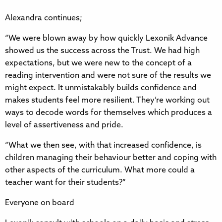
Alexandra continues;​​​​‌‍​‍​‍‌‍‌​‍‌‍‍‌‌‍‌‌‍‍‌‌‍‍​‍​‍​‍‍​‍​‍‌​‌‍​‌‌‍‍‌‍‍‌‌‌​‌‍‌​‍‍‌‍‍‌‌‍​‍​‍​‍​​‍​‍‌‍‍​‌​‍‌‍‌‌‌‍‌‍​‍​‍​‍‍​‍​‍​‍‌​‌‌​‌‌‌‌‍‌​‌‍‍‌‌‍​‍‌‍‍‌‌‍‍‌‌​‌‍‌‌‌‍‍‌‌​​‍‌‍‌‌‌‍‌​‌‍‍‌‌‌​​‍‌‍‌‌‍‌‍‌​‌‍‌‌​‌‌​​‌​‍‌‍‌‌‌​‌‍‌‌‌‍‍‌‌​‌‍​‌‌‌​‌‍‍‌‌‍‌‍‍​‍‌‍‍‌‌‍‌​​‌‌‍​‌‌‍‌‍​​​​‍‌​‍‌​‍‌‌‍‌‍‌‍​‍​‍‌​‌‍​​‌‌‍‌​​‌​‍‌​‌​​​​​‌‌‍​​‍‌​‍​​‌‍​‌​‍‌​‍‌​‍‌​‌‍​‌‌​​‌‍‌‍​​‌​​‍​‍​​​​​‌‌​‌‍‌‍​‍​‍‌‌​‌‍‌‌​​‌‍‌‌​‌‌​‌‌​‌‍‌​‍‌‍‌​‍‌​​‌‍​‌‌‌​‌‍‍​​‌‌‍​‍‌‍‌‍‌​‌‍‌​‍‌‌​‌‌‌​​‍‌‌‌‍‍‌‍‌‌‌‍‌​‍‌‌​​‌​‌​​‍‌‌​​‌​‌​​‍‌‌​​‍​​‍​​‌​​​​​​​‌​‌‍​‌​​​​​​‍​​‌‌‍‌​​‍​​‌‍​‍‌‌​​‍​​‍​‍‌‌​‌‌‌​‌​​‍‍‌‍​‌‍‍​‌‍‍‌‌‍​‌‍‌​‌​‍‌‍‌‌‌‍‍​‍‌‌​‌‌‌​​‍‌‌‌‍‍‌‍‌‌‌‍‌​‍‌‌​​‌​‌​​‍‌‌​​‌​‌​​‍‌‌​​‍​​‍​​‌​‌​​‍‌​‌​‌‍‌‌‌‍‌‍‌‍​‌‌‍​‌‌‍‌‍‌‍‌‌​​​‍​​​​​‍‌‌​​‍​​‍​‍‌‌​‌‌‌​‌​​‍‍‌‌​‌‍‌‌‌‍​‌‌​​‌‍​‍‌‍​‌‌​‌‍‌‌‌‌‌‌‌​‍‌‍​​‌​‍‌‌​​‍‌​‌‍‌​‌‌​‌‌‌‌‍‌​‌‍‍‌‌‍​‍‌‍‌‍‍‌‌‍‌​​‌‌‍​‌‌‍‌‍​​​​‍‌​‍‌​‍‌‌‍‌‍‌‍​‍​‍‌​‌‍​​‌‌‍‌​​‌​‍‌​‌​​​​​‌‌‍​​‍‌​‍​​‌‍​‌​‍‌​‍‌​‍‌​‌‍​‌‌​​‌‍‌‍​​‌​​‍​‍​​​​​‌‌​‌‍‌‍​‍​‍‌‍‌‌​‌‍‌‌​​‌‍‌‌​‌‌​‌‌​‌‍‌​‍‌‍‌​‍‌‍‌​​‌‍​‌‌‌​‌‍‍​​‌‌‍​‍‌‍‌‍‌​‌‍‌​‍‌‌​‌‌‌​​‍‌‌‌‍‍‌‍‌‌‌‍‌​‍‌‌​​‌​‌​​‍‌‌​​‌​‌​​‍‌‌​​‍​​‍​​‌​​​​​​​‌​‌‍​‌​​​​​​‍​​‌‌‍‌​​‍​​‌‍​‍‌‌​​‍​​‍​‍‌‌​‌‌‌​‌​​‍‍‌‍​‌‍‍​‌‍‍‌‌‍​‌‍‌​‌​‍‌‍‌‌‌‍‍​‍‌‌​‌‌‌​​‍‌‌‌‍‍‌‍‌‌‌‍‌​‍‌‌​​‌​‌​​‍‌‌​​‌​‌​​‍‌‌​​‍​​‍​​‌​‌​​‍‌​‌​‌‍‌‌‌‍‌‍‌‍​‌‌‍​‌‌‍‌‍‌‍‌‌​​​‍​​​​​‍‌‌​​‍​​‍​‍‌‌​‌‌‌​‌​​‍‍‌‌​‌‍‌‌‌‍​‌‌​​‍‌‍‌​​‌‍‌‌‌​‍‌​‌​​‌‍‌‌‌‍​‌‌​‌‍‍‌‌‌‍‌‍‌‌​‌‌​​‌‌‌‌‍​‍‌‍​‌‍‍‌‌​‌‍‍​‌‍‌‌‌‍‌​​‍​‍‌‌
“​​​​‌‍​‍​‍‌‍‌​‍‌‍‍‌‌‍‌‌‍‍‌‌‍‍​‍​‍​‍‍​‍​‍‌​‌‍​‌‌‍‍‌‍‍‌‌‌​‌‍‌​‍‍‌‍‍‌‌‍​‍​‍​‍​​‍​‍‌‍‍​‌​‍‌‍‌‌‌‍‌‍​‍​‍​‍‍​‍​‍​‍‌​‌‌​‌‌‌‌‍‌​‌‍‍‌‌‍​‍‌‍‍‌‌‍‍‌‌​‌‍‌‌‌‍‍‌‌​​‍‌‍‌‌‌‍‌​‌‍‍‌‌‌​​‍‌‍‌‌‍‌‍‌​‌‍‌‌​‌‌​​‌​‍‌‍‌‌‌​‌‍‌‌‌‍‍‌‌​‌‍​‌‌‌​‌‍‍‌‌‍‌‍‍​‍‌‍‍‌‌‍‌​​‌‌‍​‌‌‍‌‍​​​​‍‌​‍‌​‍‌‌‍‌‍‌‍​‍​‍‌​‌‍​​‌‌‍‌​​‌​‍‌​‌​​​​​‌‌‍​​‍‌​‍​​‌‍​‌​‍‌​‍‌​‍‌​‌‍​‌‌​​‌‍‌‍​​‌​​‍​‍​​​​​‌‌​‌‍‌‍​‍​‍‌‌​‌‍‌‌​​‌‍‌‌​‌‌​‌‌​‌‍‌​‍‌‍‌​‍‌​​‌‍​‌‌‌​‌‍‍​​‌‌‍​‍‌‍‌‍‌​‌‍‌​‍‌‌​‌‌‌​​‍‌‌‌‍‍‌‍‌‌‌‍‌​‍‌‌​​‌​‌​​‍‌‌​​‌​‌​​‍‌‌​​‍​​‍​‌​‍​​‌‌​‌​​​​‌‍​‌​‌‍​‌‍​‍​​‌‍‌‍​‍​​‌​‍‌‌​​‍​​‍​‍‌‌​‌‌‌​‌​​‍‍‌‍​‌‍‍​‌‍‍‌‌‍​‌‍‌​‌​‍‌‍‌‌‌‍‍​‍‌‌​‌‌‌​​‍‌‌‌‍‍‌‍‌‌‌‍‌​‍‌‌​​‌​‌​​‍‌‌​​‌​‌​​‍‌‌​​‍​​‍‌‍​‌​​​​​‌‌‍‌‌​‍​​​‍​‌‌‌‍‌‍​‌​‌‌‍‌‌​​‌​​​​‍‌‌​​‍​​‍​‍‌‌​‌‌‌​‌​​‍‍‌‌​‌‍‌‌‌‍​‌‌​​‌‍​‍‌‍​‌‌​‌‍‌‌‌‌‌‌‌​‍‌‍​​‌​‍‌‌​​‍‌​‌‍‌​‌‌​‌‌‌‌‍‌​‌‍‍‌‌‍​‍‌‍‌‍‍‌‌‍‌​​‌‌‍​‌‌‍‌‍​​​​‍‌​‍‌​‍‌‌‍‌‍‌‍​‍​‍‌​‌‍​​‌‌‍‌​​‌​‍‌​‌​​​​​‌‌‍​​‍‌​‍​​‌‍​‌​‍‌​‍‌​‍‌​‌‍​‌‌​​‌‍‌‍​​‌​​‍​‍​​​​​‌‌​‌‍‌‍​‍​‍‌‍‌‌​‌‍‌‌​​‌‍‌‌​‌‌​‌‌​‌‍‌​‍‌‍‌​‍‌‍‌​​‌‍​‌‌‌​‌‍‍​​‌‌‍​‍‌‍‌‍‌​‌‍‌​‍‌‌​‌‌‌​​‍‌‌‌‍‍‌‍‌‌‌‍‌​‍‌‌​​‌​‌​​‍‌‌​​‌​‌​​‍‌‌​​‍​​‍​‌​‍​​‌‌​‌​​​​‌‍​‌​‌‍​‌‍​‍​​‌‍‌‍​‍​​‌​‍‌‌​​‍​​‍​‍‌‌​‌‌‌​‌​​‍‍‌‍​‌‍‍​‌‍‍‌‌‍​‌‍‌​‌​‍‌‍‌‌‌‍‍​‍‌‌​‌‌‌​​‍‌‌‌‍‍‌‍‌‌‌‍‌​‍‌‌​​‌​‌​​‍‌‌​​‌​‌​​‍‌‌​​‍​​‍‌‍​‌​​​​​‌‌‍‌‌​‍​​​‍​‌‌‌‍‌‍​‌​‌‌‍‌‌​​‌​​​​‍‌‌​​‍​​‍​‍‌‌​‌‌‌​‌​​‍‍‌‌​‌‍‌‌‌‍​‌‌​​‍‌‍‌​​‌‍‌‌‌​‍‌​‌​​‌‍‌‌‌‍​‌‌​‌‍‍‌‌‌‍‌‍‌‌​‌‌​​‌‌‌‌‍​‍‌‍​‌‍‍‌‌​‌‍‍​‌‍‌‌‌‍‌​​‍​‍‌‌We were blown away by how quickly​​​​‌‍​‍​‍‌‍‌​‍‌‍‍‌‌‍‌‌‍‍‌‌‍‍​‍​‍​‍‍​‍​‍‌​‌‍​‌‌‍‍‌‍‍‌‌‌​‌‍‌​‍‍‌‍‍‌‌‍​‍​‍​‍​​‍​‍‌‍‍​‌​‍‌‍‌‌‌‍‌‍​‍​‍​‍‍​‍​‍​‍‌​‌‌​‌‌‌‌‍‌​‌‍‍‌‌‍​‍‌‍‍‌‌‍‍‌‌​‌‍‌‌‌‍‍‌‌​​‍‌‍‌‌‌‍‌​‌‍‍‌‌‌​​‍‌‍‌‌‍‌‍‌​‌‍‌‌​‌‌​​‌​‍‌‍‌‌‌​‌‍‌‌‌‍‍‌‌​‌‍​‌‌‌​‌‍‍‌‌‍‌‍‍​‍‌‍‍‌‌‍‌​​‌‌‍​‌‌‍‌‍​​​​‍‌​‍‌​‍‌‌‍‌‍‌‍​‍​‍‌​‌‍​​‌‌‍‌​​‌​‍‌​‌​​​​​‌‌‍​​‍‌​‍​​‌‍​‌​‍‌​‍‌​‍‌​‌‍​‌‌​​‌‍‌‍​​‌​​‍​‍​​​​​‌‌​‌‍‌‍​‍​‍‌‌​‌‍‌‌​​‌‍‌‌​‌‌​‌‌​‌‍‌​‍‌‍‌​‍‌​​‌‍​‌‌‌​‌‍‍​​‌‌‍​‍‌‍‌‍‌​‌‍‌​‍‌‌​‌‌‌​​‍‌‌‌‍‍‌‍‌‌‌‍‌​‍‌‌​​‌​‌​​‍‌‌​​‌​‌​​‍‌‌​​‍​​‍​‌​‍​​‌‌​‌​​​​‌‍​‌​‌‍​‌‍​‍​​‌‍‌‍​‍​​‌​‍‌‌​​‍​​‍​‍‌‌​‌‌‌​‌​​‍‍‌‍​‌‍‍​‌‍‍‌‌‍​‌‍‌​‌​‍‌‍‌‌‌‍‍​‍‌‌​‌‌‌​​‍‌‌‌‍‍‌‍‌‌‌‍‌​‍‌‌​​‌​‌​​‍‌‌​​‌​‌​​‍‌‌​​‍​​‍‌‍​‌​​​​​‌‌‍‌‌​‍​​​‍​‌‌‌‍‌‍​‌​‌‌‍‌‌​​‌​​‌​‍‌‌​​‍​​‍​‍‌‌​‌‌‌​‌​​‍‍‌‌​‌‍‌‌‌‍​‌‌​​‌‍​‍‌‍​‌‌​‌‍‌‌‌‌‌‌‌​‍‌‍​​‌​‍‌‌​​‍‌​‌‍‌​‌‌​‌‌‌‌‍‌​‌‍‍‌‌‍​‍‌‍‌‍‍‌‌‍‌​​‌‌‍​‌‌‍‌‍​​​​‍‌​‍‌​‍‌‌‍‌‍‌‍​‍​‍‌​‌‍​​‌‌‍‌​​‌​‍‌​‌​​​​​‌‌‍​​‍‌​‍​​‌‍​‌​‍‌​‍‌​‍‌​‌‍​‌‌​​‌‍‌‍​​‌​​‍​‍​​​​​‌‌​‌‍‌‍​‍​‍‌‍‌‌​‌‍‌‌​​‌‍‌‌​‌‌​‌‌​‌‍‌​‍‌‍‌​‍‌‍‌​​‌‍​‌‌‌​‌‍‍​​‌‌‍​‍‌‍‌‍‌​‌‍‌​‍‌‌​‌‌‌​​‍‌‌‌‍‍‌‍‌‌‌‍‌​‍‌‌​​‌​‌​​‍‌‌​​‌​‌​​‍‌‌​​‍​​‍​‌​‍​​‌‌​‌​​​​‌‍​‌​‌‍​‌‍​‍​​‌‍‌‍​‍​​‌​‍‌‌​​‍​​‍​‍‌‌​‌‌‌​‌​​‍‍‌‍​‌‍‍​‌‍‍‌‌‍​‌‍‌​‌​‍‌‍‌‌‌‍‍​‍‌‌​‌‌‌​​‍‌‌‌‍‍‌‍‌‌‌‍‌​‍‌‌​​‌​‌​​‍‌‌​​‌​‌​​‍‌‌​​‍​​‍‌‍​‌​​​​​‌‌‍‌‌​‍​​​‍​‌‌‌‍‌‍​‌​‌‌‍‌‌​​‌​​‌​‍‌‌​​‍​​‍​‍‌‌​‌‌‌​‌​​‍‍‌‌​‌‍‌‌‌‍​‌‌​​‍‌‍‌​​‌‍‌‌‌​‍‌​‌​​‌‍‌‌‌‍​‌‌​‌‍‍‌‌‌‍‌‍‌‌​‌‌​​‌‌‌‌‍​‍‌‍​‌‍‍‌‌​‌‍‍​‌‍‌‌‌‍‌​​‍​‍‌‌ ​​​​‌‍​‍​‍‌‍‌​‍‌‍‍‌‌‍‌‌‍‍‌‌‍‍​‍​‍​‍‍​‍​‍‌​‌‍​‌‌‍‍‌‍‍‌‌‌​‌‍‌​‍‍‌‍‍‌‌‍​‍​‍​‍​​‍​‍‌‍‍​‌​‍‌‍‌‌‌‍‌‍​‍​‍​‍‍​‍​‍​‍‌​‌‌​‌‌‌‌‍‌​‌‍‍‌‌‍​‍‌‍‍‌‌‍‍‌‌​‌‍‌‌‌‍‍‌‌​​‍‌‍‌‌‌‍‌​‌‍‍‌‌‌​​‍‌‍‌‌‍‌‍‌​‌‍‌‌​‌‌​​‌​‍‌‍‌‌‌​‌‍‌‌‌‍‍‌‌​‌‍​‌‌‌​‌‍‍‌‌‍‌‍‍​‍‌‍‍‌‌‍‌​​‌‌‍​‌‌‍‌‍​​​​‍‌​‍‌​‍‌‌‍‌‍‌‍​‍​‍‌​‌‍​​‌‌‍‌​​‌​‍‌​‌​​​​​‌‌‍​​‍‌​‍​​‌‍​‌​‍‌​‍‌​‍‌​‌‍​‌‌​​‌‍‌‍​​‌​​‍​‍​​​​​‌‌​‌‍‌‍​‍​‍‌‌​‌‍‌‌​​‌‍‌‌​‌‌​‌‌​‌‍‌​‍‌‍‌​‍‌​​‌‍​‌‌‌​‌‍‍​​‌‌‍​‍‌‍‌‍‌​‌‍‌​‍‌‌​‌‌‌​​‍‌‌‌‍‍‌‍‌‌‌‍‌​‍‌‌​​‌​‌​​‍‌‌​​‌​‌​​‍‌‌​​‍​​‍​‌​‍​​‌‌​‌​​​​‌‍​‌​‌‍​‌‍​‍​​‌‍‌‍​‍​​‌​‍‌‌​​‍​​‍​‍‌‌​‌‌‌​‌​​‍‍‌‍​‌‍‍​‌‍‍‌‌‍​‌‍‌​‌​‍‌‍‌‌‌‍‍​‍‌‌​‌‌‌​​‍‌‌‌‍‍‌‍‌‌‌‍‌​‍‌‌​​‌​‌​​‍‌‌​​‌​‌​​‍‌‌​​‍​​‍‌‍​‌​​​​​‌‌‍‌‌​‍​​​‍​‌‌‌‍‌‍​‌​‌‌‍‌‌​​‌​​‍​‍‌‌​​‍​​‍​‍‌‌​‌‌‌​‌​​‍‍‌‌​‌‍‌‌‌‍​‌‌​​‌‍​‍‌‍​‌‌​‌‍‌‌‌‌‌‌‌​‍‌‍​​‌​‍‌‌​​‍‌​‌‍‌​‌‌​‌‌‌‌‍‌​‌‍‍‌‌‍​‍‌‍‌‍‍‌‌‍‌​​‌‌‍​‌‌‍‌‍​​​​‍‌​‍‌​‍‌‌‍‌‍‌‍​‍​‍‌​‌‍​​‌‌‍‌​​‌​‍‌​‌​​​​​‌‌‍​​‍‌​‍​​‌‍​‌​‍‌​‍‌​‍‌​‌‍​‌‌​​‌‍‌‍​​‌​​‍​‍​​​​​‌‌​‌‍‌‍​‍​‍‌‍‌‌​‌‍‌‌​​‌‍‌‌​‌‌​‌‌​‌‍‌​‍‌‍‌​‍‌‍‌​​‌‍​‌‌‌​‌‍‍​​‌‌‍​‍‌‍‌‍‌​‌‍‌​‍‌‌​‌‌‌​​‍‌‌‌‍‍‌‍‌‌‌‍‌​‍‌‌​​‌​‌​​‍‌‌​​‌​‌​​‍‌‌​​‍​​‍​‌​‍​​‌‌​‌​​​​‌‍​‌​‌‍​‌‍​‍​​‌‍‌‍​‍​​‌​‍‌‌​​‍​​‍​‍‌‌​‌‌‌​‌​​‍‍‌‍​‌‍‍​‌‍‍‌‌‍​‌‍‌​‌​‍‌‍‌‌‌‍‍​‍‌‌​‌‌‌​​‍‌‌‌‍‍‌‍‌‌‌‍‌​‍‌‌​​‌​‌​​‍‌‌​​‌​‌​​‍‌‌​​‍​​‍‌‍​‌​​​​​‌‌‍‌‌​‍​​​‍​‌‌‌‍‌‍​‌​‌‌‍‌‌​​‌​​‍​‍‌‌​​‍​​‍​‍‌‌​‌‌‌​‌​​‍‍‌‌​‌‍‌‌‌‍​‌‌​​‍‌‍‌​​‌‍‌‌‌​‍‌​‌​​‌‍‌‌‌‍​‌‌​‌‍‍‌‌‌‍‌‍‌‌​‌‌​​‌‌‌‌‍​‍‌‍​‌‍‍‌‌​‌‍‍​‌‍‌‌‌‍‌​​‍​‍‌‌Lexonik Advance​​​​‌‍​‍​‍‌‍‌​‍‌‍‍‌‌‍‌‌‍‍‌‌‍‍​‍​‍​‍‍​‍​‍‌​‌‍​‌‌‍‍‌‍‍‌‌‌​‌‍‌​‍‍‌‍‍‌‌‍​‍​‍​‍​​‍​‍‌‍‍​‌​‍‌‍‌‌‌‍‌‍​‍​‍​‍‍​‍​‍​‍‌​‌‌​‌‌‌‌‍‌​‌‍‍‌‌‍​‍‌‍‍‌‌‍‍‌‌​‌‍‌‌‌‍‍‌‌​​‍‌‍‌‌‌‍‌​‌‍‍‌‌‌​​‍‌‍‌‌‍‌‍‌​‌‍‌‌​‌‌​​‌​‍‌‍‌‌‌​‌‍‌‌‌‍‍‌‌​‌‍​‌‌‌​‌‍‍‌‌‍‌‍‍​‍‌‍‍‌‌‍‌​​‌‌‍​‌‌‍‌‍​​​​‍‌​‍‌​‍‌‌‍‌‍‌‍​‍​‍‌​‌‍​​‌‌‍‌​​‌​‍‌​‌​​​​​‌‌‍​​‍‌​‍​​‌‍​‌​‍‌​‍‌​‍‌​‌‍​‌‌​​‌‍‌‍​​‌​​‍​‍​​​​​‌‌​‌‍‌‍​‍​‍‌‌​‌‍‌‌​​‌‍‌‌​‌‌​‌‌​‌‍‌​‍‌‍‌​‍‌​​‌‍​‌‌‌​‌‍‍​​‌‌‍​‍‌‍‌‍‌​‌‍‌​‍‌‌​‌‌‌​​‍‌‌‌‍‍‌‍‌‌‌‍‌​‍‌‌​​‌​‌​​‍‌‌​​‌​‌​​‍‌‌​​‍​​‍​‌​‍​​‌‌​‌​​​​‌‍​‌​‌‍​‌‍​‍​​‌‍‌‍​‍​​‌​‍‌‌​​‍​​‍​‍‌‌​‌‌‌​‌​​‍‍‌‍​‌‍‍​‌‍‍‌‌‍​‌‍‌​‌​‍‌‍‌‌‌‍‍​‍‌‌​‌‌‌​​‍‌‌‌‍‍‌‍‌‌‌‍‌​‍‌‌​​‌​‌​​‍‌‌​​‌​‌​​‍‌‌​​‍​​‍‌‍​‌​​​​​‌‌‍‌‌​‍​​​‍​‌‌‌‍‌‍​‌​‌‌‍‌‌​​‌​​​‍‌‌​​‍​​‍​‍‌‌​‌‌‌​‌​​‍‍‌‌​‌‍‌‌‌‍​‌‌​​‌‍​‍‌‍​‌‌​‌‍‌‌‌‌‌‌‌​‍‌‍​​‌​‍‌‌​​‍‌​‌‍‌​‌‌​‌‌‌‌‍‌​‌‍‍‌‌‍​‍‌‍‌‍‍‌‌‍‌​​‌‌‍​‌‌‍‌‍​​​​‍‌​‍‌​‍‌‌‍‌‍‌‍​‍​‍‌​‌‍​​‌‌‍‌​​‌​‍‌​‌​​​​​‌‌‍​​‍‌​‍​​‌‍​‌​‍‌​‍‌​‍‌​‌‍​‌‌​​‌‍‌‍​​‌​​‍​‍​​​​​‌‌​‌‍‌‍​‍​‍‌‍‌‌​‌‍‌‌​​‌‍‌‌​‌‌​‌‌​‌‍‌​‍‌‍‌​‍‌‍‌​​‌‍​‌‌‌​‌‍‍​​‌‌‍​‍‌‍‌‍‌​‌‍‌​‍‌‌​‌‌‌​​‍‌‌‌‍‍‌‍‌‌‌‍‌​‍‌‌​​‌​‌​​‍‌‌​​‌​‌​​‍‌‌​​‍​​‍​‌​‍​​‌‌​‌​​​​‌‍​‌​‌‍​‌‍​‍​​‌‍‌‍​‍​​‌​‍‌‌​​‍​​‍​‍‌‌​‌‌‌​‌​​‍‍‌‍​‌‍‍​‌‍‍‌‌‍​‌‍‌​‌​‍‌‍‌‌‌‍‍​‍‌‌​‌‌‌​​‍‌‌‌‍‍‌‍‌‌‌‍‌​‍‌‌​​‌​‌​​‍‌‌​​‌​‌​​‍‌‌​​‍​​‍‌‍​‌​​​​​‌‌‍‌‌​‍​​​‍​‌‌‌‍‌‍​‌​‌‌‍‌‌​​‌​​​‍‌‌​​‍​​‍​‍‌‌​‌‌‌​‌​​‍‍‌‌​‌‍‌‌‌‍​‌‌​​‍‌‍‌​​‌‍‌‌‌​‍‌​‌​​‌‍‌‌‌‍​‌‌​‌‍‍‌‌‌‍‌‍‌‌​‌‌​​‌‌‌‌‍​‍‌‍​‌‍‍‌‌​‌‍‍​‌‍‌‌‌‍‌​​‍​‍‌‌ ​​​​‌‍​‍​‍‌‍‌​‍‌‍‍‌‌‍‌‌‍‍‌‌‍‍​‍​‍​‍‍​‍​‍‌​‌‍​‌‌‍‍‌‍‍‌‌‌​‌‍‌​‍‍‌‍‍‌‌‍​‍​‍​‍​​‍​‍‌‍‍​‌​‍‌‍‌‌‌‍‌‍​‍​‍​‍‍​‍​‍​‍‌​‌‌​‌‌‌‌‍‌​‌‍‍‌‌‍​‍‌‍‍‌‌‍‍‌‌​‌‍‌‌‌‍‍‌‌​​‍‌‍‌‌‌‍‌​‌‍‍‌‌‌​​‍‌‍‌‌‍‌‍‌​‌‍‌‌​‌‌​​‌​‍‌‍‌‌‌​‌‍‌‌‌‍‍‌‌​‌‍​‌‌‌​‌‍‍‌‌‍‌‍‍​‍‌‍‍‌‌‍‌​​‌‌‍​‌‌‍‌‍​​​​‍‌​‍‌​‍‌‌‍‌‍‌‍​‍​‍‌​‌‍​​‌‌‍‌​​‌​‍‌​‌​​​​​‌‌‍​​‍‌​‍​​‌‍​‌​‍‌​‍‌​‍‌​‌‍​‌‌​​‌‍‌‍​​‌​​‍​‍​​​​​‌‌​‌‍‌‍​‍​‍‌‌​‌‍‌‌​​‌‍‌‌​‌‌​‌‌​‌‍‌​‍‌‍‌​‍‌​​‌‍​‌‌‌​‌‍‍​​‌‌‍​‍‌‍‌‍‌​‌‍‌​‍‌‌​‌‌‌​​‍‌‌‌‍‍‌‍‌‌‌‍‌​‍‌‌​​‌​‌​​‍‌‌​​‌​‌​​‍‌‌​​‍​​‍​‌​‍​​‌‌​‌​​​​‌‍​‌​‌‍​‌‍​‍​​‌‍‌‍​‍​​‌​‍‌‌​​‍​​‍​‍‌‌​‌‌‌​‌​​‍‍‌‍​‌‍‍​‌‍‍‌‌‍​‌‍‌​‌​‍‌‍‌‌‌‍‍​‍‌‌​‌‌‌​​‍‌‌‌‍‍‌‍‌‌‌‍‌​‍‌‌​​‌​‌​​‍‌‌​​‌​‌​​‍‌‌​​‍​​‍‌‍​‌​​​​​‌‌‍‌‌​‍​​​‍​‌‌‌‍‌‍​‌​‌‌‍‌‌​​‌​‌​​‍‌‌​​‍​​‍​‍‌‌​‌‌‌​‌​​‍‍‌‌​‌‍‌‌‌‍​‌‌​​‌‍​‍‌‍​‌‌​‌‍‌‌‌‌‌‌‌​‍‌‍​​‌​‍‌‌​​‍‌​‌‍‌​‌‌​‌‌‌‌‍‌​‌‍‍‌‌‍​‍‌‍‌‍‍‌‌‍‌​​‌‌‍​‌‌‍‌‍​​​​‍‌​‍‌​‍‌‌‍‌‍‌‍​‍​‍‌​‌‍​​‌‌‍‌​​‌​‍‌​‌​​​​​‌‌‍​​‍‌​‍​​‌‍​‌​‍‌​‍‌​‍‌​‌‍​‌‌​​‌‍‌‍​​‌​​‍​‍​​​​​‌‌​‌‍‌‍​‍​‍‌‍‌‌​‌‍‌‌​​‌‍‌‌​‌‌​‌‌​‌‍‌​‍‌‍‌​‍‌‍‌​​‌‍​‌‌‌​‌‍‍​​‌‌‍​‍‌‍‌‍‌​‌‍‌​‍‌‌​‌‌‌​​‍‌‌‌‍‍‌‍‌‌‌‍‌​‍‌‌​​‌​‌​​‍‌‌​​‌​‌​​‍‌‌​​‍​​‍​‌​‍​​‌‌​‌​​​​‌‍​‌​‌‍​‌‍​‍​​‌‍‌‍​‍​​‌​‍‌‌​​‍​​‍​‍‌‌​‌‌‌​‌​​‍‍‌‍​‌‍‍​‌‍‍‌‌‍​‌‍‌​‌​‍‌‍‌‌‌‍‍​‍‌‌​‌‌‌​​‍‌‌‌‍‍‌‍‌‌‌‍‌​‍‌‌​​‌​‌​​‍‌‌​​‌​‌​​‍‌‌​​‍​​‍‌‍​‌​​​​​‌‌‍‌‌​‍​​​‍​‌‌‌‍‌‍​‌​‌‌‍‌‌​​‌​‌​​‍‌‌​​‍​​‍​‍‌‌​‌‌‌​‌​​‍‍‌‌​‌‍‌‌‌‍​‌‌​​‍‌‍‌​​‌‍‌‌‌​‍‌​‌​​‌‍‌‌‌‍​‌‌​‌‍‍‌‌‌‍‌‍‌‌​‌‌​​‌‌‌‌‍​‍‌‍​‌‍‍‌‌​‌‍‍​‌‍‌‌‌‍‌​​‍​
‍‌‌showed us the success across the Trust. We had high
expectations, but we were new to the concept of a
reading intervention and were not sure of the results we
might expect. It unmistakably builds confidence and
makes students feel more resilient. They’re working out
ways to decode words for themselves which produces a
level of assertiveness and pride.​​​​‌‍​‍​‍‌‍‌​‍‌‍‍‌‌‍‌‌‍‍‌‌‍‍​‍​‍​‍‍​‍​‍‌​‌‍​‌‌‍‍‌‍‍‌‌‌​‌‍‌​‍‍‌‍‍‌‌‍​‍​‍​‍​​‍​‍‌‍‍​‌​‍‌‍‌‌‌‍‌‍​‍​‍​‍‍​‍​‍​‍‌​‌‌​‌‌‌‌‍‌​‌‍‍‌‌‍​‍‌‍‍‌‌‍‍‌‌​‌‍‌‌‌‍‍‌‌​​‍‌‍‌‌‌‍‌​‌‍‍‌‌‌​​‍‌‍‌‌‍‌‍‌​‌‍‌‌​‌‌​​‌​‍‌‍‌‌‌​‌‍‌‌‌‍‍‌‌​‌‍​‌‌‌​‌‍‍‌‌‍‌‍‍​‍‌‍‍‌‌‍‌​​‌‌‍​‌‌‍‌‍​​​​‍‌​‍‌​‍‌‌‍‌‍‌‍​‍​‍‌​‌‍​​‌‌‍‌​​‌​‍‌​‌​​​​​‌‌‍​​‍‌​‍​​‌‍​‌​‍‌​‍‌​‍‌​‌‍​‌‌​​‌‍‌‍​​‌​​‍​‍​​​​​‌‌​‌‍‌‍​‍​‍‌‌​‌‍‌‌​​‌‍‌‌​‌‌​‌‌​‌‍‌​‍‌‍‌​‍‌​​‌‍​‌‌‌​‌‍‍​​‌‌‍​‍‌‍‌‍‌​‌‍‌​‍‌‌​‌‌‌​​‍‌‌‌‍‍‌‍‌‌‌‍‌​‍‌‌​​‌​‌​​‍‌‌​​‌​‌​​‍‌‌​​‍​​‍​‌​‍​​‌‌​‌​​​​‌‍​‌​‌‍​‌‍​‍​​‌‍‌‍​‍​​‌​‍‌‌​​‍​​‍​‍‌‌​‌‌‌​‌​​‍‍‌‍​‌‍‍​‌‍‍‌‌‍​‌‍‌​‌​‍‌‍‌‌‌‍‍​‍‌‌​‌‌‌​​‍‌‌‌‍‍‌‍‌‌‌‍‌​‍‌‌​​‌​‌​​‍‌‌​​‌​‌​​‍‌‌​​‍​​‍‌‍​‌​​​​​‌‌‍‌‌​‍​​​‍​‌‌‌‍‌‍​‌​‌‌‍‌‌​​‌​‌‌​‍‌‌​​‍​​‍​‍‌‌​‌‌‌​‌​​‍‍‌‌​‌‍‌‌‌‍​‌‌​​‌‍​‍‌‍​‌‌​‌‍‌‌‌‌‌‌‌​‍‌‍​​‌​‍‌‌​​‍‌​‌‍‌​‌‌​‌‌‌‌‍‌​‌‍‍‌‌‍​‍‌‍‌‍‍‌‌‍‌​​‌‌‍​‌‌‍‌‍​​​​‍‌​‍‌​‍‌‌‍‌‍‌‍​‍​‍‌​‌‍​​‌‌‍‌​​‌​‍‌​‌​​​​​‌‌‍​​‍‌​‍​​‌‍​‌​‍‌​‍‌​‍‌​‌‍​‌‌​​‌‍‌‍​​‌​​‍​‍​​​​​‌‌​‌‍‌‍​‍​‍‌‍‌‌​‌‍‌‌​​‌‍‌‌​‌‌​‌‌​‌‍‌​‍‌‍‌​‍‌‍‌​​‌‍​‌‌‌​‌‍‍​​‌‌‍​‍‌‍‌‍‌​‌‍‌​‍‌‌​‌‌‌​​‍‌‌‌‍‍‌‍‌‌‌‍‌​‍‌‌​​‌​‌​​‍‌‌​​‌​‌​​‍‌‌​​‍​​‍​‌​‍​​‌‌​‌​​​​‌‍​‌​‌‍​‌‍​‍​​‌‍‌‍​‍​​‌​‍‌‌​​‍​​‍​‍‌‌​‌‌‌​‌​​‍‍‌‍​‌‍‍​‌‍‍‌‌‍​‌‍‌​‌​‍‌‍‌‌‌‍‍​‍‌‌​‌‌‌​​‍‌‌‌‍‍‌‍‌‌‌‍‌​‍‌‌​​‌​‌​​‍‌‌​​‌​‌​​‍‌‌​​‍​​‍‌‍​‌​​​​​‌‌‍‌‌​‍​​​‍​‌‌‌‍‌‍​‌​‌‌‍‌‌​​‌​‌‌​‍‌‌​​‍​​‍​‍‌‌​‌‌‌​‌​​‍‍‌‌​‌‍‌‌‌‍​‌‌​​‍‌‍‌​​‌‍‌‌‌​‍‌​‌​​‌‍‌‌‌‍​‌‌​‌‍‍‌‌‌‍‌‍‌‌​‌‌​​‌‌‌‌‍​‍‌‍​‌‍‍‌‌​‌‍‍​‌‍‌‌‌‍‌​​‍​‍‌‌
“What we then see, with that increased confidence, is
children managing their behaviour better and coping with
other aspects of the curriculum. What more could a
teacher want for their students?”​​​​‌‍​‍​‍‌‍‌​‍‌‍‍‌‌‍‌‌‍‍‌‌‍‍​‍​‍​‍‍​‍​‍‌​‌‍​‌‌‍‍‌‍‍‌‌‌​‌‍‌​‍‍‌‍‍‌‌‍​‍​‍​‍​​‍​‍‌‍‍​‌​‍‌‍‌‌‌‍‌‍​‍​‍​‍‍​‍​‍​‍‌​‌‌​‌‌‌‌‍‌​‌‍‍‌‌‍​‍‌‍‍‌‌‍‍‌‌​‌‍‌‌‌‍‍‌‌​​‍‌‍‌‌‌‍‌​‌‍‍‌‌‌​​‍‌‍‌‌‍‌‍‌​‌‍‌‌​‌‌​​‌​‍‌‍‌‌‌​‌‍‌‌‌‍‍‌‌​‌‍​‌‌‌​‌‍‍‌‌‍‌‍‍​‍‌‍‍‌‌‍‌​​‌‌‍​‌‌‍‌‍​​​​‍‌​‍‌​‍‌‌‍‌‍‌‍​‍​‍‌​‌‍​​‌‌‍‌​​‌​‍‌​‌​​​​​‌‌‍​​‍‌​‍​​‌‍​‌​‍‌​‍‌​‍‌​‌‍​‌‌​​‌‍‌‍​​‌​​‍​‍​​​​​‌‌​‌‍‌‍​‍​‍‌‌​‌‍‌‌​​‌‍‌‌​‌‌​‌‌​‌‍‌​‍‌‍‌​‍‌​​‌‍​‌‌‌​‌‍‍​​‌‌‍​‍‌‍‌‍‌​‌‍‌​‍‌‌​‌‌‌​​‍‌‌‌‍‍‌‍‌‌‌‍‌​‍‌‌​​‌​‌​​‍‌‌​​‌​‌​​‍‌‌​​‍​​‍​‌​‌​​​​​‌‌‍‌‍​​‌‌‍​​‌‍​‌‌​​‍​​‌​‌‍​‍‌‌​​‍​​‍​‍‌‌​‌‌‌​‌​​‍‍‌‍​‌‍‍​‌‍‍‌‌‍​‌‍‌​‌​‍‌‍‌‌‌‍‍​‍‌‌​‌‌‌​​‍‌‌‌‍‍‌‍‌‌‌‍‌​‍‌‌​​‌​‌​​‍‌‌​​‌​‌​​‍‌‌​​‍​​‍​‌‍​​‍​‌​‍‌​​‌​​‍‌‍​​‍‌‌‍‌‍​​​​‌​​‌‍​​​​‍‌‌​​‍​​‍​‍‌‌​‌‌‌​‌​​‍‍‌‌​‌‍‌‌‌‍​‌‌​​‌‍​‍‌‍​‌‌​‌‍‌‌‌‌‌‌‌​‍‌‍​​‌​‍‌‌​​‍‌​‌‍‌​‌‌​‌‌‌‌‍‌​‌‍‍‌‌‍​‍‌‍‌‍‍‌‌‍‌​​‌‌‍​‌‌‍‌‍​​​​‍‌​‍‌​‍‌‌‍‌‍‌‍​‍​‍‌​‌‍​​‌‌‍‌​​‌​‍‌​‌​​​​​‌‌‍​​‍‌​‍​​‌‍​‌​‍‌​‍‌​‍‌​‌‍​‌‌​​‌‍‌‍​​‌​​‍​‍​​​​​‌‌​‌‍‌‍​‍​‍‌‍‌‌​‌‍‌‌​​‌‍‌‌​‌‌​‌‌​‌‍‌​‍‌‍‌​‍‌‍‌​​‌‍​‌‌‌​‌‍‍​​‌‌‍​‍‌‍‌‍‌​‌‍‌​‍‌‌​‌‌‌​​‍‌‌‌‍‍‌‍‌‌‌‍‌​‍‌‌​​‌​‌​​‍‌‌​​‌​‌​​‍‌‌​​‍​​‍​‌​‌​​​​​‌‌‍‌‍​​‌‌‍​​‌‍​‌‌​​‍​​‌​‌‍​‍‌‌​​‍​​‍​‍‌‌​‌‌‌​‌​​‍‍‌‍​‌‍‍​‌‍‍‌‌‍​‌‍‌​‌​‍‌‍‌‌‌‍‍​‍‌‌​‌‌‌​​‍‌‌‌‍‍‌‍‌‌‌‍‌​‍‌‌​​‌​‌​​‍‌‌​​‌​‌​​‍‌‌​​‍​​‍​‌‍​​‍​‌​‍‌​​‌​​‍‌‍​​‍‌‌‍‌‍​​​​‌​​‌‍​​​​‍‌‌​​‍​​‍​‍‌‌​‌‌‌​‌​​‍‍‌‌​‌‍‌‌‌‍​‌‌​​‍‌‍‌​​‌‍‌‌‌​‍‌​‌​​‌‍‌‌‌‍​‌‌​‌‍‍‌‌‌‍‌‍‌‌​‌‌​​‌‌‌‌‍​‍‌‍​‌‍‍‌‌​‌‍‍​‌‍‌‌‌‍‌​​‍​‍‌‌
Everyone on board​​​​‌‍​‍​‍‌‍‌​‍‌‍‍‌‌‍‌‌‍‍‌‌‍‍​‍​‍​‍‍​‍​‍‌​‌‍​‌‌‍‍‌‍‍‌‌‌​‌‍‌​‍‍‌‍‍‌‌‍​‍​‍​‍​​‍​‍‌‍‍​‌​‍‌‍‌‌‌‍‌‍​‍​‍​‍‍​‍​‍​‍‌​‌‌​‌‌‌‌‍‌​‌‍‍‌‌‍​‍‌‍‍‌‌‍‍‌‌​‌‍‌‌‌‍‍‌‌​​‍‌‍‌‌‌‍‌​‌‍‍‌‌‌​​‍‌‍‌‌‍‌‍‌​‌‍‌‌​‌‌​​‌​‍‌‍‌‌‌​‌‍‌‌‌‍‍‌‌​‌‍​‌‌‌​‌‍‍‌‌‍‌‍‍​‍‌‍‍‌‌‍‌​​‌‌‍​‌‌‍‌‍​​​​‍‌​‍‌​‍‌‌‍‌‍‌‍​‍​‍‌​‌‍​​‌‌‍‌​​‌​‍‌​‌​​​​​‌‌‍​​‍‌​‍​​‌‍​‌​‍‌​‍‌​‍‌​‌‍​‌‌​​‌‍‌‍​​‌​​‍​‍​​​​​‌‌​‌‍‌‍​‍​‍‌‌​‌‍‌‌​​‌‍‌‌​‌‌​‌‌​‌‍‌​‍‌‍‌​‍‌​​‌‍​‌‌‌​‌‍‍​​‌‌‍​‍‌‍‌‍‌​‌‍‌​‍‌‌​‌‌‌​​‍‌‌‌‍‍‌‍‌‌‌‍‌​‍‌‌​​‌​‌​​‍‌‌​​‌​‌​​‍‌‌​​‍​​‍​‌‍​‌‌​‌​​​​​‍​‍​‌‍‌‍‌‍​‌‌‍​​‌‍​​​​​​​‍‌‌​​‍​​‍​‍‌‌​‌‌‌​‌​​‍‍‌‍​‌‍‍​‌‍‍‌‌‍​‌‍‌​‌​‍‌‍‌‌‌‍‍​‍‌‌​‌‌‌​​‍‌‌‌‍‍‌‍‌‌‌‍‌​‍‌‌​​‌​‌​​‍‌‌​​‌​‌​​‍‌‌​​‍​​‍‌‍​‌‌‍‌​‌‍​​‌​​‍​​‍‌​‌​​‌‍​‌​‍​​​‌‌‍​‍​​​​‍‌‌​​‍​​‍​‍‌‌​‌‌‌​‌​​‍‍‌‌​‌‍‌‌‌‍​‌‌​​‌‍​‍‌‍​‌‌​‌‍‌‌‌‌‌‌‌​‍‌‍​​‌​‍‌‌​​‍‌​‌‍‌​‌‌​‌‌‌‌‍‌​‌‍‍‌‌‍​‍‌‍‌‍‍‌‌‍‌​​‌‌‍​‌‌‍‌‍​​​​‍‌​‍‌​‍‌‌‍‌‍‌‍​‍​‍‌​‌‍​​‌‌‍‌​​‌​‍‌​‌​​​​​‌‌‍​​‍‌​‍​​‌‍​‌​‍‌​‍‌​‍‌​‌‍​‌‌​​‌‍‌‍​​‌​​‍​‍​​​​​‌‌​‌‍‌‍​‍​‍‌‍‌‌​‌‍‌‌​​‌‍‌‌​‌‌​‌‌​‌‍‌​‍‌‍‌​‍‌‍‌​​‌‍​‌‌‌​‌‍‍​​‌‌‍​‍‌‍‌‍‌​‌‍‌​‍‌‌​‌‌‌​​‍‌‌‌‍‍‌‍‌‌‌‍‌​‍‌‌​​‌​‌​​‍‌‌​​‌​‌​​‍‌‌​​‍​​‍​‌‍​‌‌​‌​​​​​‍​‍​‌‍‌‍‌‍​‌‌‍​​‌‍​​​​​​​‍‌‌​​‍​​‍​‍‌‌​‌‌‌​‌​​‍‍‌‍​‌‍‍​‌‍‍‌‌‍​‌‍‌​‌​‍‌‍‌‌‌‍‍​‍‌‌​‌‌‌​​‍‌‌‌‍‍‌‍‌‌‌‍‌​‍‌‌​​‌​‌​​‍‌‌​​‌​‌​​‍‌‌​​‍​​‍‌‍​‌‌‍‌​‌‍​​‌​​‍​​‍‌​‌​​‌‍​‌​‍​​​‌‌‍​‍​​​​‍‌‌​​‍​​‍​‍‌‌​‌‌‌​‌​​‍‍‌‌​‌‍‌‌‌‍​‌‌​​‍‌‍‌​​‌‍‌‌‌​‍‌​‌​​‌‍‌‌‌‍​‌‌​‌‍‍‌‌‌‍‌‍‌‌​‌‌​​‌‌‌‌‍​‍‌‍​‌‍‍‌‌​‌‍‍​‌‍‌‌‌‍‌​​‍​‍‌‌