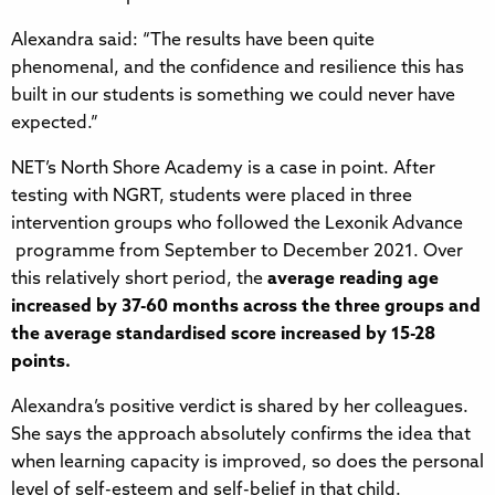
Alexandra said: ​​​​‌‍​‍​‍‌‍‌​‍‌‍‍‌‌‍‌‌‍‍‌‌‍‍​‍​‍​‍‍​‍​‍‌​‌‍​‌‌‍‍‌‍‍‌‌‌​‌‍‌​‍‍‌‍‍‌‌‍​‍​‍​‍​​‍​‍‌‍‍​‌​‍‌‍‌‌‌‍‌‍​‍​‍​‍‍​‍​‍​‍‌​‌‌​‌‌‌‌‍‌​‌‍‍‌‌‍​‍‌‍‍‌‌‍‍‌‌​‌‍‌‌‌‍‍‌‌​​‍‌‍‌‌‌‍‌​‌‍‍‌‌‌​​‍‌‍‌‌‍‌‍‌​‌‍‌‌​‌‌​​‌​‍‌‍‌‌‌​‌‍‌‌‌‍‍‌‌​‌‍​‌‌‌​‌‍‍‌‌‍‌‍‍​‍‌‍‍‌‌‍‌​​‌‌‍​‌‌‍‌‍​​​​‍‌​‍‌​‍‌‌‍‌‍‌‍​‍​‍‌​‌‍​​‌‌‍‌​​‌​‍‌​‌​​​​​‌‌‍​​‍‌​‍​​‌‍​‌​‍‌​‍‌​‍‌​‌‍​‌‌​​‌‍‌‍​​‌​​‍​‍​​​​​‌‌​‌‍‌‍​‍​‍‌‌​‌‍‌‌​​‌‍‌‌​‌‌​‌‌​‌‍‌​‍‌‍‌​‍‌​​‌‍​‌‌‌​‌‍‍​​‌‌‍​‍‌‍‌‍‌​‌‍‌​‍‌‌​‌‌‌​​‍‌‌‌‍‍‌‍‌‌‌‍‌​‍‌‌​​‌​‌​​‍‌‌​​‌​‌​​‍‌‌​​‍​​‍​​​‌‍​‍​​‍​‍‌‌‍‌‍​‌‌​​​‌‍​‌‍‌‍​‌‍‌‌​‌​​‍‌‌​​‍​​‍​‍‌‌​‌‌‌​‌​​‍‍‌‍​‌‍‍​‌‍‍‌‌‍​‌‍‌​‌​‍‌‍‌‌‌‍‍​‍‌‌​‌‌‌​​‍‌‌‌‍‍‌‍‌‌‌‍‌​‍‌‌​​‌​‌​​‍‌‌​​‌​‌​​‍‌‌​​‍​​‍​​​‌​‍‌‌‍​​​‌‍‌‍​‌‌​‌‌‌‍‌​​‌‌​‌​​​​​​​‍‌‌​​‍​​‍​‍‌‌​‌‌‌​‌​​‍‍‌‌​‌‍‌‌‌‍​‌‌​​‌‍​‍‌‍​‌‌​‌‍‌‌‌‌‌‌‌​‍‌‍​​‌​‍‌‌​​‍‌​‌‍‌​‌‌​‌‌‌‌‍‌​‌‍‍‌‌‍​‍‌‍‌‍‍‌‌‍‌​​‌‌‍​‌‌‍‌‍​​​​‍‌​‍‌​‍‌‌‍‌‍‌‍​‍​‍‌​‌‍​​‌‌‍‌​​‌​‍‌​‌​​​​​‌‌‍​​‍‌​‍​​‌‍​‌​‍‌​‍‌​‍‌​‌‍​‌‌​​‌‍‌‍​​‌​​‍​‍​​​​​‌‌​‌‍‌‍​‍​‍‌‍‌‌​‌‍‌‌​​‌‍‌‌​‌‌​‌‌​‌‍‌​‍‌‍‌​‍‌‍‌​​‌‍​‌‌‌​‌‍‍​​‌‌‍​‍‌‍‌‍‌​‌‍‌​‍‌‌​‌‌‌​​‍‌‌‌‍‍‌‍‌‌‌‍‌​‍‌‌​​‌​‌​​‍‌‌​​‌​‌​​‍‌‌​​‍​​‍​​​‌‍​‍​​‍​‍‌‌‍‌‍​‌‌​​​‌‍​‌‍‌‍​‌‍‌‌​‌​​‍‌‌​​‍​​‍​‍‌‌​‌‌‌​‌​​‍‍‌‍​‌‍‍​‌‍‍‌‌‍​‌‍‌​‌​‍‌‍‌‌‌‍‍​‍‌‌​‌‌‌​​‍‌‌‌‍‍‌‍‌‌‌‍‌​‍‌‌​​‌​‌​​‍‌‌​​‌​‌​​‍‌‌​​‍​​‍​​​‌​‍‌‌‍​​​‌‍‌‍​‌‌​‌‌‌‍‌​​‌‌​‌​​​​​​​‍‌‌​​‍​​‍​‍‌‌​‌‌‌​‌​​‍‍‌‌​‌‍‌‌‌‍​‌‌​​‍‌‍‌​​‌‍‌‌‌​‍‌​‌​​‌‍‌‌‌‍​‌‌​‌‍‍‌‌‌‍‌‍‌‌​‌‌​​‌‌‌‌‍​‍‌‍​‌‍‍‌‌​‌‍‍​‌‍‌‌‌‍‌​​‍​‍‌‌“The results have been quite
phenomenal, and the confidence and resilience this has
built in our students is something we could never have
expected.”​​​​‌‍​‍​‍‌‍‌​‍‌‍‍‌‌‍‌‌‍‍‌‌‍‍​‍​‍​‍‍​‍​‍‌​‌‍​‌‌‍‍‌‍‍‌‌‌​‌‍‌​‍‍‌‍‍‌‌‍​‍​‍​‍​​‍​‍‌‍‍​‌​‍‌‍‌‌‌‍‌‍​‍​‍​‍‍​‍​‍​‍‌​‌‌​‌‌‌‌‍‌​‌‍‍‌‌‍​‍‌‍‍‌‌‍‍‌‌​‌‍‌‌‌‍‍‌‌​​‍‌‍‌‌‌‍‌​‌‍‍‌‌‌​​‍‌‍‌‌‍‌‍‌​‌‍‌‌​‌‌​​‌​‍‌‍‌‌‌​‌‍‌‌‌‍‍‌‌​‌‍​‌‌‌​‌‍‍‌‌‍‌‍‍​‍‌‍‍‌‌‍‌​​‌‌‍​‌‌‍‌‍​​​​‍‌​‍‌​‍‌‌‍‌‍‌‍​‍​‍‌​‌‍​​‌‌‍‌​​‌​‍‌​‌​​​​​‌‌‍​​‍‌​‍​​‌‍​‌​‍‌​‍‌​‍‌​‌‍​‌‌​​‌‍‌‍​​‌​​‍​‍​​​​​‌‌​‌‍‌‍​‍​‍‌‌​‌‍‌‌​​‌‍‌‌​‌‌​‌‌​‌‍‌​‍‌‍‌​‍‌​​‌‍​‌‌‌​‌‍‍​​‌‌‍​‍‌‍‌‍‌​‌‍‌​‍‌‌​‌‌‌​​‍‌‌‌‍‍‌‍‌‌‌‍‌​‍‌‌​​‌​‌​​‍‌‌​​‌​‌​​‍‌‌​​‍​​‍​​​‌‍​‍​​‍​‍‌‌‍‌‍​‌‌​​​‌‍​‌‍‌‍​‌‍‌‌​‌​​‍‌‌​​‍​​‍​‍‌‌​‌‌‌​‌​​‍‍‌‍​‌‍‍​‌‍‍‌‌‍​‌‍‌​‌​‍‌‍‌‌‌‍‍​‍‌‌​‌‌‌​​‍‌‌‌‍‍‌‍‌‌‌‍‌​‍‌‌​​‌​‌​​‍‌‌​​‌​‌​​‍‌‌​​‍​​‍​​​‌​‍‌‌‍​​​‌‍‌‍​‌‌​‌‌‌‍‌​​‌‌​‌​​​​​‌​‍‌‌​​‍​​‍​‍‌‌​‌‌‌​‌​​‍‍‌‌​‌‍‌‌‌‍​‌‌​​‌‍​‍‌‍​‌‌​‌‍‌‌‌‌‌‌‌​‍‌‍​​‌​‍‌‌​​‍‌​‌‍‌​‌‌​‌‌‌‌‍‌​‌‍‍‌‌‍​‍‌‍‌‍‍‌‌‍‌​​‌‌‍​‌‌‍‌‍​​​​‍‌​‍‌​‍‌‌‍‌‍‌‍​‍​‍‌​‌‍​​‌‌‍‌​​‌​‍‌​‌​​​​​‌‌‍​​‍‌​‍​​‌‍​‌​‍‌​‍‌​‍‌​‌‍​‌‌​​‌‍‌‍​​‌​​‍​‍​​​​​‌‌​‌‍‌‍​‍​‍‌‍‌‌​‌‍‌‌​​‌‍‌‌​‌‌​‌‌​‌‍‌​‍‌‍‌​‍‌‍‌​​‌‍​‌‌‌​‌‍‍​​‌‌‍​‍‌‍‌‍‌​‌‍‌​‍‌‌​‌‌‌​​‍‌‌‌‍‍‌‍‌‌‌‍‌​‍‌‌​​‌​‌​​‍‌‌​​‌​‌​​‍‌‌​​‍​​‍​​​‌‍​‍​​‍​‍‌‌‍‌‍​‌‌​​​‌‍​‌‍‌‍​‌‍‌‌​‌​​‍‌‌​​‍​​‍​‍‌‌​‌‌‌​‌​​‍‍‌‍​‌‍‍​‌‍‍‌‌‍​‌‍‌​‌​‍‌‍‌‌‌‍‍​‍‌‌​‌‌‌​​‍‌‌‌‍‍‌‍‌‌‌‍‌​‍‌‌​​‌​‌​​‍‌‌​​‌​‌​​‍‌‌​​‍​​‍​​​‌​‍‌‌‍​​​‌‍‌‍​‌‌​‌‌‌‍‌​​‌‌​‌​​​​​‌​‍‌‌​​‍​​‍​‍‌‌​‌‌‌​‌​​‍‍‌‌​‌‍‌‌‌‍​‌‌​​‍‌‍‌​​‌‍‌‌‌​‍‌​‌​​‌‍‌‌‌‍​‌‌​‌‍‍‌‌‌‍‌‍‌‌​‌‌​​‌‌‌‌‍​‍‌‍​‌‍‍‌‌​‌‍‍​‌‍‌‌‌‍‌​​‍​‍‌‌
NET’s North Shore Academy​​​​‌‍​‍​‍‌‍‌​‍‌‍‍‌‌‍‌‌‍‍‌‌‍‍​‍​‍​‍‍​‍​‍‌​‌‍​‌‌‍‍‌‍‍‌‌‌​‌‍‌​‍‍‌‍‍‌‌‍​‍​‍​‍​​‍​‍‌‍‍​‌​‍‌‍‌‌‌‍‌‍​‍​‍​‍‍​‍​‍​‍‌​‌‌​‌‌‌‌‍‌​‌‍‍‌‌‍​‍‌‍‍‌‌‍‍‌‌​‌‍‌‌‌‍‍‌‌​​‍‌‍‌‌‌‍‌​‌‍‍‌‌‌​​‍‌‍‌‌‍‌‍‌​‌‍‌‌​‌‌​​‌​‍‌‍‌‌‌​‌‍‌‌‌‍‍‌‌​‌‍​‌‌‌​‌‍‍‌‌‍‌‍‍​‍‌‍‍‌‌‍‌​​‌‌‍​‌‌‍‌‍​​​​‍‌​‍‌​‍‌‌‍‌‍‌‍​‍​‍‌​‌‍​​‌‌‍‌​​‌​‍‌​‌​​​​​‌‌‍​​‍‌​‍​​‌‍​‌​‍‌​‍‌​‍‌​‌‍​‌‌​​‌‍‌‍​​‌​​‍​‍​​​​​‌‌​‌‍‌‍​‍​‍‌‌​‌‍‌‌​​‌‍‌‌​‌‌​‌‌​‌‍‌​‍‌‍‌​‍‌​​‌‍​‌‌‌​‌‍‍​​‌‌‍​‍‌‍‌‍‌​‌‍‌​‍‌‌​‌‌‌​​‍‌‌‌‍‍‌‍‌‌‌‍‌​‍‌‌​​‌​‌​​‍‌‌​​‌​‌​​‍‌‌​​‍​​‍​‌​​​‌​​​​​‍​​​‍‌‌‍​​‌​​​​‌​‍​​‍​​‍‌‌​​‍​​‍​‍‌‌​‌‌‌​‌​​‍‍‌‍​‌‍‍​‌‍‍‌‌‍​‌‍‌​‌​‍‌‍‌‌‌‍‍​‍‌‌​‌‌‌​​‍‌‌‌‍‍‌‍‌‌‌‍‌​‍‌‌​​‌​‌​​‍‌‌​​‌​‌​​‍‌‌​​‍​​‍​‌‍‌‍​​​‍‌‍‌​‌‍​‍​​‍​​‍​‌​‌‍‌​​​‌‌‍​‌‍​‌​​​​‍‌‌​​‍​​‍​‍‌‌​‌‌‌​‌​​‍‍‌‌​‌‍‌‌‌‍​‌‌​​‌‍​‍‌‍​‌‌​‌‍‌‌‌‌‌‌‌​‍‌‍​​‌​‍‌‌​​‍‌​‌‍‌​‌‌​‌‌‌‌‍‌​‌‍‍‌‌‍​‍‌‍‌‍‍‌‌‍‌​​‌‌‍​‌‌‍‌‍​​​​‍‌​‍‌​‍‌‌‍‌‍‌‍​‍​‍‌​‌‍​​‌‌‍‌​​‌​‍‌​‌​​​​​‌‌‍​​‍‌​‍​​‌‍​‌​‍‌​‍‌​‍‌​‌‍​‌‌​​‌‍‌‍​​‌​​‍​‍​​​​​‌‌​‌‍‌‍​‍​‍‌‍‌‌​‌‍‌‌​​‌‍‌‌​‌‌​‌‌​‌‍‌​‍‌‍‌​‍‌‍‌​​‌‍​‌‌‌​‌‍‍​​‌‌‍​‍‌‍‌‍‌​‌‍‌​‍‌‌​‌‌‌​​‍‌‌‌‍‍‌‍‌‌‌‍‌​‍‌‌​​‌​‌​​‍‌‌​​‌​‌​​‍‌‌​​‍​​‍​‌​​​‌​​​​​‍​​​‍‌‌‍​​‌​​​​‌​‍​​‍​​‍‌‌​​‍​​‍​‍‌‌​‌‌‌​‌​​‍‍‌‍​‌‍‍​‌‍‍‌‌‍​‌‍‌​‌​‍‌‍‌‌‌‍‍​‍‌‌​‌‌‌​​‍‌‌‌‍‍‌‍‌‌‌‍‌​‍‌‌​​‌​‌​​‍‌‌​​‌​‌​​‍‌‌​​‍​​‍​‌‍‌‍​​​‍‌‍‌​‌‍​‍​​‍​​‍​‌​‌‍‌​​​‌‌‍​‌‍​‌​​​​‍‌‌​​‍​​‍​‍‌‌​‌‌‌​‌​​‍‍‌‌​‌‍‌‌‌‍​‌‌​​‍‌‍‌​​‌‍‌‌‌​‍‌​‌​​‌‍‌‌‌‍​‌‌​‌‍‍‌‌‌‍‌‍‌‌​‌‌​​‌‌‌‌‍​‍‌‍​‌‍‍‌‌​‌‍‍​‌‍‌‌‌‍‌​​‍​‍‌‌ is a case in point. After
testing with ​​​​‌‍​‍​‍‌‍‌​‍‌‍‍‌‌‍‌‌‍‍‌‌‍‍​‍​‍​‍‍​‍​‍‌​‌‍​‌‌‍‍‌‍‍‌‌‌​‌‍‌​‍‍‌‍‍‌‌‍​‍​‍​‍​​‍​‍‌‍‍​‌​‍‌‍‌‌‌‍‌‍​‍​‍​‍‍​‍​‍​‍‌​‌‌​‌‌‌‌‍‌​‌‍‍‌‌‍​‍‌‍‍‌‌‍‍‌‌​‌‍‌‌‌‍‍‌‌​​‍‌‍‌‌‌‍‌​‌‍‍‌‌‌​​‍‌‍‌‌‍‌‍‌​‌‍‌‌​‌‌​​‌​‍‌‍‌‌‌​‌‍‌‌‌‍‍‌‌​‌‍​‌‌‌​‌‍‍‌‌‍‌‍‍​‍‌‍‍‌‌‍‌​​‌‌‍​‌‌‍‌‍​​​​‍‌​‍‌​‍‌‌‍‌‍‌‍​‍​‍‌​‌‍​​‌‌‍‌​​‌​‍‌​‌​​​​​‌‌‍​​‍‌​‍​​‌‍​‌​‍‌​‍‌​‍‌​‌‍​‌‌​​‌‍‌‍​​‌​​‍​‍​​​​​‌‌​‌‍‌‍​‍​‍‌‌​‌‍‌‌​​‌‍‌‌​‌‌​‌‌​‌‍‌​‍‌‍‌​‍‌​​‌‍​‌‌‌​‌‍‍​​‌‌‍​‍‌‍‌‍‌​‌‍‌​‍‌‌​‌‌‌​​‍‌‌‌‍‍‌‍‌‌‌‍‌​‍‌‌​​‌​‌​​‍‌‌​​‌​‌​​‍‌‌​​‍​​‍​‌​​​‌​​​​​‍​​​‍‌‌‍​​‌​​​​‌​‍​​‍​​‍‌‌​​‍​​‍​‍‌‌​‌‌‌​‌​​‍‍‌‍​‌‍‍​‌‍‍‌‌‍​‌‍‌​‌​‍‌‍‌‌‌‍‍​‍‌‌​‌‌‌​​‍‌‌‌‍‍‌‍‌‌‌‍‌​‍‌‌​​‌​‌​​‍‌‌​​‌​‌​​‍‌‌​​‍​​‍​‌‍‌‍​​​‍‌‍‌​‌‍​‍​​‍​​‍​‌​‌‍‌​​​‌‌‍​‌‍​‌​​‌​‍‌‌​​‍​​‍​‍‌‌​‌‌‌​‌​​‍‍‌‌​‌‍‌‌‌‍​‌‌​​‌‍​‍‌‍​‌‌​‌‍‌‌‌‌‌‌‌​‍‌‍​​‌​‍‌‌​​‍‌​‌‍‌​‌‌​‌‌‌‌‍‌​‌‍‍‌‌‍​‍‌‍‌‍‍‌‌‍‌​​‌‌‍​‌‌‍‌‍​​​​‍‌​‍‌​‍‌‌‍‌‍‌‍​‍​‍‌​‌‍​​‌‌‍‌​​‌​‍‌​‌​​​​​‌‌‍​​‍‌​‍​​‌‍​‌​‍‌​‍‌​‍‌​‌‍​‌‌​​‌‍‌‍​​‌​​‍​‍​​​​​‌‌​‌‍‌‍​‍​‍‌‍‌‌​‌‍‌‌​​‌‍‌‌​‌‌​‌‌​‌‍‌​‍‌‍‌​‍‌‍‌​​‌‍​‌‌‌​‌‍‍​​‌‌‍​‍‌‍‌‍‌​‌‍‌​‍‌‌​‌‌‌​​‍‌‌‌‍‍‌‍‌‌‌‍‌​‍‌‌​​‌​‌​​‍‌‌​​‌​‌​​‍‌‌​​‍​​‍​‌​​​‌​​​​​‍​​​‍‌‌‍​​‌​​​​‌​‍​​‍​​‍‌‌​​‍​​‍​‍‌‌​‌‌‌​‌​​‍‍‌‍​‌‍‍​‌‍‍‌‌‍​‌‍‌​‌​‍‌‍‌‌‌‍‍​‍‌‌​‌‌‌​​‍‌‌‌‍‍‌‍‌‌‌‍‌​‍‌‌​​‌​‌​​‍‌‌​​‌​‌​​‍‌‌​​‍​​‍​‌‍‌‍​​​‍‌‍‌​‌‍​‍​​‍​​‍​‌​‌‍‌​​​‌‌‍​‌‍​‌​​‌​‍‌‌​​‍​​‍​‍‌‌​‌‌‌​‌​​‍‍‌‌​‌‍‌‌‌‍​‌‌​​‍‌‍‌​​‌‍‌‌‌​‍‌​‌​​‌‍‌‌‌‍​‌‌​‌‍‍‌‌‌‍‌‍‌‌​‌‌​​‌‌‌‌‍​‍‌‍​‌‍‍‌‌​‌‍‍​‌‍‌‌‌‍‌​​‍​‍‌‌NGRT​​​​‌‍​‍​‍‌‍‌​‍‌‍‍‌‌‍‌‌‍‍‌‌‍‍​‍​‍​‍‍​‍​‍‌​‌‍​‌‌‍‍‌‍‍‌‌‌​‌‍‌​‍‍‌‍‍‌‌‍​‍​‍​‍​​‍​‍‌‍‍​‌​‍‌‍‌‌‌‍‌‍​‍​‍​‍‍​‍​‍​‍‌​‌‌​‌‌‌‌‍‌​‌‍‍‌‌‍​‍‌‍‍‌‌‍‍‌‌​‌‍‌‌‌‍‍‌‌​​‍‌‍‌‌‌‍‌​‌‍‍‌‌‌​​‍‌‍‌‌‍‌‍‌​‌‍‌‌​‌‌​​‌​‍‌‍‌‌‌​‌‍‌‌‌‍‍‌‌​‌‍​‌‌‌​‌‍‍‌‌‍‌‍‍​‍‌‍‍‌‌‍‌​​‌‌‍​‌‌‍‌‍​​​​‍‌​‍‌​‍‌‌‍‌‍‌‍​‍​‍‌​‌‍​​‌‌‍‌​​‌​‍‌​‌​​​​​‌‌‍​​‍‌​‍​​‌‍​‌​‍‌​‍‌​‍‌​‌‍​‌‌​​‌‍‌‍​​‌​​‍​‍​​​​​‌‌​‌‍‌‍​‍​‍‌‌​‌‍‌‌​​‌‍‌‌​‌‌​‌‌​‌‍‌​‍‌‍‌​‍‌​​‌‍​‌‌‌​‌‍‍​​‌‌‍​‍‌‍‌‍‌​‌‍‌​‍‌‌​‌‌‌​​‍‌‌‌‍‍‌‍‌‌‌‍‌​‍‌‌​​‌​‌​​‍‌‌​​‌​‌​​‍‌‌​​‍​​‍​‌​​​‌​​​​​‍​​​‍‌‌‍​​‌​​​​‌​‍​​‍​​‍‌‌​​‍​​‍​‍‌‌​‌‌‌​‌​​‍‍‌‍​‌‍‍​‌‍‍‌‌‍​‌‍‌​‌​‍‌‍‌‌‌‍‍​‍‌‌​‌‌‌​​‍‌‌‌‍‍‌‍‌‌‌‍‌​‍‌‌​​‌​‌​​‍‌‌​​‌​‌​​‍‌‌​​‍​​‍​‌‍‌‍​​​‍‌‍‌​‌‍​‍​​‍​​‍​‌​‌‍‌​​​‌‌‍​‌‍​‌​​‍​‍‌‌​​‍​​‍​‍‌‌​‌‌‌​‌​​‍‍‌‌​‌‍‌‌‌‍​‌‌​​‌‍​‍‌‍​‌‌​‌‍‌‌‌‌‌‌‌​‍‌‍​​‌​‍‌‌​​‍‌​‌‍‌​‌‌​‌‌‌‌‍‌​‌‍‍‌‌‍​‍‌‍‌‍‍‌‌‍‌​​‌‌‍​‌‌‍‌‍​​​​‍‌​‍‌​‍‌‌‍‌‍‌‍​‍​‍‌​‌‍​​‌‌‍‌​​‌​‍‌​‌​​​​​‌‌‍​​‍‌​‍​​‌‍​‌​‍‌​‍‌​‍‌​‌‍​‌‌​​‌‍‌‍​​‌​​‍​‍​​​​​‌‌​‌‍‌‍​‍​‍‌‍‌‌​‌‍‌‌​​‌‍‌‌​‌‌​‌‌​‌‍‌​‍‌‍‌​‍‌‍‌​​‌‍​‌‌‌​‌‍‍​​‌‌‍​‍‌‍‌‍‌​‌‍‌​‍‌‌​‌‌‌​​‍‌‌‌‍‍‌‍‌‌‌‍‌​‍‌‌​​‌​‌​​‍‌‌​​‌​‌​​‍‌‌​​‍​​‍​‌​​​‌​​​​​‍​​​‍‌‌‍​​‌​​​​‌​‍​​‍​​‍‌‌​​‍​​‍​‍‌‌​‌‌‌​‌​​‍‍‌‍​‌‍‍​‌‍‍‌‌‍​‌‍‌​‌​‍‌‍‌‌‌‍‍​‍‌‌​‌‌‌​​‍‌‌‌‍‍‌‍‌‌‌‍‌​‍‌‌​​‌​‌​​‍‌‌​​‌​‌​​‍‌‌​​‍​​‍​‌‍‌‍​​​‍‌‍‌​‌‍​‍​​‍​​‍​‌​‌‍‌​​​‌‌‍​‌‍​‌​​‍​‍‌‌​​‍​​‍​‍‌‌​‌‌‌​‌​​‍‍‌‌​‌‍‌‌‌‍​‌‌​​‍‌‍‌​​‌‍‌‌‌​‍‌​‌​​‌‍‌‌‌‍​‌‌​‌‍‍‌‌‌‍‌‍‌‌​‌‌​​‌‌‌‌‍​‍‌‍​‌‍‍‌‌​‌‍‍​‌‍‌‌‌‍‌​​‍​‍‌‌, students were placed in three
intervention groups who followed the ​​​​‌‍​‍​‍‌‍‌​‍‌‍‍‌‌‍‌‌‍‍‌‌‍‍​‍​‍​‍‍​‍​‍‌​‌‍​‌‌‍‍‌‍‍‌‌‌​‌‍‌​‍‍‌‍‍‌‌‍​‍​‍​‍​​‍​‍‌‍‍​‌​‍‌‍‌‌‌‍‌‍​‍​‍​‍‍​‍​‍​‍‌​‌‌​‌‌‌‌‍‌​‌‍‍‌‌‍​‍‌‍‍‌‌‍‍‌‌​‌‍‌‌‌‍‍‌‌​​‍‌‍‌‌‌‍‌​‌‍‍‌‌‌​​‍‌‍‌‌‍‌‍‌​‌‍‌‌​‌‌​​‌​‍‌‍‌‌‌​‌‍‌‌‌‍‍‌‌​‌‍​‌‌‌​‌‍‍‌‌‍‌‍‍​‍‌‍‍‌‌‍‌​​‌‌‍​‌‌‍‌‍​​​​‍‌​‍‌​‍‌‌‍‌‍‌‍​‍​‍‌​‌‍​​‌‌‍‌​​‌​‍‌​‌​​​​​‌‌‍​​‍‌​‍​​‌‍​‌​‍‌​‍‌​‍‌​‌‍​‌‌​​‌‍‌‍​​‌​​‍​‍​​​​​‌‌​‌‍‌‍​‍​‍‌‌​‌‍‌‌​​‌‍‌‌​‌‌​‌‌​‌‍‌​‍‌‍‌​‍‌​​‌‍​‌‌‌​‌‍‍​​‌‌‍​‍‌‍‌‍‌​‌‍‌​‍‌‌​‌‌‌​​‍‌‌‌‍‍‌‍‌‌‌‍‌​‍‌‌​​‌​‌​​‍‌‌​​‌​‌​​‍‌‌​​‍​​‍​‌​​​‌​​​​​‍​​​‍‌‌‍​​‌​​​​‌​‍​​‍​​‍‌‌​​‍​​‍​‍‌‌​‌‌‌​‌​​‍‍‌‍​‌‍‍​‌‍‍‌‌‍​‌‍‌​‌​‍‌‍‌‌‌‍‍​‍‌‌​‌‌‌​​‍‌‌‌‍‍‌‍‌‌‌‍‌​‍‌‌​​‌​‌​​‍‌‌​​‌​‌​​‍‌‌​​‍​​‍​‌‍‌‍​​​‍‌‍‌​‌‍​‍​​‍​​‍​‌​‌‍‌​​​‌‌‍​‌‍​‌​​​‍‌‌​​‍​​‍​‍‌‌​‌‌‌​‌​​‍‍‌‌​‌‍‌‌‌‍​‌‌​​‌‍​‍‌‍​‌‌​‌‍‌‌‌‌‌‌‌​‍‌‍​​‌​‍‌‌​​‍‌​‌‍‌​‌‌​‌‌‌‌‍‌​‌‍‍‌‌‍​‍‌‍‌‍‍‌‌‍‌​​‌‌‍​‌‌‍‌‍​​​​‍‌​‍‌​‍‌‌‍‌‍‌‍​‍​‍‌​‌‍​​‌‌‍‌​​‌​‍‌​‌​​​​​‌‌‍​​‍‌​‍​​‌‍​‌​‍‌​‍‌​‍‌​‌‍​‌‌​​‌‍‌‍​​‌​​‍​‍​​​​​‌‌​‌‍‌‍​‍​‍‌‍‌‌​‌‍‌‌​​‌‍‌‌​‌‌​‌‌​‌‍‌​‍‌‍‌​‍‌‍‌​​‌‍​‌‌‌​‌‍‍​​‌‌‍​‍‌‍‌‍‌​‌‍‌​‍‌‌​‌‌‌​​‍‌‌‌‍‍‌‍‌‌‌‍‌​‍‌‌​​‌​‌​​‍‌‌​​‌​‌​​‍‌‌​​‍​​‍​‌​​​‌​​​​​‍​​​‍‌‌‍​​‌​​​​‌​‍​​‍​​‍‌‌​​‍​​‍​‍‌‌​‌‌‌​‌​​‍‍‌‍​‌‍‍​‌‍‍‌‌‍​‌‍‌​‌​‍‌‍‌‌‌‍‍​‍‌‌​‌‌‌​​‍‌‌‌‍‍‌‍‌‌‌‍‌​‍‌‌​​‌​‌​​‍‌‌​​‌​‌​​‍‌‌​​‍​​‍​‌‍‌‍​​​‍‌‍‌​‌‍​‍​​‍​​‍​‌​‌‍‌​​​‌‌‍​‌‍​‌​​​‍‌‌​​‍​​‍​‍‌‌​‌‌‌​‌​​‍‍‌‌​‌‍‌‌‌‍​‌‌​​‍‌‍‌​​‌‍‌‌‌​‍‌​‌​​‌‍‌‌‌‍​‌‌​‌‍‍‌‌‌‍‌‍‌‌​‌‌​​‌‌‌‌‍​‍‌‍​‌‍‍‌‌​‌‍‍​‌‍‌‌‌‍‌​​‍​‍‌‌Lexonik Advance​​​​‌‍​‍​‍‌‍‌​‍‌‍‍‌‌‍‌‌‍‍‌‌‍‍​‍​‍​‍‍​‍​‍‌​‌‍​‌‌‍‍‌‍‍‌‌‌​‌‍‌​‍‍‌‍‍‌‌‍​‍​‍​‍​​‍​‍‌‍‍​‌​‍‌‍‌‌‌‍‌‍​‍​‍​‍‍​‍​‍​‍‌​‌‌​‌‌‌‌‍‌​‌‍‍‌‌‍​‍‌‍‍‌‌‍‍‌‌​‌‍‌‌‌‍‍‌‌​​‍‌‍‌‌‌‍‌​‌‍‍‌‌‌​​‍‌‍‌‌‍‌‍‌​‌‍‌‌​‌‌​​‌​‍‌‍‌‌‌​‌‍‌‌‌‍‍‌‌​‌‍​‌‌‌​‌‍‍‌‌‍‌‍‍​‍‌‍‍‌‌‍‌​​‌‌‍​‌‌‍‌‍​​​​‍‌​‍‌​‍‌‌‍‌‍‌‍​‍​‍‌​‌‍​​‌‌‍‌​​‌​‍‌​‌​​​​​‌‌‍​​‍‌​‍​​‌‍​‌​‍‌​‍‌​‍‌​‌‍​‌‌​​‌‍‌‍​​‌​​‍​‍​​​​​‌‌​‌‍‌‍​‍​‍‌‌​‌‍‌‌​​‌‍‌‌​‌‌​‌‌​‌‍‌​‍‌‍‌​‍‌​​‌‍​‌‌‌​‌‍‍​​‌‌‍​‍‌‍‌‍‌​‌‍‌​‍‌‌​‌‌‌​​‍‌‌‌‍‍‌‍‌‌‌‍‌​‍‌‌​​‌​‌​​‍‌‌​​‌​‌​​‍‌‌​​‍​​‍​‌​​​‌​​​​​‍​​​‍‌‌‍​​‌​​​​‌​‍​​‍​​‍‌‌​​‍​​‍​‍‌‌​‌‌‌​‌​​‍‍‌‍​‌‍‍​‌‍‍‌‌‍​‌‍‌​‌​‍‌‍‌‌‌‍‍​‍‌‌​‌‌‌​​‍‌‌‌‍‍‌‍‌‌‌‍‌​‍‌‌​​‌​‌​​‍‌‌​​‌​‌​​‍‌‌​​‍​​‍​‌‍‌‍​​​‍‌‍‌​‌‍​‍​​‍​​‍​‌​‌‍‌​​​‌‌‍​‌‍​‌​‌​​‍‌‌​​‍​​‍​‍‌‌​‌‌‌​‌​​‍‍‌‌​‌‍‌‌‌‍​‌‌​​‌‍​‍‌‍​‌‌​‌‍‌‌‌‌‌‌‌​‍‌‍​​‌​‍‌‌​​‍‌​‌‍‌​‌‌​‌‌‌‌‍‌​‌‍‍‌‌‍​‍‌‍‌‍‍‌‌‍‌​​‌‌‍​‌‌‍‌‍​​​​‍‌​‍‌​‍‌‌‍‌‍‌‍​‍​‍‌​‌‍​​‌‌‍‌​​‌​‍‌​‌​​​​​‌‌‍​​‍‌​‍​​‌‍​‌​‍‌​‍‌​‍‌​‌‍​‌‌​​‌‍‌‍​​‌​​‍​‍​​​​​‌‌​‌‍‌‍​‍​‍‌‍‌‌​‌‍‌‌​​‌‍‌‌​‌‌​‌‌​‌‍‌​‍‌‍‌​‍‌‍‌​​‌‍​‌‌‌​‌‍‍​​‌‌‍​‍‌‍‌‍‌​‌‍‌​‍‌‌​‌‌‌​​‍‌‌‌‍‍‌‍‌‌‌‍‌​‍‌‌​​‌​‌​​‍‌‌​​‌​‌​​‍‌‌​​‍​​‍​‌​​​‌​​​​​‍​​​‍‌‌‍​​‌​​​​‌​‍​​‍​​‍‌‌​​‍​​‍​‍‌‌​‌‌‌​‌​​‍‍‌‍​‌‍‍​‌‍‍‌‌‍​‌‍‌​‌​‍‌‍‌‌‌‍‍​‍‌‌​‌‌‌​​‍‌‌‌‍‍‌‍‌‌‌‍‌​‍‌‌​​‌​‌​​‍‌‌​​‌​‌​​‍‌‌​​‍​​‍​‌‍‌‍​​​‍‌‍‌​‌‍​‍​​‍​​‍​‌​‌‍‌​​​‌‌‍​‌‍​‌​‌​​‍‌‌​​‍​​‍​‍‌‌​‌‌‌​‌​​‍‍‌‌​‌‍‌‌‌‍​‌‌​​‍‌‍‌​​‌‍‌‌‌​‍‌​‌​​‌‍‌‌‌‍​‌‌​‌‍‍‌‌‌‍‌‍‌‌​‌‌​​‌‌‌‌‍​‍‌‍​‌‍‍‌‌​‌‍‍​‌‍‌‌‌‍‌​​‍​
‍‌‌ programme from September to December 2021. Over
this relatively short period, the ​​​​‌‍​‍​‍‌‍‌​‍‌‍‍‌‌‍‌‌‍‍‌‌‍‍​‍​‍​‍‍​‍​‍‌​‌‍​‌‌‍‍‌‍‍‌‌‌​‌‍‌​‍‍‌‍‍‌‌‍​‍​‍​‍​​‍​‍‌‍‍​‌​‍‌‍‌‌‌‍‌‍​‍​‍​‍‍​‍​‍​‍‌​‌‌​‌‌‌‌‍‌​‌‍‍‌‌‍​‍‌‍‍‌‌‍‍‌‌​‌‍‌‌‌‍‍‌‌​​‍‌‍‌‌‌‍‌​‌‍‍‌‌‌​​‍‌‍‌‌‍‌‍‌​‌‍‌‌​‌‌​​‌​‍‌‍‌‌‌​‌‍‌‌‌‍‍‌‌​‌‍​‌‌‌​‌‍‍‌‌‍‌‍‍​‍‌‍‍‌‌‍‌​​‌‌‍​‌‌‍‌‍​​​​‍‌​‍‌​‍‌‌‍‌‍‌‍​‍​‍‌​‌‍​​‌‌‍‌​​‌​‍‌​‌​​​​​‌‌‍​​‍‌​‍​​‌‍​‌​‍‌​‍‌​‍‌​‌‍​‌‌​​‌‍‌‍​​‌​​‍​‍​​​​​‌‌​‌‍‌‍​‍​‍‌‌​‌‍‌‌​​‌‍‌‌​‌‌​‌‌​‌‍‌​‍‌‍‌​‍‌​​‌‍​‌‌‌​‌‍‍​​‌‌‍​‍‌‍‌‍‌​‌‍‌​‍‌‌​‌‌‌​​‍‌‌‌‍‍‌‍‌‌‌‍‌​‍‌‌​​‌​‌​​‍‌‌​​‌​‌​​‍‌‌​​‍​​‍​‌​​​‌​​​​​‍​​​‍‌‌‍​​‌​​​​‌​‍​​‍​​‍‌‌​​‍​​‍​‍‌‌​‌‌‌​‌​​‍‍‌‍​‌‍‍​‌‍‍‌‌‍​‌‍‌​‌​‍‌‍‌‌‌‍‍​‍‌‌​‌‌‌​​‍‌‌‌‍‍‌‍‌‌‌‍‌​‍‌‌​​‌​‌​​‍‌‌​​‌​‌​​‍‌‌​​‍​​‍​‌‍‌‍​​​‍‌‍‌​‌‍​‍​​‍​​‍​‌​‌‍‌​​​‌‌‍​‌‍​‌​‌‌​‍‌‌​​‍​​‍​‍‌‌​‌‌‌​‌​​‍‍‌‌​‌‍‌‌‌‍​‌‌​​‌‍​‍‌‍​‌‌​‌‍‌‌‌‌‌‌‌​‍‌‍​​‌​‍‌‌​​‍‌​‌‍‌​‌‌​‌‌‌‌‍‌​‌‍‍‌‌‍​‍‌‍‌‍‍‌‌‍‌​​‌‌‍​‌‌‍‌‍​​​​‍‌​‍‌​‍‌‌‍‌‍‌‍​‍​‍‌​‌‍​​‌‌‍‌​​‌​‍‌​‌​​​​​‌‌‍​​‍‌​‍​​‌‍​‌​‍‌​‍‌​‍‌​‌‍​‌‌​​‌‍‌‍​​‌​​‍​‍​​​​​‌‌​‌‍‌‍​‍​‍‌‍‌‌​‌‍‌‌​​‌‍‌‌​‌‌​‌‌​‌‍‌​‍‌‍‌​‍‌‍‌​​‌‍​‌‌‌​‌‍‍​​‌‌‍​‍‌‍‌‍‌​‌‍‌​‍‌‌​‌‌‌​​‍‌‌‌‍‍‌‍‌‌‌‍‌​‍‌‌​​‌​‌​​‍‌‌​​‌​‌​​‍‌‌​​‍​​‍​‌​​​‌​​​​​‍​​​‍‌‌‍​​‌​​​​‌​‍​​‍​​‍‌‌​​‍​​‍​‍‌‌​‌‌‌​‌​​‍‍‌‍​‌‍‍​‌‍‍‌‌‍​‌‍‌​‌​‍‌‍‌‌‌‍‍​‍‌‌​‌‌‌​​‍‌‌‌‍‍‌‍‌‌‌‍‌​‍‌‌​​‌​‌​​‍‌‌​​‌​‌​​‍‌‌​​‍​​‍​‌‍‌‍​​​‍‌‍‌​‌‍​‍​​‍​​‍​‌​‌‍‌​​​‌‌‍​‌‍​‌​‌‌​‍‌‌​​‍​​‍​‍‌‌​‌‌‌​‌​​‍‍‌‌​‌‍‌‌‌‍​‌‌​​‍‌‍‌​​‌‍‌‌‌​‍‌​‌​​‌‍‌‌‌‍​‌‌​‌‍‍‌‌‌‍‌‍‌‌​‌‌​​‌‌‌‌‍​‍‌‍​‌‍‍‌‌​‌‍‍​‌‍‌‌‌‍‌​​‍​‍‌‌
average reading age
increased by 37-60 months across the three groups and
the average standardised score increased by 15-28
points.​​​​‌‍​‍​‍‌‍‌​‍‌‍‍‌‌‍‌‌‍‍‌‌‍‍​‍​‍​‍‍​‍​‍‌​‌‍​‌‌‍‍‌‍‍‌‌‌​‌‍‌​‍‍‌‍‍‌‌‍​‍​‍​‍​​‍​‍‌‍‍​‌​‍‌‍‌‌‌‍‌‍​‍​‍​‍‍​‍​‍​‍‌​‌‌​‌‌‌‌‍‌​‌‍‍‌‌‍​‍‌‍‍‌‌‍‍‌‌​‌‍‌‌‌‍‍‌‌​​‍‌‍‌‌‌‍‌​‌‍‍‌‌‌​​‍‌‍‌‌‍‌‍‌​‌‍‌‌​‌‌​​‌​‍‌‍‌‌‌​‌‍‌‌‌‍‍‌‌​‌‍​‌‌‌​‌‍‍‌‌‍‌‍‍​‍‌‍‍‌‌‍‌​​‌‌‍​‌‌‍‌‍​​​​‍‌​‍‌​‍‌‌‍‌‍‌‍​‍​‍‌​‌‍​​‌‌‍‌​​‌​‍‌​‌​​​​​‌‌‍​​‍‌​‍​​‌‍​‌​‍‌​‍‌​‍‌​‌‍​‌‌​​‌‍‌‍​​‌​​‍​‍​​​​​‌‌​‌‍‌‍​‍​‍‌‌​‌‍‌‌​​‌‍‌‌​‌‌​‌‌​‌‍‌​‍‌‍‌​‍‌​​‌‍​‌‌‌​‌‍‍​​‌‌‍​‍‌‍‌‍‌​‌‍‌​‍‌‌​‌‌‌​​‍‌‌‌‍‍‌‍‌‌‌‍‌​‍‌‌​​‌​‌​​‍‌‌​​‌​‌​​‍‌‌​​‍​​‍​‌​​​‌​​​​​‍​​​‍‌‌‍​​‌​​​​‌​‍​​‍​​‍‌‌​​‍​​‍​‍‌‌​‌‌‌​‌​​‍‍‌‍​‌‍‍​‌‍‍‌‌‍​‌‍‌​‌​‍‌‍‌‌‌‍‍​‍‌‌​‌‌‌​​‍‌‌‌‍‍‌‍‌‌‌‍‌​‍‌‌​​‌​‌​​‍‌‌​​‌​‌​​‍‌‌​​‍​​‍​‌‍‌‍​​​‍‌‍‌​‌‍​‍​​‍​​‍​‌​‌‍‌​​​‌‌‍​‌‍​‌​‌‍​‍‌‌​​‍​​‍​‍‌‌​‌‌‌​‌​​‍‍‌‌​‌‍‌‌‌‍​‌‌​​‌‍​‍‌‍​‌‌​‌‍‌‌‌‌‌‌‌​‍‌‍​​‌​‍‌‌​​‍‌​‌‍‌​‌‌​‌‌‌‌‍‌​‌‍‍‌‌‍​‍‌‍‌‍‍‌‌‍‌​​‌‌‍​‌‌‍‌‍​​​​‍‌​‍‌​‍‌‌‍‌‍‌‍​‍​‍‌​‌‍​​‌‌‍‌​​‌​‍‌​‌​​​​​‌‌‍​​‍‌​‍​​‌‍​‌​‍‌​‍‌​‍‌​‌‍​‌‌​​‌‍‌‍​​‌​​‍​‍​​​​​‌‌​‌‍‌‍​‍​‍‌‍‌‌​‌‍‌‌​​‌‍‌‌​‌‌​‌‌​‌‍‌​‍‌‍‌​‍‌‍‌​​‌‍​‌‌‌​‌‍‍​​‌‌‍​‍‌‍‌‍‌​‌‍‌​‍‌‌​‌‌‌​​‍‌‌‌‍‍‌‍‌‌‌‍‌​‍‌‌​​‌​‌​​‍‌‌​​‌​‌​​‍‌‌​​‍​​‍​‌​​​‌​​​​​‍​​​‍‌‌‍​​‌​​​​‌​‍​​‍​​‍‌‌​​‍​​‍​‍‌‌​‌‌‌​‌​​‍‍‌‍​‌‍‍​‌‍‍‌‌‍​‌‍‌​‌​‍‌‍‌‌‌‍‍​‍‌‌​‌‌‌​​‍‌‌‌‍‍‌‍‌‌‌‍‌​‍‌‌​​‌​‌​​‍‌‌​​‌​‌​​‍‌‌​​‍​​‍​‌‍‌‍​​​‍‌‍‌​‌‍​‍​​‍​​‍​‌​‌‍‌​​​‌‌‍​‌‍​‌​‌‍​‍‌‌​​‍​​‍​‍‌‌​‌‌‌​‌​​‍‍‌‌​‌‍‌‌‌‍​‌‌​​‍‌‍‌​​‌‍‌‌‌​‍‌​‌​​‌‍‌‌‌‍​‌‌​‌‍‍‌‌‌‍‌‍‌‌​‌‌​​‌‌‌‌‍​‍‌‍​‌‍‍‌‌​‌‍‍​‌‍‌‌‌‍‌​​‍​‍‌‌
Alexandra’s positive verdict is shared by her colleagues.
She says the approach absolutely confirms the idea that
when learning capacity is improved, so does the personal
level of self-esteem and self-belief in that child.​​​​‌‍​‍​‍‌‍‌​‍‌‍‍‌‌‍‌‌‍‍‌‌‍‍​‍​‍​‍‍​‍​‍‌​‌‍​‌‌‍‍‌‍‍‌‌‌​‌‍‌​‍‍‌‍‍‌‌‍​‍​‍​‍​​‍​‍‌‍‍​‌​‍‌‍‌‌‌‍‌‍​‍​‍​‍‍​‍​‍​‍‌​‌‌​‌‌‌‌‍‌​‌‍‍‌‌‍​‍‌‍‍‌‌‍‍‌‌​‌‍‌‌‌‍‍‌‌​​‍‌‍‌‌‌‍‌​‌‍‍‌‌‌​​‍‌‍‌‌‍‌‍‌​‌‍‌‌​‌‌​​‌​‍‌‍‌‌‌​‌‍‌‌‌‍‍‌‌​‌‍​‌‌‌​‌‍‍‌‌‍‌‍‍​‍‌‍‍‌‌‍‌​​‌‌‍​‌‌‍‌‍​​​​‍‌​‍‌​‍‌‌‍‌‍‌‍​‍​‍‌​‌‍​​‌‌‍‌​​‌​‍‌​‌​​​​​‌‌‍​​‍‌​‍​​‌‍​‌​‍‌​‍‌​‍‌​‌‍​‌‌​​‌‍‌‍​​‌​​‍​‍​​​​​‌‌​‌‍‌‍​‍​‍‌‌​‌‍‌‌​​‌‍‌‌​‌‌​‌‌​‌‍‌​‍‌‍‌​‍‌​​‌‍​‌‌‌​‌‍‍​​‌‌‍​‍‌‍‌‍‌​‌‍‌​‍‌‌​‌‌‌​​‍‌‌‌‍‍‌‍‌‌‌‍‌​‍‌‌​​‌​‌​​‍‌‌​​‌​‌​​‍‌‌​​‍​​‍​‍​‌‍​‌​‍​‌‍‌‍​‌‍​​‌‍​‍​‌​​‌​​​‌‍​‍​‍‌​‍‌‌​​‍​​‍​‍‌‌​‌‌‌​‌​​‍‍‌‍​‌‍‍​‌‍‍‌‌‍​‌‍‌​‌​‍‌‍‌‌‌‍‍​‍‌‌​‌‌‌​​‍‌‌‌‍‍‌‍‌‌‌‍‌​‍‌‌​​‌​‌​​‍‌‌​​‌​‌​​‍‌‌​​‍​​‍‌‍​‌‍‌‌​​​‍‌​​‍‌‍‌‍​​‍​‌‌‌‍​​‍‌​‌​​‌‌​​​​‍‌‌​​‍​​‍​‍‌‌​‌‌‌​‌​​‍‍‌‌​‌‍‌‌‌‍​‌‌​​‌‍​‍‌‍​‌‌​‌‍‌‌‌‌‌‌‌​‍‌‍​​‌​‍‌‌​​‍‌​‌‍‌​‌‌​‌‌‌‌‍‌​‌‍‍‌‌‍​‍‌‍‌‍‍‌‌‍‌​​‌‌‍​‌‌‍‌‍​​​​‍‌​‍‌​‍‌‌‍‌‍‌‍​‍​‍‌​‌‍​​‌‌‍‌​​‌​‍‌​‌​​​​​‌‌‍​​‍‌​‍​​‌‍​‌​‍‌​‍‌​‍‌​‌‍​‌‌​​‌‍‌‍​​‌​​‍​‍​​​​​‌‌​‌‍‌‍​‍​‍‌‍‌‌​‌‍‌‌​​‌‍‌‌​‌‌​‌‌​‌‍‌​‍‌‍‌​‍‌‍‌​​‌‍​‌‌‌​‌‍‍​​‌‌‍​‍‌‍‌‍‌​‌‍‌​‍‌‌​‌‌‌​​‍‌‌‌‍‍‌‍‌‌‌‍‌​‍‌‌​​‌​‌​​‍‌‌​​‌​‌​​‍‌‌​​‍​​‍​‍​‌‍​‌​‍​‌‍‌‍​‌‍​​‌‍​‍​‌​​‌​​​‌‍​‍​‍‌​‍‌‌​​‍​​‍​‍‌‌​‌‌‌​‌​​‍‍‌‍​‌‍‍​‌‍‍‌‌‍​‌‍‌​‌​‍‌‍‌‌‌‍‍​‍‌‌​‌‌‌​​‍‌‌‌‍‍‌‍‌‌‌‍‌​‍‌‌​​‌​‌​​‍‌‌​​‌​‌​​‍‌‌​​‍​​‍‌‍​‌‍‌‌​​​‍‌​​‍‌‍‌‍​​‍​‌‌‌‍​​‍‌​‌​​‌‌​​​​‍‌‌​​‍​​‍​‍‌‌​‌‌‌​‌​​‍‍‌‌​‌‍‌‌‌‍​‌‌​​‍‌‍‌​​‌‍‌‌‌​‍‌​‌​​‌‍‌‌‌‍​‌‌​‌‍‍‌‌‌‍‌‍‌‌​‌‌​​‌‌‌‌‍​‍‌‍​‌‍‍‌‌​‌‍‍​‌‍‌‌‌‍‌​​‍​‍‌‌