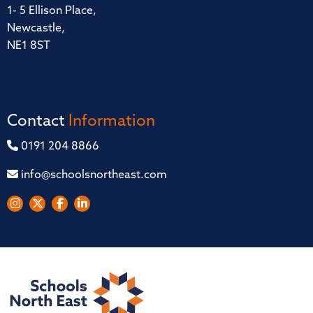
1- 5 Ellison Place,
Newcastle,
NE1 8ST
Contact
Information
0191 204 8866
info@schoolsnortheast.com