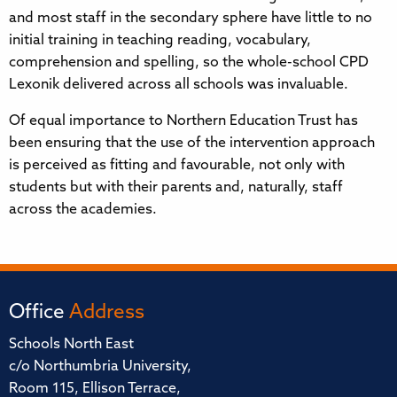
and most staff in the secondary sphere have little to no
initial training in teaching reading, vocabulary,
comprehension and spelling, so the whole-school CPD
Lexonik delivered across all schools was invaluable.​​​​‌‍​‍​‍‌‍‌​‍‌‍‍‌‌‍‌‌‍‍‌‌‍‍​‍​‍​‍‍​‍​‍‌​‌‍​‌‌‍‍‌‍‍‌‌‌​‌‍‌​‍‍‌‍‍‌‌‍​‍​‍​‍​​‍​‍‌‍‍​‌​‍‌‍‌‌‌‍‌‍​‍​‍​‍‍​‍​‍​‍‌​‌‌​‌‌‌‌‍‌​‌‍‍‌‌‍​‍‌‍‍‌‌‍‍‌‌​‌‍‌‌‌‍‍‌‌​​‍‌‍‌‌‌‍‌​‌‍‍‌‌‌​​‍‌‍‌‌‍‌‍‌​‌‍‌‌​‌‌​​‌​‍‌‍‌‌‌​‌‍‌‌‌‍‍‌‌​‌‍​‌‌‌​‌‍‍‌‌‍‌‍‍​‍‌‍‍‌‌‍‌​​‌‌‍​‌‌‍‌‍​​​​‍‌​‍‌​‍‌‌‍‌‍‌‍​‍​‍‌​‌‍​​‌‌‍‌​​‌​‍‌​‌​​​​​‌‌‍​​‍‌​‍​​‌‍​‌​‍‌​‍‌​‍‌​‌‍​‌‌​​‌‍‌‍​​‌​​‍​‍​​​​​‌‌​‌‍‌‍​‍​‍‌‌​‌‍‌‌​​‌‍‌‌​‌‌​‌‌​‌‍‌​‍‌‍‌​‍‌​​‌‍​‌‌‌​‌‍‍​​‌‌‍​‍‌‍‌‍‌​‌‍‌​‍‌‌​‌‌‌​​‍‌‌‌‍‍‌‍‌‌‌‍‌​‍‌‌​​‌​‌​​‍‌‌​​‌​‌​​‍‌‌​​‍​​‍​‍​​‌‌‍​‍‌‍​‌‌‍‌​​‌‍​​​​​‌‌‍‌‍​‍​​​‌‌‍‌‌​‍‌‌​​‍​​‍​‍‌‌​‌‌‌​‌​​‍‍‌‍​‌‍‍​‌‍‍‌‌‍​‌‍‌​‌​‍‌‍‌‌‌‍‍​‍‌‌​‌‌‌​​‍‌‌‌‍‍‌‍‌‌‌‍‌​‍‌‌​​‌​‌​​‍‌‌​​‌​‌​​‍‌‌​​‍​​‍‌‍‌​​‌‍​‌‌‌‍‌‍​‌​‌‌‍​‌‌‍‌‍​​​​​‌​​‍‌‍​​​​​‍‌‌​​‍​​‍​‍‌‌​‌‌‌​‌​​‍‍‌‌​‌‍‌‌‌‍​‌‌​​‌‍​‍‌‍​‌‌​‌‍‌‌‌‌‌‌‌​‍‌‍​​‌​‍‌‌​​‍‌​‌‍‌​‌‌​‌‌‌‌‍‌​‌‍‍‌‌‍​‍‌‍‌‍‍‌‌‍‌​​‌‌‍​‌‌‍‌‍​​​​‍‌​‍‌​‍‌‌‍‌‍‌‍​‍​‍‌​‌‍​​‌‌‍‌​​‌​‍‌​‌​​​​​‌‌‍​​‍‌​‍​​‌‍​‌​‍‌​‍‌​‍‌​‌‍​‌‌​​‌‍‌‍​​‌​​‍​‍​​​​​‌‌​‌‍‌‍​‍​‍‌‍‌‌​‌‍‌‌​​‌‍‌‌​‌‌​‌‌​‌‍‌​‍‌‍‌​‍‌‍‌​​‌‍​‌‌‌​‌‍‍​​‌‌‍​‍‌‍‌‍‌​‌‍‌​‍‌‌​‌‌‌​​‍‌‌‌‍‍‌‍‌‌‌‍‌​‍‌‌​​‌​‌​​‍‌‌​​‌​‌​​‍‌‌​​‍​​‍​‍​​‌‌‍​‍‌‍​‌‌‍‌​​‌‍​​​​​‌‌‍‌‍​‍​​​‌‌‍‌‌​‍‌‌​​‍​​‍​‍‌‌​‌‌‌​‌​​‍‍‌‍​‌‍‍​‌‍‍‌‌‍​‌‍‌​‌​‍‌‍‌‌‌‍‍​‍‌‌​‌‌‌​​‍‌‌‌‍‍‌‍‌‌‌‍‌​‍‌‌​​‌​‌​​‍‌‌​​‌​‌​​‍‌‌​​‍​​‍‌‍‌​​‌‍​‌‌‌‍‌‍​‌​‌‌‍​‌‌‍‌‍​​​​​‌​​‍‌‍​​​​​‍‌‌​​‍​​‍​‍‌‌​‌‌‌​‌​​‍‍‌‌​‌‍‌‌‌‍​‌‌​​‍‌‍‌​​‌‍‌‌‌​‍‌​‌​​‌‍‌‌‌‍​‌‌​‌‍‍‌‌‌‍‌‍‌‌​‌‌​​‌‌‌‌‍​‍‌‍​‌‍‍‌‌​‌‍‍​‌‍‌‌‌‍‌​​‍​‍‌‌
Of equal importance to ​​​​‌‍​‍​‍‌‍‌​‍‌‍‍‌‌‍‌‌‍‍‌‌‍‍​‍​‍​‍‍​‍​‍‌​‌‍​‌‌‍‍‌‍‍‌‌‌​‌‍‌​‍‍‌‍‍‌‌‍​‍​‍​‍​​‍​‍‌‍‍​‌​‍‌‍‌‌‌‍‌‍​‍​‍​‍‍​‍​‍​‍‌​‌‌​‌‌‌‌‍‌​‌‍‍‌‌‍​‍‌‍‍‌‌‍‍‌‌​‌‍‌‌‌‍‍‌‌​​‍‌‍‌‌‌‍‌​‌‍‍‌‌‌​​‍‌‍‌‌‍‌‍‌​‌‍‌‌​‌‌​​‌​‍‌‍‌‌‌​‌‍‌‌‌‍‍‌‌​‌‍​‌‌‌​‌‍‍‌‌‍‌‍‍​‍‌‍‍‌‌‍‌​​‌‌‍​‌‌‍‌‍​​​​‍‌​‍‌​‍‌‌‍‌‍‌‍​‍​‍‌​‌‍​​‌‌‍‌​​‌​‍‌​‌​​​​​‌‌‍​​‍‌​‍​​‌‍​‌​‍‌​‍‌​‍‌​‌‍​‌‌​​‌‍‌‍​​‌​​‍​‍​​​​​‌‌​‌‍‌‍​‍​‍‌‌​‌‍‌‌​​‌‍‌‌​‌‌​‌‌​‌‍‌​‍‌‍‌​‍‌​​‌‍​‌‌‌​‌‍‍​​‌‌‍​‍‌‍‌‍‌​‌‍‌​‍‌‌​‌‌‌​​‍‌‌‌‍‍‌‍‌‌‌‍‌​‍‌‌​​‌​‌​​‍‌‌​​‌​‌​​‍‌‌​​‍​​‍‌‍​‌‍​‌​​​‌‍​‍​‍‌​​‌‌‍‌‍‌‍‌​​‌‍​‌‌‍​‌‌‍‌‍​‍‌‌​​‍​​‍​‍‌‌​‌‌‌​‌​​‍‍‌‍​‌‍‍​‌‍‍‌‌‍​‌‍‌​‌​‍‌‍‌‌‌‍‍​‍‌‌​‌‌‌​​‍‌‌‌‍‍‌‍‌‌‌‍‌​‍‌‌​​‌​‌​​‍‌‌​​‌​‌​​‍‌‌​​‍​​‍‌‍‌‍​‌‍‌‍‌‌‌‍​‍‌‍​‌‌‍​‍​​‌​‌‌‌‍​‍​​‍​‌​‌‍​‍​​​​‍‌‌​​‍​​‍​‍‌‌​‌‌‌​‌​​‍‍‌‌​‌‍‌‌‌‍​‌‌​​‌‍​‍‌‍​‌‌​‌‍‌‌‌‌‌‌‌​‍‌‍​​‌​‍‌‌​​‍‌​‌‍‌​‌‌​‌‌‌‌‍‌​‌‍‍‌‌‍​‍‌‍‌‍‍‌‌‍‌​​‌‌‍​‌‌‍‌‍​​​​‍‌​‍‌​‍‌‌‍‌‍‌‍​‍​‍‌​‌‍​​‌‌‍‌​​‌​‍‌​‌​​​​​‌‌‍​​‍‌​‍​​‌‍​‌​‍‌​‍‌​‍‌​‌‍​‌‌​​‌‍‌‍​​‌​​‍​‍​​​​​‌‌​‌‍‌‍​‍​‍‌‍‌‌​‌‍‌‌​​‌‍‌‌​‌‌​‌‌​‌‍‌​‍‌‍‌​‍‌‍‌​​‌‍​‌‌‌​‌‍‍​​‌‌‍​‍‌‍‌‍‌​‌‍‌​‍‌‌​‌‌‌​​‍‌‌‌‍‍‌‍‌‌‌‍‌​‍‌‌​​‌​‌​​‍‌‌​​‌​‌​​‍‌‌​​‍​​‍‌‍​‌‍​‌​​​‌‍​‍​‍‌​​‌‌‍‌‍‌‍‌​​‌‍​‌‌‍​‌‌‍‌‍​‍‌‌​​‍​​‍​‍‌‌​‌‌‌​‌​​‍‍‌‍​‌‍‍​‌‍‍‌‌‍​‌‍‌​‌​‍‌‍‌‌‌‍‍​‍‌‌​‌‌‌​​‍‌‌‌‍‍‌‍‌‌‌‍‌​‍‌‌​​‌​‌​​‍‌‌​​‌​‌​​‍‌‌​​‍​​‍‌‍‌‍​‌‍‌‍‌‌‌‍​‍‌‍​‌‌‍​‍​​‌​‌‌‌‍​‍​​‍​‌​‌‍​‍​​​​‍‌‌​​‍​​‍​‍‌‌​‌‌‌​‌​​‍‍‌‌​‌‍‌‌‌‍​‌‌​​‍‌‍‌​​‌‍‌‌‌​‍‌​‌​​‌‍‌‌‌‍​‌‌​‌‍‍‌‌‌‍‌‍‌‌​‌‌​​‌‌‌‌‍​‍‌‍​‌‍‍‌‌​‌‍‍​‌‍‌‌‌‍‌​​‍​‍‌‌Northern Education Trust​​​​‌‍​‍​‍‌‍‌​‍‌‍‍‌‌‍‌‌‍‍‌‌‍‍​‍​‍​‍‍​‍​‍‌​‌‍​‌‌‍‍‌‍‍‌‌‌​‌‍‌​‍‍‌‍‍‌‌‍​‍​‍​‍​​‍​‍‌‍‍​‌​‍‌‍‌‌‌‍‌‍​‍​‍​‍‍​‍​‍​‍‌​‌‌​‌‌‌‌‍‌​‌‍‍‌‌‍​‍‌‍‍‌‌‍‍‌‌​‌‍‌‌‌‍‍‌‌​​‍‌‍‌‌‌‍‌​‌‍‍‌‌‌​​‍‌‍‌‌‍‌‍‌​‌‍‌‌​‌‌​​‌​‍‌‍‌‌‌​‌‍‌‌‌‍‍‌‌​‌‍​‌‌‌​‌‍‍‌‌‍‌‍‍​‍‌‍‍‌‌‍‌​​‌‌‍​‌‌‍‌‍​​​​‍‌​‍‌​‍‌‌‍‌‍‌‍​‍​‍‌​‌‍​​‌‌‍‌​​‌​‍‌​‌​​​​​‌‌‍​​‍‌​‍​​‌‍​‌​‍‌​‍‌​‍‌​‌‍​‌‌​​‌‍‌‍​​‌​​‍​‍​​​​​‌‌​‌‍‌‍​‍​‍‌‌​‌‍‌‌​​‌‍‌‌​‌‌​‌‌​‌‍‌​‍‌‍‌​‍‌​​‌‍​‌‌‌​‌‍‍​​‌‌‍​‍‌‍‌‍‌​‌‍‌​‍‌‌​‌‌‌​​‍‌‌‌‍‍‌‍‌‌‌‍‌​‍‌‌​​‌​‌​​‍‌‌​​‌​‌​​‍‌‌​​‍​​‍‌‍​‌‍​‌​​​‌‍​‍​‍‌​​‌‌‍‌‍‌‍‌​​‌‍​‌‌‍​‌‌‍‌‍​‍‌‌​​‍​​‍​‍‌‌​‌‌‌​‌​​‍‍‌‍​‌‍‍​‌‍‍‌‌‍​‌‍‌​‌​‍‌‍‌‌‌‍‍​‍‌‌​‌‌‌​​‍‌‌‌‍‍‌‍‌‌‌‍‌​‍‌‌​​‌​‌​​‍‌‌​​‌​‌​​‍‌‌​​‍​​‍‌‍‌‍​‌‍‌‍‌‌‌‍​‍‌‍​‌‌‍​‍​​‌​‌‌‌‍​‍​​‍​‌​‌‍​‍​​‌​‍‌‌​​‍​​‍​‍‌‌​‌‌‌​‌​​‍‍‌‌​‌‍‌‌‌‍​‌‌​​‌‍​‍‌‍​‌‌​‌‍‌‌‌‌‌‌‌​‍‌‍​​‌​‍‌‌​​‍‌​‌‍‌​‌‌​‌‌‌‌‍‌​‌‍‍‌‌‍​‍‌‍‌‍‍‌‌‍‌​​‌‌‍​‌‌‍‌‍​​​​‍‌​‍‌​‍‌‌‍‌‍‌‍​‍​‍‌​‌‍​​‌‌‍‌​​‌​‍‌​‌​​​​​‌‌‍​​‍‌​‍​​‌‍​‌​‍‌​‍‌​‍‌​‌‍​‌‌​​‌‍‌‍​​‌​​‍​‍​​​​​‌‌​‌‍‌‍​‍​‍‌‍‌‌​‌‍‌‌​​‌‍‌‌​‌‌​‌‌​‌‍‌​‍‌‍‌​‍‌‍‌​​‌‍​‌‌‌​‌‍‍​​‌‌‍​‍‌‍‌‍‌​‌‍‌​‍‌‌​‌‌‌​​‍‌‌‌‍‍‌‍‌‌‌‍‌​‍‌‌​​‌​‌​​‍‌‌​​‌​‌​​‍‌‌​​‍​​‍‌‍​‌‍​‌​​​‌‍​‍​‍‌​​‌‌‍‌‍‌‍‌​​‌‍​‌‌‍​‌‌‍‌‍​‍‌‌​​‍​​‍​‍‌‌​‌‌‌​‌​​‍‍‌‍​‌‍‍​‌‍‍‌‌‍​‌‍‌​‌​‍‌‍‌‌‌‍‍​‍‌‌​‌‌‌​​‍‌‌‌‍‍‌‍‌‌‌‍‌​‍‌‌​​‌​‌​​‍‌‌​​‌​‌​​‍‌‌​​‍​​‍‌‍‌‍​‌‍‌‍‌‌‌‍​‍‌‍​‌‌‍​‍​​‌​‌‌‌‍​‍​​‍​‌​‌‍​‍​​‌​‍‌‌​​‍​​‍​‍‌‌​‌‌‌​‌​​‍‍‌‌​‌‍‌‌‌‍​‌‌​​‍‌‍‌​​‌‍‌‌‌​‍‌​‌​​‌‍‌‌‌‍​‌‌​‌‍‍‌‌‌‍‌‍‌‌​‌‌​​‌‌‌‌‍​‍‌‍​‌‍‍‌‌​‌‍‍​‌‍‌‌‌‍‌​​‍​‍‌‌ has
been ensuring that the use of the intervention approach
is perceived as fitting and favourable, not only with
students but with their parents and, naturally, staff
across the academies.​​​​‌‍​‍​‍‌‍‌​‍‌‍‍‌‌‍‌‌‍‍‌‌‍‍​‍​‍​‍‍​‍​‍‌​‌‍​‌‌‍‍‌‍‍‌‌‌​‌‍‌​‍‍‌‍‍‌‌‍​‍​‍​‍​​‍​‍‌‍‍​‌​‍‌‍‌‌‌‍‌‍​‍​‍​‍‍​‍​‍​‍‌​‌‌​‌‌‌‌‍‌​‌‍‍‌‌‍​‍‌‍‍‌‌‍‍‌‌​‌‍‌‌‌‍‍‌‌​​‍‌‍‌‌‌‍‌​‌‍‍‌‌‌​​‍‌‍‌‌‍‌‍‌​‌‍‌‌​‌‌​​‌​‍‌‍‌‌‌​‌‍‌‌‌‍‍‌‌​‌‍​‌‌‌​‌‍‍‌‌‍‌‍‍​‍‌‍‍‌‌‍‌​​‌‌‍​‌‌‍‌‍​​​​‍‌​‍‌​‍‌‌‍‌‍‌‍​‍​‍‌​‌‍​​‌‌‍‌​​‌​‍‌​‌​​​​​‌‌‍​​‍‌​‍​​‌‍​‌​‍‌​‍‌​‍‌​‌‍​‌‌​​‌‍‌‍​​‌​​‍​‍​​​​​‌‌​‌‍‌‍​‍​‍‌‌​‌‍‌‌​​‌‍‌‌​‌‌​‌‌​‌‍‌​‍‌‍‌​‍‌​​‌‍​‌‌‌​‌‍‍​​‌‌‍​‍‌‍‌‍‌​‌‍‌​‍‌‌​‌‌‌​​‍‌‌‌‍‍‌‍‌‌‌‍‌​‍‌‌​​‌​‌​​‍‌‌​​‌​‌​​‍‌‌​​‍​​‍‌‍​‌‍​‌​​​‌‍​‍​‍‌​​‌‌‍‌‍‌‍‌​​‌‍​‌‌‍​‌‌‍‌‍​‍‌‌​​‍​​‍​‍‌‌​‌‌‌​‌​​‍‍‌‍​‌‍‍​‌‍‍‌‌‍​‌‍‌​‌​‍‌‍‌‌‌‍‍​‍‌‌​‌‌‌​​‍‌‌‌‍‍‌‍‌‌‌‍‌​‍‌‌​​‌​‌​​‍‌‌​​‌​‌​​‍‌‌​​‍​​‍‌‍‌‍​‌‍‌‍‌‌‌‍​‍‌‍​‌‌‍​‍​​‌​‌‌‌‍​‍​​‍​‌​‌‍​‍​​‍​‍‌‌​​‍​​‍​‍‌‌​‌‌‌​‌​​‍‍‌‌​‌‍‌‌‌‍​‌‌​​‌‍​‍‌‍​‌‌​‌‍‌‌‌‌‌‌‌​‍‌‍​​‌​‍‌‌​​‍‌​‌‍‌​‌‌​‌‌‌‌‍‌​‌‍‍‌‌‍​‍‌‍‌‍‍‌‌‍‌​​‌‌‍​‌‌‍‌‍​​​​‍‌​‍‌​‍‌‌‍‌‍‌‍​‍​‍‌​‌‍​​‌‌‍‌​​‌​‍‌​‌​​​​​‌‌‍​​‍‌​‍​​‌‍​‌​‍‌​‍‌​‍‌​‌‍​‌‌​​‌‍‌‍​​‌​​‍​‍​​​​​‌‌​‌‍‌‍​‍​‍‌‍‌‌​‌‍‌‌​​‌‍‌‌​‌‌​‌‌​‌‍‌​‍‌‍‌​‍‌‍‌​​‌‍​‌‌‌​‌‍‍​​‌‌‍​‍‌‍‌‍‌​‌‍‌​‍‌‌​‌‌‌​​‍‌‌‌‍‍‌‍‌‌‌‍‌​‍‌‌​​‌​‌​​‍‌‌​​‌​‌​​‍‌‌​​‍​​‍‌‍​‌‍​‌​​​‌‍​‍​‍‌​​‌‌‍‌‍‌‍‌​​‌‍​‌‌‍​‌‌‍‌‍​‍‌‌​​‍​​‍​‍‌‌​‌‌‌​‌​​‍‍‌‍​‌‍‍​‌‍‍‌‌‍​‌‍‌​‌​‍‌‍‌‌‌‍‍​‍‌‌​‌‌‌​​‍‌‌‌‍‍‌‍‌‌‌‍‌​‍‌‌​​‌​‌​​‍‌‌​​‌​‌​​‍‌‌​​‍​​‍‌‍‌‍​‌‍‌‍‌‌‌‍​‍‌‍​‌‌‍​‍​​‌​‌‌‌‍​‍​​‍​‌​‌‍​‍​​‍​‍‌‌​​‍​​‍​‍‌‌​‌‌‌​‌​​‍‍‌‌​‌‍‌‌‌‍​‌‌​​‍‌‍‌​​‌‍‌‌‌​‍‌​‌​​‌‍‌‌‌‍​‌‌​‌‍‍‌‌‌‍‌‍‌‌​‌‌​​‌‌‌‌‍​‍‌‍​‌‍‍‌‌​‌‍‍​‌‍‌‌‌‍‌​​‍​‍‌‌
Office
Address
Schools North East
c/o Northumbria University,
Room 115, Ellison Terrace,