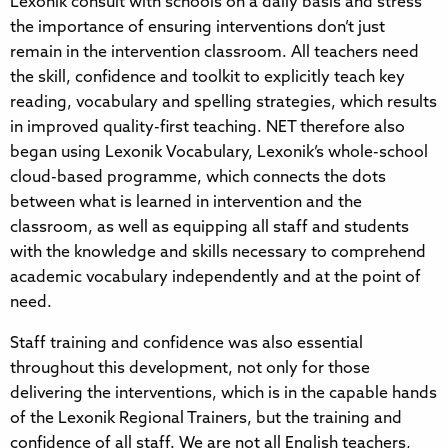
Lexonik consult with schools on a daily basis and stress
the importance of ensuring interventions don’t just
remain in the intervention classroom. All teachers need
the skill, confidence and toolkit to explicitly teach key
reading, vocabulary and spelling strategies, which results
in improved quality-first teaching. NET therefore also
began using Lexonik Vocabulary, Lexonik’s whole-school
cloud-based programme, which connects the dots
between what is learned in intervention and the
classroom, as well as equipping all staff and students
with the knowledge and skills necessary to comprehend
academic vocabulary independently and at the point of
need.​​​​‌‍​‍​‍‌‍‌​‍‌‍‍‌‌‍‌‌‍‍‌‌‍‍​‍​‍​‍‍​‍​‍‌​‌‍​‌‌‍‍‌‍‍‌‌‌​‌‍‌​‍‍‌‍‍‌‌‍​‍​‍​‍​​‍​‍‌‍‍​‌​‍‌‍‌‌‌‍‌‍​‍​‍​‍‍​‍​‍​‍‌​‌‌​‌‌‌‌‍‌​‌‍‍‌‌‍​‍‌‍‍‌‌‍‍‌‌​‌‍‌‌‌‍‍‌‌​​‍‌‍‌‌‌‍‌​‌‍‍‌‌‌​​‍‌‍‌‌‍‌‍‌​‌‍‌‌​‌‌​​‌​‍‌‍‌‌‌​‌‍‌‌‌‍‍‌‌​‌‍​‌‌‌​‌‍‍‌‌‍‌‍‍​‍‌‍‍‌‌‍‌​​‌‌‍​‌‌‍‌‍​​​​‍‌​‍‌​‍‌‌‍‌‍‌‍​‍​‍‌​‌‍​​‌‌‍‌​​‌​‍‌​‌​​​​​‌‌‍​​‍‌​‍​​‌‍​‌​‍‌​‍‌​‍‌​‌‍​‌‌​​‌‍‌‍​​‌​​‍​‍​​​​​‌‌​‌‍‌‍​‍​‍‌‌​‌‍‌‌​​‌‍‌‌​‌‌​‌‌​‌‍‌​‍‌‍‌​‍‌​​‌‍​‌‌‌​‌‍‍​​‌‌‍​‍‌‍‌‍‌​‌‍‌​‍‌‌​‌‌‌​​‍‌‌‌‍‍‌‍‌‌‌‍‌​‍‌‌​​‌​‌​​‍‌‌​​‌​‌​​‍‌‌​​‍​​‍​‍‌​​​​​‌‌‍‌‍​‌​​‌​​​‌‍‌​​‌​​​​​​​​‌​‍‌‌​​‍​​‍​‍‌‌​‌‌‌​‌​​‍‍‌‍​‌‍‍​‌‍‍‌‌‍​‌‍‌​‌​‍‌‍‌‌‌‍‍​‍‌‌​‌‌‌​​‍‌‌‌‍‍‌‍‌‌‌‍‌​‍‌‌​​‌​‌​​‍‌‌​​‌​‌​​‍‌‌​​‍​​‍​​‍​‌‌​​‌​​‌‍​‍​‌‌‍‌‌​​​​‌‌‍​​‌​​​​​​​‍‌‌​​‍​​‍​‍‌‌​‌‌‌​‌​​‍‍‌‌​‌‍‌‌‌‍​‌‌​​‌‍​‍‌‍​‌‌​‌‍‌‌‌‌‌‌‌​‍‌‍​​‌​‍‌‌​​‍‌​‌‍‌​‌‌​‌‌‌‌‍‌​‌‍‍‌‌‍​‍‌‍‌‍‍‌‌‍‌​​‌‌‍​‌‌‍‌‍​​​​‍‌​‍‌​‍‌‌‍‌‍‌‍​‍​‍‌​‌‍​​‌‌‍‌​​‌​‍‌​‌​​​​​‌‌‍​​‍‌​‍​​‌‍​‌​‍‌​‍‌​‍‌​‌‍​‌‌​​‌‍‌‍​​‌​​‍​‍​​​​​‌‌​‌‍‌‍​‍​‍‌‍‌‌​‌‍‌‌​​‌‍‌‌​‌‌​‌‌​‌‍‌​‍‌‍‌​‍‌‍‌​​‌‍​‌‌‌​‌‍‍​​‌‌‍​‍‌‍‌‍‌​‌‍‌​‍‌‌​‌‌‌​​‍‌‌‌‍‍‌‍‌‌‌‍‌​‍‌‌​​‌​‌​​‍‌‌​​‌​‌​​‍‌‌​​‍​​‍​‍‌​​​​​‌‌‍‌‍​‌​​‌​​​‌‍‌​​‌​​​​​​​​‌​‍‌‌​​‍​​‍​‍‌‌​‌‌‌​‌​​‍‍‌‍​‌‍‍​‌‍‍‌‌‍​‌‍‌​‌​‍‌‍‌‌‌‍‍​‍‌‌​‌‌‌​​‍‌‌‌‍‍‌‍‌‌‌‍‌​‍‌‌​​‌​‌​​‍‌‌​​‌​‌​​‍‌‌​​‍​​‍​​‍​‌‌​​‌​​‌‍​‍​‌‌‍‌‌​​​​‌‌‍​​‌​​​​​​​‍‌‌​​‍​​‍​‍‌‌​‌‌‌​‌​​‍‍‌‌​‌‍‌‌‌‍​‌‌​​‍‌‍‌​​‌‍‌‌‌​‍‌​‌​​‌‍‌‌‌‍​‌‌​‌‍‍‌‌‌‍‌‍‌‌​‌‌​​‌‌‌‌‍​‍‌‍​‌‍‍‌‌​‌‍‍​‌‍‌‌‌‍‌​​‍​‍‌‌
Staff training and confidence was also essential
throughout this development, not only for those
delivering the interventions, which is in the capable hands
of the Lexonik Regional Trainers, but the training and
confidence of all staff. We are not all English teachers,