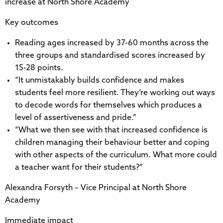
increase at North Shore Academy​​​​‌‍​‍​‍‌‍‌​‍‌‍‍‌‌‍‌‌‍‍‌‌‍‍​‍​‍​‍‍​‍​‍‌​‌‍​‌‌‍‍‌‍‍‌‌‌​‌‍‌​‍‍‌‍‍‌‌‍​‍​‍​‍​​‍​‍‌‍‍​‌​‍‌‍‌‌‌‍‌‍​‍​‍​‍‍​‍​‍​‍‌​‌‌​‌‌‌‌‍‌​‌‍‍‌‌‍​‍‌‍‍‌‌‍‍‌‌​‌‍‌‌‌‍‍‌‌​​‍‌‍‌‌‌‍‌​‌‍‍‌‌‌​​‍‌‍‌‌‍‌‍‌​‌‍‌‌​‌‌​​‌​‍‌‍‌‌‌​‌‍‌‌‌‍‍‌‌​‌‍​‌‌‌​‌‍‍‌‌‍‌‍‍​‍‌‍‍‌‌‍‌​​‌‌‍​‌‌‍‌‍​​​​‍‌​‍‌​‍‌‌‍‌‍‌‍​‍​‍‌​‌‍​​‌‌‍‌​​‌​‍‌​‌​​​​​‌‌‍​​‍‌​‍​​‌‍​‌​‍‌​‍‌​‍‌​‌‍​‌‌​​‌‍‌‍​​‌​​‍​‍​​​​​‌‌​‌‍‌‍​‍​‍‌‌​‌‍‌‌​​‌‍‌‌​‌‌​‌‌​‌‍‌​‍‌‍‌​‍‌​​‌‍​‌‌‌​‌‍‍​​‌‌‍​‍‌‍‌‍‌​‌‍‌​‍‌‌​‌‌‌​​‍‌‌‌‍‍‌‍‌‌‌‍‌​‍‌‌​​‌​‌​​‍‌‌​​‌​‌​​‍‌‌​​‍​​‍​‌​​‌‍​‌​​‌​​​‌‍​‌‌‍​‍​‍‌​‍​​‌‌‌‍‌‌‌‍‌‌​‍‌‌​​‍​​‍​‍‌‌​‌‌‌​‌​​‍‍‌‍​‌‍‍​‌‍‍‌‌‍​‌‍‌​‌​‍‌‍‌‌‌‍‍​‍‌‌​‌‌‌​​‍‌‌‌‍‍‌‍‌‌‌‍‌​‍‌‌​​‌​‌​​‍‌‌​​‌​‌​​‍‌‌​​‍​​‍‌‍​‍‌‍‌‍​‌‍​‍‌​​‌​​​‌‍​‌‌‍​‌​‌​‍​​‌‍‌‍‌​​‍‌‌​​‍​​‍​‍‌‌​‌‌‌​‌​​‍‍‌‌​‌‍‌‌‌‍​‌‌​​‌‍​‍‌‍​‌‌​‌‍‌‌‌‌‌‌‌​‍‌‍​​‌​‍‌‌​​‍‌​‌‍‌​‌‌​‌‌‌‌‍‌​‌‍‍‌‌‍​‍‌‍‌‍‍‌‌‍‌​​‌‌‍​‌‌‍‌‍​​​​‍‌​‍‌​‍‌‌‍‌‍‌‍​‍​‍‌​‌‍​​‌‌‍‌​​‌​‍‌​‌​​​​​‌‌‍​​‍‌​‍​​‌‍​‌​‍‌​‍‌​‍‌​‌‍​‌‌​​‌‍‌‍​​‌​​‍​‍​​​​​‌‌​‌‍‌‍​‍​‍‌‍‌‌​‌‍‌‌​​‌‍‌‌​‌‌​‌‌​‌‍‌​‍‌‍‌​‍‌‍‌​​‌‍​‌‌‌​‌‍‍​​‌‌‍​‍‌‍‌‍‌​‌‍‌​‍‌‌​‌‌‌​​‍‌‌‌‍‍‌‍‌‌‌‍‌​‍‌‌​​‌​‌​​‍‌‌​​‌​‌​​‍‌‌​​‍​​‍​‌​​‌‍​‌​​‌​​​‌‍​‌‌‍​‍​‍‌​‍​​‌‌‌‍‌‌‌‍‌‌​‍‌‌​​‍​​‍​‍‌‌​‌‌‌​‌​​‍‍‌‍​‌‍‍​‌‍‍‌‌‍​‌‍‌​‌​‍‌‍‌‌‌‍‍​‍‌‌​‌‌‌​​‍‌‌‌‍‍‌‍‌‌‌‍‌​‍‌‌​​‌​‌​​‍‌‌​​‌​‌​​‍‌‌​​‍​​‍‌‍​‍‌‍‌‍​‌‍​‍‌​​‌​​​‌‍​‌‌‍​‌​‌​‍​​‌‍‌‍‌​​‍‌‌​​‍​​‍​‍‌‌​‌‌‌​‌​​‍‍‌‌​‌‍‌‌‌‍​‌‌​​‍‌‍‌​​‌‍‌‌‌​‍‌​‌​​‌‍‌‌‌‍​‌‌​‌‍‍‌‌‌‍‌‍‌‌​‌‌​​‌‌‌‌‍​‍‌‍​‌‍‍‌‌​‌‍‍​‌‍‌‌‌‍‌​​‍​‍‌‌
Key outcomes​​​​‌‍​‍​‍‌‍‌​‍‌‍‍‌‌‍‌‌‍‍‌‌‍‍​‍​‍​‍‍​‍​‍‌​‌‍​‌‌‍‍‌‍‍‌‌‌​‌‍‌​‍‍‌‍‍‌‌‍​‍​‍​‍​​‍​‍‌‍‍​‌​‍‌‍‌‌‌‍‌‍​‍​‍​‍‍​‍​‍​‍‌​‌‌​‌‌‌‌‍‌​‌‍‍‌‌‍​‍‌‍‍‌‌‍‍‌‌​‌‍‌‌‌‍‍‌‌​​‍‌‍‌‌‌‍‌​‌‍‍‌‌‌​​‍‌‍‌‌‍‌‍‌​‌‍‌‌​‌‌​​‌​‍‌‍‌‌‌​‌‍‌‌‌‍‍‌‌​‌‍​‌‌‌​‌‍‍‌‌‍‌‍‍​‍‌‍‍‌‌‍‌​​‌‌‍​‌‌‍‌‍​​​​‍‌​‍‌​‍‌‌‍‌‍‌‍​‍​‍‌​‌‍​​‌‌‍‌​​‌​‍‌​‌​​​​​‌‌‍​​‍‌​‍​​‌‍​‌​‍‌​‍‌​‍‌​‌‍​‌‌​​‌‍‌‍​​‌​​‍​‍​​​​​‌‌​‌‍‌‍​‍​‍‌‌​‌‍‌‌​​‌‍‌‌​‌‌​‌‌​‌‍‌​‍‌‍‌​‍‌​​‌‍​‌‌‌​‌‍‍​​‌‌‍​‍‌‍‌‍‌​‌‍‌​‍‌‌​‌‌‌​​‍‌‌‌‍‍‌‍‌‌‌‍‌​‍‌‌​​‌​‌​​‍‌‌​​‌​‌​​‍‌‌​​‍​​‍​​‌‍‌‍​‌‍​‍​​​‍‌‍​‌​‌​‌‍‌​​​​‌‍​​‍‌‍​​‍‌‌​​‍​​‍​‍‌‌​‌‌‌​‌​​‍‍‌‍​‌‍‍​‌‍‍‌‌‍​‌‍‌​‌​‍‌‍‌‌‌‍‍​‍‌‌​‌‌‌​​‍‌‌‌‍‍‌‍‌‌‌‍‌​‍‌‌​​‌​‌​​‍‌‌​​‌​‌​​‍‌‌​​‍​​‍​​​‍‌‌‍​‍‌‍​‍​‌​‌‍‌​​​‌​‌‌‍‌‍​​​‌‍​‌​​​​​‍‌‌​​‍​​‍​‍‌‌​‌‌‌​‌​​‍‍‌‌​‌‍‌‌‌‍​‌‌​​‌‍​‍‌‍​‌‌​‌‍‌‌‌‌‌‌‌​‍‌‍​​‌​‍‌‌​​‍‌​‌‍‌​‌‌​‌‌‌‌‍‌​‌‍‍‌‌‍​‍‌‍‌‍‍‌‌‍‌​​‌‌‍​‌‌‍‌‍​​​​‍‌​‍‌​‍‌‌‍‌‍‌‍​‍​‍‌​‌‍​​‌‌‍‌​​‌​‍‌​‌​​​​​‌‌‍​​‍‌​‍​​‌‍​‌​‍‌​‍‌​‍‌​‌‍​‌‌​​‌‍‌‍​​‌​​‍​‍​​​​​‌‌​‌‍‌‍​‍​‍‌‍‌‌​‌‍‌‌​​‌‍‌‌​‌‌​‌‌​‌‍‌​‍‌‍‌​‍‌‍‌​​‌‍​‌‌‌​‌‍‍​​‌‌‍​‍‌‍‌‍‌​‌‍‌​‍‌‌​‌‌‌​​‍‌‌‌‍‍‌‍‌‌‌‍‌​‍‌‌​​‌​‌​​‍‌‌​​‌​‌​​‍‌‌​​‍​​‍​​‌‍‌‍​‌‍​‍​​​‍‌‍​‌​‌​‌‍‌​​​​‌‍​​‍‌‍​​‍‌‌​​‍​​‍​‍‌‌​‌‌‌​‌​​‍‍‌‍​‌‍‍​‌‍‍‌‌‍​‌‍‌​‌​‍‌‍‌‌‌‍‍​‍‌‌​‌‌‌​​‍‌‌‌‍‍‌‍‌‌‌‍‌​‍‌‌​​‌​‌​​‍‌‌​​‌​‌​​‍‌‌​​‍​​‍​​​‍‌‌‍​‍‌‍​‍​‌​‌‍‌​​​‌​‌‌‍‌‍​​​‌‍​‌​​​​​‍‌‌​​‍​​‍​‍‌‌​‌‌‌​‌​​‍‍‌‌​‌‍‌‌‌‍​‌‌​​‍‌‍‌​​‌‍‌‌‌​‍‌​‌​​‌‍‌‌‌‍​‌‌​‌‍‍‌‌‌‍‌‍‌‌​‌‌​​‌‌‌‌‍​‍‌‍​‌‍‍‌‌​‌‍‍​‌‍‌‌‌‍‌​​‍​‍‌‌
Reading ages increased by 37-60 months across the
three groups and standardised scores increased by
15-28 points.​​​​‌‍​‍​‍‌‍‌​‍‌‍‍‌‌‍‌‌‍‍‌‌‍‍​‍​‍​‍‍​‍​‍‌​‌‍​‌‌‍‍‌‍‍‌‌‌​‌‍‌​‍‍‌‍‍‌‌‍​‍​‍​‍​​‍​‍‌‍‍​‌​‍‌‍‌‌‌‍‌‍​‍​‍​‍‍​‍​‍​‍‌​‌‌​‌‌‌‌‍‌​‌‍‍‌‌‍​‍‌‍‍‌‌‍‍‌‌​‌‍‌‌‌‍‍‌‌​​‍‌‍‌‌‌‍‌​‌‍‍‌‌‌​​‍‌‍‌‌‍‌‍‌​‌‍‌‌​‌‌​​‌​‍‌‍‌‌‌​‌‍‌‌‌‍‍‌‌​‌‍​‌‌‌​‌‍‍‌‌‍‌‍‍​‍‌‍‍‌‌‍‌​​‌‌‍​‌‌‍‌‍​​​​‍‌​‍‌​‍‌‌‍‌‍‌‍​‍​‍‌​‌‍​​‌‌‍‌​​‌​‍‌​‌​​​​​‌‌‍​​‍‌​‍​​‌‍​‌​‍‌​‍‌​‍‌​‌‍​‌‌​​‌‍‌‍​​‌​​‍​‍​​​​​‌‌​‌‍‌‍​‍​‍‌‌​‌‍‌‌​​‌‍‌‌​‌‌​‌‌​‌‍‌​‍‌‍‌​‍‌​​‌‍​‌‌‌​‌‍‍​​‌‌‍​‍‌‍‌‍‌​‌‍‌​‍‌‌​‌‌‌​​‍‌‌‌‍‍‌‍‌‌‌‍‌​‍‌‌​​‌​‌​​‍‌‌​​‌​‌​​‍‌‌​​‍​​‍​‌​‌‍‌‌​​​​​​​‍‌​‍​​‌‌​‌​‌​​​‌‍‌​​‍​​‍‌‌​​‍​​‍​‍‌‌​‌‌‌​‌​​‍‍‌‍​‌‍‍​‌‍‍‌‌‍​‌‍‌​‌​‍‌‍‌‌‌‍‍​‍‌‌​‌‌‌​​‍‌‌‌‍‍‌‍‌‌‌‍‌​‍‌‌​​‌​‌​​‍‌‌​​‌​‌​​‍‌‌​​‍​​‍‌‍​‍‌‍‌‌‌‍​​‍‌​​‍‌‍‌​​​‌​​​​​‍‌‍‌‌​‌​​​‌​​​​‍‌‌​​‍​​‍​‍‌‌​‌‌‌​‌​​‍‍‌‌​‌‍‌‌‌‍​‌‌​​‌‍​‍‌‍​‌‌​‌‍‌‌‌‌‌‌‌​‍‌‍​​‌​‍‌‌​​‍‌​‌‍‌​‌‌​‌‌‌‌‍‌​‌‍‍‌‌‍​‍‌‍‌‍‍‌‌‍‌​​‌‌‍​‌‌‍‌‍​​​​‍‌​‍‌​‍‌‌‍‌‍‌‍​‍​‍‌​‌‍​​‌‌‍‌​​‌​‍‌​‌​​​​​‌‌‍​​‍‌​‍​​‌‍​‌​‍‌​‍‌​‍‌​‌‍​‌‌​​‌‍‌‍​​‌​​‍​‍​​​​​‌‌​‌‍‌‍​‍​‍‌‍‌‌​‌‍‌‌​​‌‍‌‌​‌‌​‌‌​‌‍‌​‍‌‍‌​‍‌‍‌​​‌‍​‌‌‌​‌‍‍​​‌‌‍​‍‌‍‌‍‌​‌‍‌​‍‌‌​‌‌‌​​‍‌‌‌‍‍‌‍‌‌‌‍‌​‍‌‌​​‌​‌​​‍‌‌​​‌​‌​​‍‌‌​​‍​​‍​‌​‌‍‌‌​​​​​​​‍‌​‍​​‌‌​‌​‌​​​‌‍‌​​‍​​‍‌‌​​‍​​‍​‍‌‌​‌‌‌​‌​​‍‍‌‍​‌‍‍​‌‍‍‌‌‍​‌‍‌​‌​‍‌‍‌‌‌‍‍​‍‌‌​‌‌‌​​‍‌‌‌‍‍‌‍‌‌‌‍‌​‍‌‌​​‌​‌​​‍‌‌​​‌​‌​​‍‌‌​​‍​​‍‌‍​‍‌‍‌‌‌‍​​‍‌​​‍‌‍‌​​​‌​​​​​‍‌‍‌‌​‌​​​‌​​​​‍‌‌​​‍​​‍​‍‌‌​‌‌‌​‌​​‍‍‌‌​‌‍‌‌‌‍​‌‌​​‍‌‍‌​​‌‍‌‌‌​‍‌​‌​​‌‍‌‌‌‍​‌‌​‌‍‍‌‌‌‍‌‍‌‌​‌‌​​‌‌‌‌‍​‍‌‍​‌‍‍‌‌​‌‍‍​‌‍‌‌‌‍‌​​‍​‍‌‌
“It unmistakably builds confidence and makes
students feel more resilient. They’re working out ways
to decode words for themselves which produces a
level of assertiveness and pride.”​​​​‌‍​‍​‍‌‍‌​‍‌‍‍‌‌‍‌‌‍‍‌‌‍‍​‍​‍​‍‍​‍​‍‌​‌‍​‌‌‍‍‌‍‍‌‌‌​‌‍‌​‍‍‌‍‍‌‌‍​‍​‍​‍​​‍​‍‌‍‍​‌​‍‌‍‌‌‌‍‌‍​‍​‍​‍‍​‍​‍​‍‌​‌‌​‌‌‌‌‍‌​‌‍‍‌‌‍​‍‌‍‍‌‌‍‍‌‌​‌‍‌‌‌‍‍‌‌​​‍‌‍‌‌‌‍‌​‌‍‍‌‌‌​​‍‌‍‌‌‍‌‍‌​‌‍‌‌​‌‌​​‌​‍‌‍‌‌‌​‌‍‌‌‌‍‍‌‌​‌‍​‌‌‌​‌‍‍‌‌‍‌‍‍​‍‌‍‍‌‌‍‌​​‌‌‍​‌‌‍‌‍​​​​‍‌​‍‌​‍‌‌‍‌‍‌‍​‍​‍‌​‌‍​​‌‌‍‌​​‌​‍‌​‌​​​​​‌‌‍​​‍‌​‍​​‌‍​‌​‍‌​‍‌​‍‌​‌‍​‌‌​​‌‍‌‍​​‌​​‍​‍​​​​​‌‌​‌‍‌‍​‍​‍‌‌​‌‍‌‌​​‌‍‌‌​‌‌​‌‌​‌‍‌​‍‌‍‌​‍‌​​‌‍​‌‌‌​‌‍‍​​‌‌‍​‍‌‍‌‍‌​‌‍‌​‍‌‌​‌‌‌​​‍‌‌‌‍‍‌‍‌‌‌‍‌​‍‌‌​​‌​‌​​‍‌‌​​‌​‌​​‍‌‌​​‍​​‍​‌​‌‌‌‍​‌‌‍‌​​‌‌​​‌‌‍‌‌​​‌​‍​‌‍‌​​‌‌​‌​​‍‌‌​​‍​​‍​‍‌‌​‌‌‌​‌​​‍‍‌‍​‌‍‍​‌‍‍‌‌‍​‌‍‌​‌​‍‌‍‌‌‌‍‍​‍‌‌​‌‌‌​​‍‌‌‌‍‍‌‍‌‌‌‍‌​‍‌‌​​‌​‌​​‍‌‌​​‌​‌​​‍‌‌​​‍​​‍​‌‌​​‍‌‍​‍​‌‌​‌‌‌‍​‍‌‍​​​‍​‌‍‌‍‌‍​‌‌​‌​​​​​‍‌‌​​‍​​‍​‍‌‌​‌‌‌​‌​​‍‍‌‌​‌‍‌‌‌‍​‌‌​​‌‍​‍‌‍​‌‌​‌‍‌‌‌‌‌‌‌​‍‌‍​​‌​‍‌‌​​‍‌​‌‍‌​‌‌​‌‌‌‌‍‌​‌‍‍‌‌‍​‍‌‍‌‍‍‌‌‍‌​​‌‌‍​‌‌‍‌‍​​​​‍‌​‍‌​‍‌‌‍‌‍‌‍​‍​‍‌​‌‍​​‌‌‍‌​​‌​‍‌​‌​​​​​‌‌‍​​‍‌​‍​​‌‍​‌​‍‌​‍‌​‍‌​‌‍​‌‌​​‌‍‌‍​​‌​​‍​‍​​​​​‌‌​‌‍‌‍​‍​‍‌‍‌‌​‌‍‌‌​​‌‍‌‌​‌‌​‌‌​‌‍‌​‍‌‍‌​‍‌‍‌​​‌‍​‌‌‌​‌‍‍​​‌‌‍​‍‌‍‌‍‌​‌‍‌​‍‌‌​‌‌‌​​‍‌‌‌‍‍‌‍‌‌‌‍‌​‍‌‌​​‌​‌​​‍‌‌​​‌​‌​​‍‌‌​​‍​​‍​‌​‌‌‌‍​‌‌‍‌​​‌‌​​‌‌‍‌‌​​‌​‍​‌‍‌​​‌‌​‌​​‍‌‌​​‍​​‍​‍‌‌​‌‌‌​‌​​‍‍‌‍​‌‍‍​‌‍‍‌‌‍​‌‍‌​‌​‍‌‍‌‌‌‍‍​‍‌‌​‌‌‌​​‍‌‌‌‍‍‌‍‌‌‌‍‌​‍‌‌​​‌​‌​​‍‌‌​​‌​‌​​‍‌‌​​‍​​‍​‌‌​​‍‌‍​‍​‌‌​‌‌‌‍​‍‌‍​​​‍​‌‍‌‍‌‍​‌‌​‌​​​​​‍‌‌​​‍​​‍​‍‌‌​‌‌‌​‌​​‍‍‌‌​‌‍‌‌‌‍​‌‌​​‍‌‍‌​​‌‍‌‌‌​‍‌​‌​​‌‍‌‌‌‍​‌‌​‌‍‍‌‌‌‍‌‍‌‌​‌‌​​‌‌‌‌‍​‍‌‍​‌‍‍‌‌​‌‍‍​‌‍‌‌‌‍‌​​‍​‍‌‌
“What we then see with that increased confidence is
children managing their behaviour better and coping
with other aspects of the curriculum. What more could
a teacher want for their students?”​​​​‌‍​‍​‍‌‍‌​‍‌‍‍‌‌‍‌‌‍‍‌‌‍‍​‍​‍​‍‍​‍​‍‌​‌‍​‌‌‍‍‌‍‍‌‌‌​‌‍‌​‍‍‌‍‍‌‌‍​‍​‍​‍​​‍​‍‌‍‍​‌​‍‌‍‌‌‌‍‌‍​‍​‍​‍‍​‍​‍​‍‌​‌‌​‌‌‌‌‍‌​‌‍‍‌‌‍​‍‌‍‍‌‌‍‍‌‌​‌‍‌‌‌‍‍‌‌​​‍‌‍‌‌‌‍‌​‌‍‍‌‌‌​​‍‌‍‌‌‍‌‍‌​‌‍‌‌​‌‌​​‌​‍‌‍‌‌‌​‌‍‌‌‌‍‍‌‌​‌‍​‌‌‌​‌‍‍‌‌‍‌‍‍​‍‌‍‍‌‌‍‌​​‌‌‍​‌‌‍‌‍​​​​‍‌​‍‌​‍‌‌‍‌‍‌‍​‍​‍‌​‌‍​​‌‌‍‌​​‌​‍‌​‌​​​​​‌‌‍​​‍‌​‍​​‌‍​‌​‍‌​‍‌​‍‌​‌‍​‌‌​​‌‍‌‍​​‌​​‍​‍​​​​​‌‌​‌‍‌‍​‍​‍‌‌​‌‍‌‌​​‌‍‌‌​‌‌​‌‌​‌‍‌​‍‌‍‌​‍‌​​‌‍​‌‌‌​‌‍‍​​‌‌‍​‍‌‍‌‍‌​‌‍‌​‍‌‌​‌‌‌​​‍‌‌‌‍‍‌‍‌‌‌‍‌​‍‌‌​​‌​‌​​‍‌‌​​‌​‌​​‍‌‌​​‍​​‍​​‌‌‍​‍​‍​​​‌​​​‌‌​​‍‌‍‌‌​​​‍​​‍‌​​​‍‌‌​​‍​​‍​‍‌‌​‌‌‌​‌​​‍‍‌‍​‌‍‍​‌‍‍‌‌‍​‌‍‌​‌​‍‌‍‌‌‌‍‍​‍‌‌​‌‌‌​​‍‌‌‌‍‍‌‍‌‌‌‍‌​‍‌‌​​‌​‌​​‍‌‌​​‌​‌​​‍‌‌​​‍​​‍​‌‍​‌‌‌‍​‍​‍​‌‍​‌​‌​​​​​‌‌​‌‍​‍​‌‍‌​​‍​​​​​‍‌‌​​‍​​‍​‍‌‌​‌‌‌​‌​​‍‍‌‌​‌‍‌‌‌‍​‌‌​​‌‍​‍‌‍​‌‌​‌‍‌‌‌‌‌‌‌​‍‌‍​​‌​‍‌‌​​‍‌​‌‍‌​‌‌​‌‌‌‌‍‌​‌‍‍‌‌‍​‍‌‍‌‍‍‌‌‍‌​​‌‌‍​‌‌‍‌‍​​​​‍‌​‍‌​‍‌‌‍‌‍‌‍​‍​‍‌​‌‍​​‌‌‍‌​​‌​‍‌​‌​​​​​‌‌‍​​‍‌​‍​​‌‍​‌​‍‌​‍‌​‍‌​‌‍​‌‌​​‌‍‌‍​​‌​​‍​‍​​​​​‌‌​‌‍‌‍​‍​‍‌‍‌‌​‌‍‌‌​​‌‍‌‌​‌‌​‌‌​‌‍‌​‍‌‍‌​‍‌‍‌​​‌‍​‌‌‌​‌‍‍​​‌‌‍​‍‌‍‌‍‌​‌‍‌​‍‌‌​‌‌‌​​‍‌‌‌‍‍‌‍‌‌‌‍‌​‍‌‌​​‌​‌​​‍‌‌​​‌​‌​​‍‌‌​​‍​​‍​​‌‌‍​‍​‍​​​‌​​​‌‌​​‍‌‍‌‌​​​‍​​‍‌​​​‍‌‌​​‍​​‍​‍‌‌​‌‌‌​‌​​‍‍‌‍​‌‍‍​‌‍‍‌‌‍​‌‍‌​‌​‍‌‍‌‌‌‍‍​‍‌‌​‌‌‌​​‍‌‌‌‍‍‌‍‌‌‌‍‌​‍‌‌​​‌​‌​​‍‌‌​​‌​‌​​‍‌‌​​‍​​‍​‌‍​‌‌‌‍​‍​‍​‌‍​‌​‌​​​​​‌‌​‌‍​‍​‌‍‌​​‍​​​​​‍‌‌​​‍​​‍​‍‌‌​‌‌‌​‌​​‍‍‌‌​‌‍‌‌‌‍​‌‌​​‍‌‍‌​​‌‍‌‌‌​‍‌​‌​​‌‍‌‌‌‍​‌‌​‌‍‍‌‌‌‍‌‍‌‌​‌‌​​‌‌‌‌‍​‍‌‍​‌‍‍‌‌​‌‍‍​‌‍‌‌‌‍‌​​‍​‍‌‌
Alexandra Forsyth – Vice Principal at North Shore
Academy​​​​‌‍​‍​‍‌‍‌​‍‌‍‍‌‌‍‌‌‍‍‌‌‍‍​‍​‍​‍‍​‍​‍‌​‌‍​‌‌‍‍‌‍‍‌‌‌​‌‍‌​‍‍‌‍‍‌‌‍​‍​‍​‍​​‍​‍‌‍‍​‌​‍‌‍‌‌‌‍‌‍​‍​‍​‍‍​‍​‍​‍‌​‌‌​‌‌‌‌‍‌​‌‍‍‌‌‍​‍‌‍‍‌‌‍‍‌‌​‌‍‌‌‌‍‍‌‌​​‍‌‍‌‌‌‍‌​‌‍‍‌‌‌​​‍‌‍‌‌‍‌‍‌​‌‍‌‌​‌‌​​‌​‍‌‍‌‌‌​‌‍‌‌‌‍‍‌‌​‌‍​‌‌‌​‌‍‍‌‌‍‌‍‍​‍‌‍‍‌‌‍‌​​‌‌‍​‌‌‍‌‍​​​​‍‌​‍‌​‍‌‌‍‌‍‌‍​‍​‍‌​‌‍​​‌‌‍‌​​‌​‍‌​‌​​​​​‌‌‍​​‍‌​‍​​‌‍​‌​‍‌​‍‌​‍‌​‌‍​‌‌​​‌‍‌‍​​‌​​‍​‍​​​​​‌‌​‌‍‌‍​‍​‍‌‌​‌‍‌‌​​‌‍‌‌​‌‌​‌‌​‌‍‌​‍‌‍‌​‍‌​​‌‍​‌‌‌​‌‍‍​​‌‌‍​‍‌‍‌‍‌​‌‍‌​‍‌‌​‌‌‌​​‍‌‌‌‍‍‌‍‌‌‌‍‌​‍‌‌​​‌​‌​​‍‌‌​​‌​‌​​‍‌‌​​‍​​‍‌‍‌​​‌​​​‍‌‍​‍‌‍‌​‌‍‌​​‌‌​​‌‍‌‍​‌​‌​‌‍‌​​‍‌‌​​‍​​‍​‍‌‌​‌‌‌​‌​​‍‍‌‍​‌‍‍​‌‍‍‌‌‍​‌‍‌​‌​‍‌‍‌‌‌‍‍​‍‌‌​‌‌‌​​‍‌‌‌‍‍‌‍‌‌‌‍‌​‍‌‌​​‌​‌​​‍‌‌​​‌​‌​​‍‌‌​​‍​​‍​‌​​‍​​​‌‌‍​‍‌‍​​‌​‌‍‌‍‌‍‌‌‌‍​​‌‌​‌‍‌‍‌​​​​​‍‌‌​​‍​​‍​‍‌‌​‌‌‌​‌​​‍‍‌‌​‌‍‌‌‌‍​‌‌​​‌‍​‍‌‍​‌‌​‌‍‌‌‌‌‌‌‌​‍‌‍​​‌​‍‌‌​​‍‌​‌‍‌​‌‌​‌‌‌‌‍‌​‌‍‍‌‌‍​‍‌‍‌‍‍‌‌‍‌​​‌‌‍​‌‌‍‌‍​​​​‍‌​‍‌​‍‌‌‍‌‍‌‍​‍​‍‌​‌‍​​‌‌‍‌​​‌​‍‌​‌​​​​​‌‌‍​​‍‌​‍​​‌‍​‌​‍‌​‍‌​‍‌​‌‍​‌‌​​‌‍‌‍​​‌​​‍​‍​​​​​‌‌​‌‍‌‍​‍​‍‌‍‌‌​‌‍‌‌​​‌‍‌‌​‌‌​‌‌​‌‍‌​‍‌‍‌​‍‌‍‌​​‌‍​‌‌‌​‌‍‍​​‌‌‍​‍‌‍‌‍‌​‌‍‌​‍‌‌​‌‌‌​​‍‌‌‌‍‍‌‍‌‌‌‍‌​‍‌‌​​‌​‌​​‍‌‌​​‌​‌​​‍‌‌​​‍​​‍‌‍‌​​‌​​​‍‌‍​‍‌‍‌​‌‍‌​​‌‌​​‌‍‌‍​‌​‌​‌‍‌​​‍‌‌​​‍​​‍​‍‌‌​‌‌‌​‌​​‍‍‌‍​‌‍‍​‌‍‍‌‌‍​‌‍‌​‌​‍‌‍‌‌‌‍‍​‍‌‌​‌‌‌​​‍‌‌‌‍‍‌‍‌‌‌‍‌​‍‌‌​​‌​‌​​‍‌‌​​‌​‌​​‍‌‌​​‍​​‍​‌​​‍​​​‌‌‍​‍‌‍​​‌​‌‍‌‍‌‍‌‌‌‍​​‌‌​‌‍‌‍‌​​​​​‍‌‌​​‍​​‍​‍‌‌​‌‌‌​‌​​‍‍‌‌​‌‍‌‌‌‍​‌‌​​‍‌‍‌​​‌‍‌‌‌​‍‌​‌​​‌‍‌‌‌‍​‌‌​‌‍‍‌‌‌‍‌‍‌‌​‌‌​​‌‌‌‌‍​‍‌‍​‌‍‍‌‌​‌‍‍​‌‍‌‌‌‍‌​​‍​‍‌‌
Immediate impact​​​​‌‍​‍​‍‌‍‌​‍‌‍‍‌‌‍‌‌‍‍‌‌‍‍​‍​‍​‍‍​‍​‍‌​‌‍​‌‌‍‍‌‍‍‌‌‌​‌‍‌​‍‍‌‍‍‌‌‍​‍​‍​‍​​‍​‍‌‍‍​‌​‍‌‍‌‌‌‍‌‍​‍​‍​‍‍​‍​‍​‍‌​‌‌​‌‌‌‌‍‌​‌‍‍‌‌‍​‍‌‍‍‌‌‍‍‌‌​‌‍‌‌‌‍‍‌‌​​‍‌‍‌‌‌‍‌​‌‍‍‌‌‌​​‍‌‍‌‌‍‌‍‌​‌‍‌‌​‌‌​​‌​‍‌‍‌‌‌​‌‍‌‌‌‍‍‌‌​‌‍​‌‌‌​‌‍‍‌‌‍‌‍‍​‍‌‍‍‌‌‍‌​​‌‌‍​‌‌‍‌‍​​​​‍‌​‍‌​‍‌‌‍‌‍‌‍​‍​‍‌​‌‍​​‌‌‍‌​​‌​‍‌​‌​​​​​‌‌‍​​‍‌​‍​​‌‍​‌​‍‌​‍‌​‍‌​‌‍​‌‌​​‌‍‌‍​​‌​​‍​‍​​​​​‌‌​‌‍‌‍​‍​‍‌‌​‌‍‌‌​​‌‍‌‌​‌‌​‌‌​‌‍‌​‍‌‍‌​‍‌​​‌‍​‌‌‌​‌‍‍​​‌‌‍​‍‌‍‌‍‌​‌‍‌​‍‌‌​‌‌‌​​‍‌‌‌‍‍‌‍‌‌‌‍‌​‍‌‌​​‌​‌​​‍‌‌​​‌​‌​​‍‌‌​​‍​​‍​‍‌‌‍‌‌​‌‍​‌​​‍​‌‍​‌​​​​‍‌‍​‌‌‍‌‍​‌​‌​​‍‌‌​​‍​​‍​‍‌‌​‌‌‌​‌​​‍‍‌‍​‌‍‍​‌‍‍‌‌‍​‌‍‌​‌​‍‌‍‌‌‌‍‍​‍‌‌​‌‌‌​​‍‌‌‌‍‍‌‍‌‌‌‍‌​‍‌‌​​‌​‌​​‍‌‌​​‌​‌​​‍‌‌​​‍​​‍​​‍‌‍​​‌‌​‌‍‌‍‌‍‌‍​​‌‍‌‍​‍​‍​​‌‍‌‍​‌‌‍​‍​​​​‍‌‌​​‍​​‍​‍‌‌​‌‌‌​‌​​‍‍‌‌​‌‍‌‌‌‍​‌‌​​‌‍​‍‌‍​‌‌​‌‍‌‌‌‌‌‌‌​‍‌‍​​‌​‍‌‌​​‍‌​‌‍‌​‌‌​‌‌‌‌‍‌​‌‍‍‌‌‍​‍‌‍‌‍‍‌‌‍‌​​‌‌‍​‌‌‍‌‍​​​​‍‌​‍‌​‍‌‌‍‌‍‌‍​‍​‍‌​‌‍​​‌‌‍‌​​‌​‍‌​‌​​​​​‌‌‍​​‍‌​‍​​‌‍​‌​‍‌​‍‌​‍‌​‌‍​‌‌​​‌‍‌‍​​‌​​‍​‍​​​​​‌‌​‌‍‌‍​‍​‍‌‍‌‌​‌‍‌‌​​‌‍‌‌​‌‌​‌‌​‌‍‌​‍‌‍‌​‍‌‍‌​​‌‍​‌‌‌​‌‍‍​​‌‌‍​‍‌‍‌‍‌​‌‍‌​‍‌‌​‌‌‌​​‍‌‌‌‍‍‌‍‌‌‌‍‌​‍‌‌​​‌​‌​​‍‌‌​​‌​‌​​‍‌‌​​‍​​‍​‍‌‌‍‌‌​‌‍​‌​​‍​‌‍​‌​​​​‍‌‍​‌‌‍‌‍​‌​‌​​‍‌‌​​‍​​‍​‍‌‌​‌‌‌​‌​​‍‍‌‍​‌‍‍​‌‍‍‌‌‍​‌‍‌​‌​‍‌‍‌‌‌‍‍​‍‌‌​‌‌‌​​‍‌‌‌‍‍‌‍‌‌‌‍‌​‍‌‌​​‌​‌​​‍‌‌​​‌​‌​​‍‌‌​​‍​​‍​​‍‌‍​​‌‌​‌‍‌‍‌‍‌‍​​‌‍‌‍​‍​‍​​‌‍‌‍​‌‌‍​‍​​​​‍‌‌​​‍​​‍​‍‌‌​‌‌‌​‌​​‍‍‌‌​‌‍‌‌‌‍​‌‌​​‍‌‍‌​​‌‍‌‌‌​‍‌​‌​​‌‍‌‌‌‍​‌‌​‌‍‍‌‌‌‍‌‍‌‌​‌‌​​‌‌‌‌‍​‍‌‍​‌‍‍‌‌​‌‍‍​‌‍‌‌‌‍‌​​‍​‍‌‌