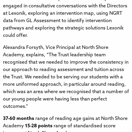
engaged in consultative conversations with the Directors
at Lexonik, exploring an intervention map, using NGRT
data from GL Assessment to identify intervention
pathways and exploring the strategic solutions Lexonik
could offer.​​​​‌‍​‍​‍‌‍‌​‍‌‍‍‌‌‍‌‌‍‍‌‌‍‍​‍​‍​‍‍​‍​‍‌​‌‍​‌‌‍‍‌‍‍‌‌‌​‌‍‌​‍‍‌‍‍‌‌‍​‍​‍​‍​​‍​‍‌‍‍​‌​‍‌‍‌‌‌‍‌‍​‍​‍​‍‍​‍​‍​‍‌​‌‌​‌‌‌‌‍‌​‌‍‍‌‌‍​‍‌‍‍‌‌‍‍‌‌​‌‍‌‌‌‍‍‌‌​​‍‌‍‌‌‌‍‌​‌‍‍‌‌‌​​‍‌‍‌‌‍‌‍‌​‌‍‌‌​‌‌​​‌​‍‌‍‌‌‌​‌‍‌‌‌‍‍‌‌​‌‍​‌‌‌​‌‍‍‌‌‍‌‍‍​‍‌‍‍‌‌‍‌​​‌‌‍​‌‌‍‌‍​​​​‍‌​‍‌​‍‌‌‍‌‍‌‍​‍​‍‌​‌‍​​‌‌‍‌​​‌​‍‌​‌​​​​​‌‌‍​​‍‌​‍​​‌‍​‌​‍‌​‍‌​‍‌​‌‍​‌‌​​‌‍‌‍​​‌​​‍​‍​​​​​‌‌​‌‍‌‍​‍​‍‌‌​‌‍‌‌​​‌‍‌‌​‌‌​‌‌​‌‍‌​‍‌‍‌​‍‌​​‌‍​‌‌‌​‌‍‍​​‌‌‍​‍‌‍‌‍‌​‌‍‌​‍‌‌​‌‌‌​​‍‌‌‌‍‍‌‍‌‌‌‍‌​‍‌‌​​‌​‌​​‍‌‌​​‌​‌​​‍‌‌​​‍​​‍​‌​​​‍‌‍​​​‌​‌‍​‌‌​​​‌‌‌‍​‍​‌‌​​​‌‍​‌​‍‌‌​​‍​​‍​‍‌‌​‌‌‌​‌​​‍‍‌‍​‌‍‍​‌‍‍‌‌‍​‌‍‌​‌​‍‌‍‌‌‌‍‍​‍‌‌​‌‌‌​​‍‌‌‌‍‍‌‍‌‌‌‍‌​‍‌‌​​‌​‌​​‍‌‌​​‌​‌​​‍‌‌​​‍​​‍​‍‌‌‍‌​‌‍​‌‌‍‌​​​​​‌‌​‌​‌‍​‌​‌‍​​‍​‌‍‌‍‌‌​​​​‍‌‌​​‍​​‍​‍‌‌​‌‌‌​‌​​‍‍‌‌​‌‍‌‌‌‍​‌‌​​‌‍​‍‌‍​‌‌​‌‍‌‌‌‌‌‌‌​‍‌‍​​‌​‍‌‌​​‍‌​‌‍‌​‌‌​‌‌‌‌‍‌​‌‍‍‌‌‍​‍‌‍‌‍‍‌‌‍‌​​‌‌‍​‌‌‍‌‍​​​​‍‌​‍‌​‍‌‌‍‌‍‌‍​‍​‍‌​‌‍​​‌‌‍‌​​‌​‍‌​‌​​​​​‌‌‍​​‍‌​‍​​‌‍​‌​‍‌​‍‌​‍‌​‌‍​‌‌​​‌‍‌‍​​‌​​‍​‍​​​​​‌‌​‌‍‌‍​‍​‍‌‍‌‌​‌‍‌‌​​‌‍‌‌​‌‌​‌‌​‌‍‌​‍‌‍‌​‍‌‍‌​​‌‍​‌‌‌​‌‍‍​​‌‌‍​‍‌‍‌‍‌​‌‍‌​‍‌‌​‌‌‌​​‍‌‌‌‍‍‌‍‌‌‌‍‌​‍‌‌​​‌​‌​​‍‌‌​​‌​‌​​‍‌‌​​‍​​‍​‌​​​‍‌‍​​​‌​‌‍​‌‌​​​‌‌‌‍​‍​‌‌​​​‌‍​‌​‍‌‌​​‍​​‍​‍‌‌​‌‌‌​‌​​‍‍‌‍​‌‍‍​‌‍‍‌‌‍​‌‍‌​‌​‍‌‍‌‌‌‍‍​‍‌‌​‌‌‌​​‍‌‌‌‍‍‌‍‌‌‌‍‌​‍‌‌​​‌​‌​​‍‌‌​​‌​‌​​‍‌‌​​‍​​‍​‍‌‌‍‌​‌‍​‌‌‍‌​​​​​‌‌​‌​‌‍​‌​‌‍​​‍​‌‍‌‍‌‌​​​​‍‌‌​​‍​​‍​‍‌‌​‌‌‌​‌​​‍‍‌‌​‌‍‌‌‌‍​‌‌​​‍‌‍‌​​‌‍‌‌‌​‍‌​‌​​‌‍‌‌‌‍​‌‌​‌‍‍‌‌‌‍‌‍‌‌​‌‌​​‌‌‌‌‍​‍‌‍​‌‍‍‌‌​‌‍‍​‌‍‌‌‌‍‌​​‍​‍‌‌
Alexandra Forsyth, Vice Principal at North Shore
Academy, explains, “The Trust leadership team
recognised that we needed to improve the consistency in
our approach to reading assessment and tuition across
the Trust. We needed to be serving our students with a
more uniformed approach, in particular around reading,
which was an area where we recognised that a number of
our young people were having less than perfect
outcomes.”​​​​‌‍​‍​‍‌‍‌​‍‌‍‍‌‌‍‌‌‍‍‌‌‍‍​‍​‍​‍‍​‍​‍‌​‌‍​‌‌‍‍‌‍‍‌‌‌​‌‍‌​‍‍‌‍‍‌‌‍​‍​‍​‍​​‍​‍‌‍‍​‌​‍‌‍‌‌‌‍‌‍​‍​‍​‍‍​‍​‍​‍‌​‌‌​‌‌‌‌‍‌​‌‍‍‌‌‍​‍‌‍‍‌‌‍‍‌‌​‌‍‌‌‌‍‍‌‌​​‍‌‍‌‌‌‍‌​‌‍‍‌‌‌​​‍‌‍‌‌‍‌‍‌​‌‍‌‌​‌‌​​‌​‍‌‍‌‌‌​‌‍‌‌‌‍‍‌‌​‌‍​‌‌‌​‌‍‍‌‌‍‌‍‍​‍‌‍‍‌‌‍‌​​‌‌‍​‌‌‍‌‍​​​​‍‌​‍‌​‍‌‌‍‌‍‌‍​‍​‍‌​‌‍​​‌‌‍‌​​‌​‍‌​‌​​​​​‌‌‍​​‍‌​‍​​‌‍​‌​‍‌​‍‌​‍‌​‌‍​‌‌​​‌‍‌‍​​‌​​‍​‍​​​​​‌‌​‌‍‌‍​‍​‍‌‌​‌‍‌‌​​‌‍‌‌​‌‌​‌‌​‌‍‌​‍‌‍‌​‍‌​​‌‍​‌‌‌​‌‍‍​​‌‌‍​‍‌‍‌‍‌​‌‍‌​‍‌‌​‌‌‌​​‍‌‌‌‍‍‌‍‌‌‌‍‌​‍‌‌​​‌​‌​​‍‌‌​​‌​‌​​‍‌‌​​‍​​‍‌‍​‍‌‍‌‍‌‍‌​‌‍​‍​‌​​‌​​​​​​‌‍​‍​‍​‌‍‌​​‌‍​‍‌‌​​‍​​‍​‍‌‌​‌‌‌​‌​​‍‍‌‍​‌‍‍​‌‍‍‌‌‍​‌‍‌​‌​‍‌‍‌‌‌‍‍​‍‌‌​‌‌‌​​‍‌‌‌‍‍‌‍‌‌‌‍‌​‍‌‌​​‌​‌​​‍‌‌​​‌​‌​​‍‌‌​​‍​​‍​​​‌‍​​​‌‌‍‌‌​‍​‌‍‌‍‌‍​​‍‌​‍​​‍​‌‍​‍​‌​​​​​‍‌‌​​‍​​‍​‍‌‌​‌‌‌​‌​​‍‍‌‌​‌‍‌‌‌‍​‌‌​​‌‍​‍‌‍​‌‌​‌‍‌‌‌‌‌‌‌​‍‌‍​​‌​‍‌‌​​‍‌​‌‍‌​‌‌​‌‌‌‌‍‌​‌‍‍‌‌‍​‍‌‍‌‍‍‌‌‍‌​​‌‌‍​‌‌‍‌‍​​​​‍‌​‍‌​‍‌‌‍‌‍‌‍​‍​‍‌​‌‍​​‌‌‍‌​​‌​‍‌​‌​​​​​‌‌‍​​‍‌​‍​​‌‍​‌​‍‌​‍‌​‍‌​‌‍​‌‌​​‌‍‌‍​​‌​​‍​‍​​​​​‌‌​‌‍‌‍​‍​‍‌‍‌‌​‌‍‌‌​​‌‍‌‌​‌‌​‌‌​‌‍‌​‍‌‍‌​‍‌‍‌​​‌‍​‌‌‌​‌‍‍​​‌‌‍​‍‌‍‌‍‌​‌‍‌​‍‌‌​‌‌‌​​‍‌‌‌‍‍‌‍‌‌‌‍‌​‍‌‌​​‌​‌​​‍‌‌​​‌​‌​​‍‌‌​​‍​​‍‌‍​‍‌‍‌‍‌‍‌​‌‍​‍​‌​​‌​​​​​​‌‍​‍​‍​‌‍‌​​‌‍​‍‌‌​​‍​​‍​‍‌‌​‌‌‌​‌​​‍‍‌‍​‌‍‍​‌‍‍‌‌‍​‌‍‌​‌​‍‌‍‌‌‌‍‍​‍‌‌​‌‌‌​​‍‌‌‌‍‍‌‍‌‌‌‍‌​‍‌‌​​‌​‌​​‍‌‌​​‌​‌​​‍‌‌​​‍​​‍​​​‌‍​​​‌‌‍‌‌​‍​‌‍‌‍‌‍​​‍‌​‍​​‍​‌‍​‍​‌​​​​​‍‌‌​​‍​​‍​‍‌‌​‌‌‌​‌​​‍‍‌‌​‌‍‌‌‌‍​‌‌​​‍‌‍‌​​‌‍‌‌‌​‍‌​‌​​‌‍‌‌‌‍​‌‌​‌‍‍‌‌‌‍‌‍‌‌​‌‌​​‌‌‌‌‍​‍‌‍​‌‍‍‌‌​‌‍‍​‌‍‌‌‌‍‌​​‍​‍‌‌
37-60 months​​​​‌‍​‍​‍‌‍‌​‍‌‍‍‌‌‍‌‌‍‍‌‌‍‍​‍​‍​‍‍​‍​‍‌​‌‍​‌‌‍‍‌‍‍‌‌‌​‌‍‌​‍‍‌‍‍‌‌‍​‍​‍​‍​​‍​‍‌‍‍​‌​‍‌‍‌‌‌‍‌‍​‍​‍​‍‍​‍​‍​‍‌​‌‌​‌‌‌‌‍‌​‌‍‍‌‌‍​‍‌‍‍‌‌‍‍‌‌​‌‍‌‌‌‍‍‌‌​​‍‌‍‌‌‌‍‌​‌‍‍‌‌‌​​‍‌‍‌‌‍‌‍‌​‌‍‌‌​‌‌​​‌​‍‌‍‌‌‌​‌‍‌‌‌‍‍‌‌​‌‍​‌‌‌​‌‍‍‌‌‍‌‍‍​‍‌‍‍‌‌‍‌​​‌‌‍​‌‌‍‌‍​​​​‍‌​‍‌​‍‌‌‍‌‍‌‍​‍​‍‌​‌‍​​‌‌‍‌​​‌​‍‌​‌​​​​​‌‌‍​​‍‌​‍​​‌‍​‌​‍‌​‍‌​‍‌​‌‍​‌‌​​‌‍‌‍​​‌​​‍​‍​​​​​‌‌​‌‍‌‍​‍​‍‌‌​‌‍‌‌​​‌‍‌‌​‌‌​‌‌​‌‍‌​‍‌‍‌​‍‌​​‌‍​‌‌‌​‌‍‍​​‌‌‍​‍‌‍‌‍‌​‌‍‌​‍‌‌​‌‌‌​​‍‌‌‌‍‍‌‍‌‌‌‍‌​‍‌‌​​‌​‌​​‍‌‌​​‌​‌​​‍‌‌​​‍​​‍​‌​​‌‍​‌​​‌​​​‌‍​‌‌‍​‍​‍‌​‍​​‌‌‌‍‌‌‌‍‌‌​‍‌‌​​‍​​‍​‍‌‌​‌‌‌​‌​​‍‍‌‍​‌‍‍​‌‍‍‌‌‍​‌‍‌​‌​‍‌‍‌‌‌‍‍​‍‌‌​‌‌‌​​‍‌‌‌‍‍‌‍‌‌‌‍‌​‍‌‌​​‌​‌​​‍‌‌​​‌​‌​​‍‌‌​​‍​​‍‌‍‌​​​‍​‍​‌‍‌‌‌‍​‍‌‍​‌‌‍‌​‌‍‌‍​‌‌‍‌‌​​‍​​‍​​​​‍‌‌​​‍​​‍​‍‌‌​‌‌‌​‌​​‍‍‌‌​‌‍‌‌‌‍​‌‌​​‌‍​‍‌‍​‌‌​‌‍‌‌‌‌‌‌‌​‍‌‍​​‌​‍‌‌​​‍‌​‌‍‌​‌‌​‌‌‌‌‍‌​‌‍‍‌‌‍​‍‌‍‌‍‍‌‌‍‌​​‌‌‍​‌‌‍‌‍​​​​‍‌​‍‌​‍‌‌‍‌‍‌‍​‍​‍‌​‌‍​​‌‌‍‌​​‌​‍‌​‌​​​​​‌‌‍​​‍‌​‍​​‌‍​‌​‍‌​‍‌​‍‌​‌‍​‌‌​​‌‍‌‍​​‌​​‍​‍​​​​​‌‌​‌‍‌‍​‍​‍‌‍‌‌​‌‍‌‌​​‌‍‌‌​‌‌​‌‌​‌‍‌​‍‌‍‌​‍‌‍‌​​‌‍​‌‌‌​‌‍‍​​‌‌‍​‍‌‍‌‍‌​‌‍‌​‍‌‌​‌‌‌​​‍‌‌‌‍‍‌‍‌‌‌‍‌​‍‌‌​​‌​‌​​‍‌‌​​‌​‌​​‍‌‌​​‍​​‍​‌​​‌‍​‌​​‌​​​‌‍​‌‌‍​‍​‍‌​‍​​‌‌‌‍‌‌‌‍‌‌​‍‌‌​​‍​​‍​‍‌‌​‌‌‌​‌​​‍‍‌‍​‌‍‍​‌‍‍‌‌‍​‌‍‌​‌​‍‌‍‌‌‌‍‍​‍‌‌​‌‌‌​​‍‌‌‌‍‍‌‍‌‌‌‍‌​‍‌‌​​‌​‌​​‍‌‌​​‌​‌​​‍‌‌​​‍​​‍‌‍‌​​​‍​‍​‌‍‌‌‌‍​‍‌‍​‌‌‍‌​‌‍‌‍​‌‌‍‌‌​​‍​​‍​​​​‍‌‌​​‍​​‍​‍‌‌​‌‌‌​‌​​‍‍‌‌​‌‍‌‌‌‍​‌‌​​‍‌‍‌​​‌‍‌‌‌​‍‌​‌​​‌‍‌‌‌‍​‌‌​‌‍‍‌‌‌‍‌‍‌‌​‌‌​​‌‌‌‌‍​‍‌‍​‌‍‍‌‌​‌‍‍​‌‍‌‌‌‍‌​​‍​‍‌‌
range of reading age gains at North Shore
Academy​​​​‌‍​‍​‍‌‍‌​‍‌‍‍‌‌‍‌‌‍‍‌‌‍‍​‍​‍​‍‍​‍​‍‌​‌‍​‌‌‍‍‌‍‍‌‌‌​‌‍‌​‍‍‌‍‍‌‌‍​‍​‍​‍​​‍​‍‌‍‍​‌​‍‌‍‌‌‌‍‌‍​‍​‍​‍‍​‍​‍​‍‌​‌‌​‌‌‌‌‍‌​‌‍‍‌‌‍​‍‌‍‍‌‌‍‍‌‌​‌‍‌‌‌‍‍‌‌​​‍‌‍‌‌‌‍‌​‌‍‍‌‌‌​​‍‌‍‌‌‍‌‍‌​‌‍‌‌​‌‌​​‌​‍‌‍‌‌‌​‌‍‌‌‌‍‍‌‌​‌‍​‌‌‌​‌‍‍‌‌‍‌‍‍​‍‌‍‍‌‌‍‌​​‌‌‍​‌‌‍‌‍​​​​‍‌​‍‌​‍‌‌‍‌‍‌‍​‍​‍‌​‌‍​​‌‌‍‌​​‌​‍‌​‌​​​​​‌‌‍​​‍‌​‍​​‌‍​‌​‍‌​‍‌​‍‌​‌‍​‌‌​​‌‍‌‍​​‌​​‍​‍​​​​​‌‌​‌‍‌‍​‍​‍‌‌​‌‍‌‌​​‌‍‌‌​‌‌​‌‌​‌‍‌​‍‌‍‌​‍‌​​‌‍​‌‌‌​‌‍‍​​‌‌‍​‍‌‍‌‍‌​‌‍‌​‍‌‌​‌‌‌​​‍‌‌‌‍‍‌‍‌‌‌‍‌​‍‌‌​​‌​‌​​‍‌‌​​‌​‌​​‍‌‌​​‍​​‍​‌​​‌‍​‌​​‌​​​‌‍​‌‌‍​‍​‍‌​‍​​‌‌‌‍‌‌‌‍‌‌​‍‌‌​​‍​​‍​‍‌‌​‌‌‌​‌​​‍‍‌‍​‌‍‍​‌‍‍‌‌‍​‌‍‌​‌​‍‌‍‌‌‌‍‍​‍‌‌​‌‌‌​​‍‌‌‌‍‍‌‍‌‌‌‍‌​‍‌‌​​‌​‌​​‍‌‌​​‌​‌​​‍‌‌​​‍​​‍​‌‌​‌‍​​‍​‌‌‌‍​‌​​​‌‍​‌‌‍​​‌‍​​‌‍‌‍​‌‌​‍‌‌​​‍​​‍​‍‌‌​‌‌‌​‌​​‍‍‌‌​‌‍‌‌‌‍​‌‌​​‌‍​‍‌‍​‌‌​‌‍‌‌‌‌‌‌‌​‍‌‍​​‌​‍‌‌​​‍‌​‌‍‌​‌‌​‌‌‌‌‍‌​‌‍‍‌‌‍​‍‌‍‌‍‍‌‌‍‌​​‌‌‍​‌‌‍‌‍​​​​‍‌​‍‌​‍‌‌‍‌‍‌‍​‍​‍‌​‌‍​​‌‌‍‌​​‌​‍‌​‌​​​​​‌‌‍​​‍‌​‍​​‌‍​‌​‍‌​‍‌​‍‌​‌‍​‌‌​​‌‍‌‍​​‌​​‍​‍​​​​​‌‌​‌‍‌‍​‍​‍‌‍‌‌​‌‍‌‌​​‌‍‌‌​‌‌​‌‌​‌‍‌​‍‌‍‌​‍‌‍‌​​‌‍​‌‌‌​‌‍‍​​‌‌‍​‍‌‍‌‍‌​‌‍‌​‍‌‌​‌‌‌​​‍‌‌‌‍‍‌‍‌‌‌‍‌​‍‌‌​​‌​‌​​‍‌‌​​‌​‌​​‍‌‌​​‍​​‍​‌​​‌‍​‌​​‌​​​‌‍​‌‌‍​‍​‍‌​‍​​‌‌‌‍‌‌‌‍‌‌​‍‌‌​​‍​​‍​‍‌‌​‌‌‌​‌​​‍‍‌‍​‌‍‍​‌‍‍‌‌‍​‌‍‌​‌​‍‌‍‌‌‌‍‍​‍‌‌​‌‌‌​​‍‌‌‌‍‍‌‍‌‌‌‍‌​‍‌‌​​‌​‌​​‍‌‌​​‌​‌​​‍‌‌​​‍​​‍​‌‌​‌‍​​‍​‌‌‌‍​‌​​​‌‍​‌‌‍​​‌‍​​‌‍‌‍​‌‌​‍‌‌​​‍​​‍​‍‌‌​‌‌‌​‌​​‍‍‌‌​‌‍‌‌‌‍​‌‌​​‍‌‍‌​​‌‍‌‌‌​‍‌​‌​​‌‍‌‌‌‍​‌‌​‌‍‍‌‌‌‍‌‍‌‌​‌‌​​‌‌‌‌‍​‍‌‍​‌‍‍‌‌​‌‍‍​‌‍‌‌‌‍‌​​‍​‍‌‌
15-28 points ​​​​‌‍​‍​‍‌‍‌​‍‌‍‍‌‌‍‌‌‍‍‌‌‍‍​‍​‍​‍‍​‍​‍‌​‌‍​‌‌‍‍‌‍‍‌‌‌​‌‍‌​‍‍‌‍‍‌‌‍​‍​‍​‍​​‍​‍‌‍‍​‌​‍‌‍‌‌‌‍‌‍​‍​‍​‍‍​‍​‍​‍‌​‌‌​‌‌‌‌‍‌​‌‍‍‌‌‍​‍‌‍‍‌‌‍‍‌‌​‌‍‌‌‌‍‍‌‌​​‍‌‍‌‌‌‍‌​‌‍‍‌‌‌​​‍‌‍‌‌‍‌‍‌​‌‍‌‌​‌‌​​‌​‍‌‍‌‌‌​‌‍‌‌‌‍‍‌‌​‌‍​‌‌‌​‌‍‍‌‌‍‌‍‍​‍‌‍‍‌‌‍‌​​‌‌‍​‌‌‍‌‍​​​​‍‌​‍‌​‍‌‌‍‌‍‌‍​‍​‍‌​‌‍​​‌‌‍‌​​‌​‍‌​‌​​​​​‌‌‍​​‍‌​‍​​‌‍​‌​‍‌​‍‌​‍‌​‌‍​‌‌​​‌‍‌‍​​‌​​‍​‍​​​​​‌‌​‌‍‌‍​‍​‍‌‌​‌‍‌‌​​‌‍‌‌​‌‌​‌‌​‌‍‌​‍‌‍‌​‍‌​​‌‍​‌‌‌​‌‍‍​​‌‌‍​‍‌‍‌‍‌​‌‍‌​‍‌‌​‌‌‌​​‍‌‌‌‍‍‌‍‌‌‌‍‌​‍‌‌​​‌​‌​​‍‌‌​​‌​‌​​‍‌‌​​‍​​‍​‌​​‌‍​‌​​‌​​​‌‍​‌‌‍​‍​‍‌​‍​​‌‌‌‍‌‌‌‍‌‌​‍‌‌​​‍​​‍​‍‌‌​‌‌‌​‌​​‍‍‌‍​‌‍‍​‌‍‍‌‌‍​‌‍‌​‌​‍‌‍‌‌‌‍‍​‍‌‌​‌‌‌​​‍‌‌‌‍‍‌‍‌‌‌‍‌​‍‌‌​​‌​‌​​‍‌‌​​‌​‌​​‍‌‌​​‍​​‍​‌‌​‌‍​‍‌​‌‌‌‍​‍‌‍​‌​‌‌​​‌​​​​‌​‌‍‌‍‌‍​​​​‍‌‌​​‍​​‍​‍‌‌​‌‌‌​‌​​‍‍‌‌​‌‍‌‌‌‍​‌‌​​‌‍​‍‌‍​‌‌​‌‍‌‌‌‌‌‌‌​‍‌‍​​‌​‍‌‌​​‍‌​‌‍‌​‌‌​‌‌‌‌‍‌​‌‍‍‌‌‍​‍‌‍‌‍‍‌‌‍‌​​‌‌‍​‌‌‍‌‍​​​​‍‌​‍‌​‍‌‌‍‌‍‌‍​‍​‍‌​‌‍​​‌‌‍‌​​‌​‍‌​‌​​​​​‌‌‍​​‍‌​‍​​‌‍​‌​‍‌​‍‌​‍‌​‌‍​‌‌​​‌‍‌‍​​‌​​‍​‍​​​​​‌‌​‌‍‌‍​‍​‍‌‍‌‌​‌‍‌‌​​‌‍‌‌​‌‌​‌‌​‌‍‌​‍‌‍‌​‍‌‍‌​​‌‍​‌‌‌​‌‍‍​​‌‌‍​‍‌‍‌‍‌​‌‍‌​‍‌‌​‌‌‌​​‍‌‌‌‍‍‌‍‌‌‌‍‌​‍‌‌​​‌​‌​​‍‌‌​​‌​‌​​‍‌‌​​‍​​‍​‌​​‌‍​‌​​‌​​​‌‍​‌‌‍​‍​‍‌​‍​​‌‌‌‍‌‌‌‍‌‌​‍‌‌​​‍​​‍​‍‌‌​‌‌‌​‌​​‍‍‌‍​‌‍‍​‌‍‍‌‌‍​‌‍‌​‌​‍‌‍‌‌‌‍‍​‍‌‌​‌‌‌​​‍‌‌‌‍‍‌‍‌‌‌‍‌​‍‌‌​​‌​‌​​‍‌‌​​‌​‌​​‍‌‌​​‍​​‍​‌‌​‌‍​‍‌​‌‌‌‍​‍‌‍​‌​‌‌​​‌​​​​‌​‌‍‌‍‌‍​​​​‍‌‌​​‍​​‍​‍‌‌​‌‌‌​‌​​‍‍‌‌​‌‍‌‌‌‍​‌‌​​‍‌‍‌​​‌‍‌‌‌​‍‌​‌​​‌‍‌‌‌‍​‌‌​‌‍‍‌‌‌‍‌‍‌‌​‌‌​​‌‌‌‌‍​‍‌‍​‌‍‍‌‌​‌‍‍​‌‍‌‌‌‍‌​​‍​‍‌‌
range of standardised score